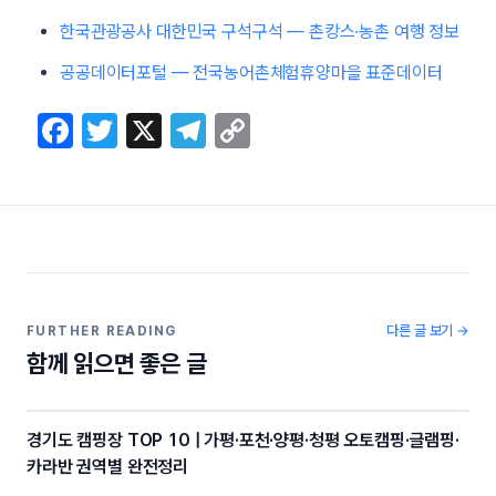
한국관광공사 대한민국 구석구석 — 촌캉스·농촌 여행 정보
공공데이터포털 — 전국농어촌체험휴양마을 표준데이터
F
T
X
T
C
a
w
el
o
c
itt
e
p
e
er
gr
y
b
a
Li
o
m
n
o
k
다른 글 보기 →
FURTHER READING
함께 읽으면 좋은 글
k
경기도 캠핑장 TOP 10 | 가평·포천·양평·청평 오토캠핑·글램핑·
카라반 권역별 완전정리