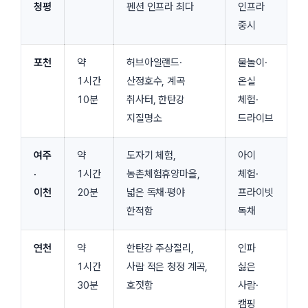
청평
펜션 인프라 최다
인프라
중시
포천
약
허브아일랜드·
물놀이·
1시간
산정호수, 계곡
온실
10분
취사터, 한탄강
체험·
지질명소
드라이브
여주
약
도자기 체험,
아이
·
1시간
농촌체험휴양마을,
체험·
이천
20분
넓은 독채·평야
프라이빗
한적함
독채
연천
약
한탄강 주상절리,
인파
1시간
사람 적은 청정 계곡,
싫은
30분
호젓함
사람·
캠핑