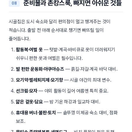
준비물과 촌캉스룩, 빠지면 아쉬운 것들
시골집은 도시 숙소와 달리 편의점이 멀고 챙겨주는 것이
적습니다. 출발 전 아래 순서대로 챙기면 빠뜨릴 일이
줄어듭니다.
활동복·여벌 옷
— 텃밭·계곡·바비큐로 옷이 더러워지기
쉬우니 편한 옷과 여벌은 필수입니다.
발 편한 운동화·아쿠아슈즈
— 흙길·자갈·계곡 바닥 대비.
모기약·벌레퇴치제·모기향
— 시골 야간의 최대 변수.
선크림·모자
— 야외 활동이 길어 여름엔 특히 중요.
얇은 겉옷·담요
— 밤 기온 하강과 일교차 대비.
휴대용 버너·불판·토치
— 솥뚜껑 미제공 숙소 대비, 점화
보조.