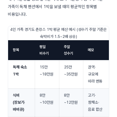
가족이 독채 펜션에서 1박을 보낼 때의 평균적인 항목별
비용입니다.
4인 가족 경기도 촌캉스 1박 평균 예산 예시 (성수기 주말 기준은
숙박비가 1.5~2배 상승)
평일
주말
항목
메모
비수기
성수기
독채 숙소
15만
25만
권역·
1박
~18만원
~35만원
규모에
따라 변동
식비
8만
8만
고기·
(장보기·
~10만원
~12만원
쌈채소·
바비큐)
음료 합산