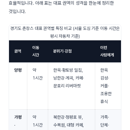
효율적입니다. 아래 표는 대표 권역의 성격을 한눈에 정리한
것입니다.
경기도 촌캉스 대표 권역별 특징 비교 (서울 도심 기준 이동 시간은
평시 자동차 기준)
이동
이런
권역
분위기·강점
시간
사람에게
양평
약
한옥·황토방 밀집,
한옥
1시간
남한강·계곡, 카페·
감성·
문호리 리버마켓
커플·
조용한
휴식
가평
약
북한강·청평호 뷰,
가족·
·
1시간
수목원, 대형 카페,
단체·