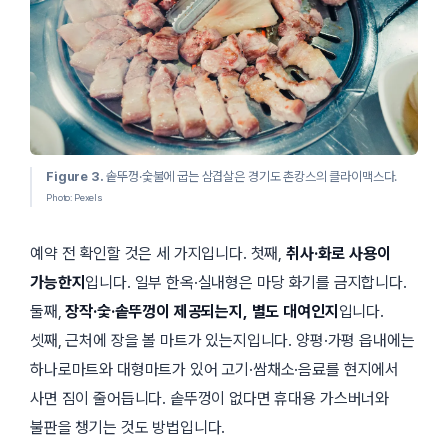
Figure 3.
솥뚜껑·숯불에 굽는 삼겹살은 경기도 촌캉스의 클라이맥스다.
Photo: Pexels
예약 전 확인할 것은 세 가지입니다. 첫째,
취사·화로 사용이
가능한지
입니다. 일부 한옥·실내형은 마당 화기를 금지합니다.
둘째,
장작·숯·솥뚜껑이 제공되는지, 별도 대여인지
입니다.
셋째, 근처에 장을 볼 마트가 있는지입니다. 양평·가평 읍내에는
하나로마트와 대형마트가 있어 고기·쌈채소·음료를 현지에서
사면 짐이 줄어듭니다. 솥뚜껑이 없다면 휴대용 가스버너와
불판을 챙기는 것도 방법입니다.