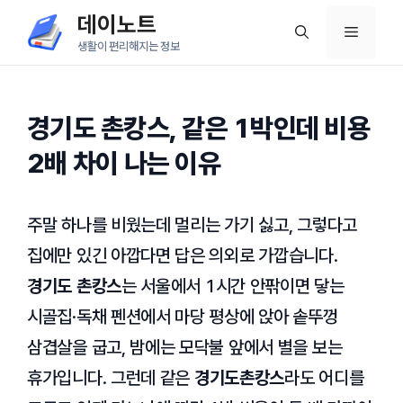
컨
데이노트
메
텐
생활이 편리해지는 정보
츠
뉴
로
건
경기도 촌캉스, 같은 1박인데 비용
너
2배 차이 나는 이유
뛰
기
주말 하나를 비웠는데 멀리는 가기 싫고, 그렇다고
집에만 있긴 아깝다면 답은 의외로 가깝습니다.
경기도 촌캉스
는 서울에서
1시간
안팎이면 닿는
시골집·독채 펜션에서 마당 평상에 앉아 솥뚜껑
삼겹살을 굽고, 밤에는 모닥불 앞에서 별을 보는
휴가입니다. 그런데 같은
경기도촌캉스
라도 어디를