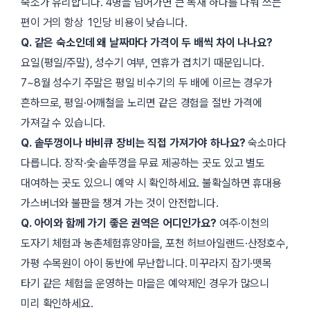
숙소가 유리합니다. 4명을 넘어가면 큰 독채 하나를 나눠 쓰는
편이 거의 항상 1인당 비용이 낮습니다.
Q. 같은 숙소인데 왜 날짜마다 가격이 두 배씩 차이 나나요?
요일(평일/주말), 성수기 여부, 연휴가 겹치기 때문입니다.
7~8월 성수기 주말은 평일 비수기의 두 배에 이르는 경우가
흔하므로, 평일·어깨철을 노리면 같은 경험을 절반 가격에
가져갈 수 있습니다.
Q. 솥뚜껑이나 바비큐 장비는 직접 가져가야 하나요?
숙소마다
다릅니다. 장작·숯·솥뚜껑을 무료 제공하는 곳도 있고 별도
대여하는 곳도 있으니 예약 시 확인하세요. 불확실하면 휴대용
가스버너와 불판을 챙겨 가는 것이 안전합니다.
Q. 아이와 함께 가기 좋은 권역은 어디인가요?
여주·이천의
도자기 체험과 농촌체험휴양마을, 포천 허브아일랜드·산정호수,
가평 수목원이 아이 동반에 무난합니다. 미꾸라지 잡기·뗏목
타기 같은 체험을 운영하는 마을은 예약제인 경우가 많으니
미리 확인하세요.