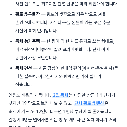
사진 만족도는 최고지만 단열·난방은 미리 확인해야 합니다.
황토방·구들장
— 황토와 볏짚으로 지은 방으로 겨울
촌캉스에 강합니다. 사우나·구들 온돌이 있는 곳은 추운
계절에 특히 인기입니다.
독채 농가주택
— 한 팀이 집 한 채를 통째로 쓰는 형태로,
마당·평상·바비큐장이 딸려 프라이빗합니다. 단체·아이
동반에 가장 무난합니다.
독채 펜션
— 시골 감성에 현대식 편의(에어컨·욕실·취사)를
더한 절충형. 어르신·아기와 함께라면 가장 실패가
적습니다.
인원도 비용을 가릅니다.
2인 독채
는 아담한 만큼 1박 단가가
낮지만 1인당으로 보면 비쌀 수 있고,
단체 황토방·펜션
은
총액이 커도 6~12인이 나누면 1인당 부담이 확 줄어듭니다.
일행이 4명을 넘어가면 작은 방 두 개보다 큰 독채 하나가 거의