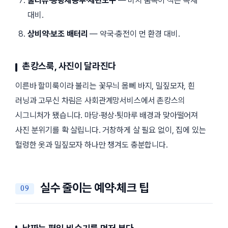
물티슈·종량제봉투·세면도구
— 비치 품목이 적은 독채
대비.
상비약·보조 배터리
— 약국·충전이 먼 환경 대비.
촌캉스룩, 사진이 달라진다
이른바
할미룩
이라 불리는 꽃무늬 몸뻬 바지, 밀짚모자, 흰
러닝과 고무신 차림은 사회관계망서비스에서 촌캉스의
시그니처가 됐습니다. 마당·평상·툇마루 배경과 맞아떨어져
사진 분위기를 확 살립니다. 거창하게 살 필요 없이, 집에 있는
헐렁한 옷과 밀짚모자 하나만 챙겨도 충분합니다.
실수 줄이는 예약·체크 팁