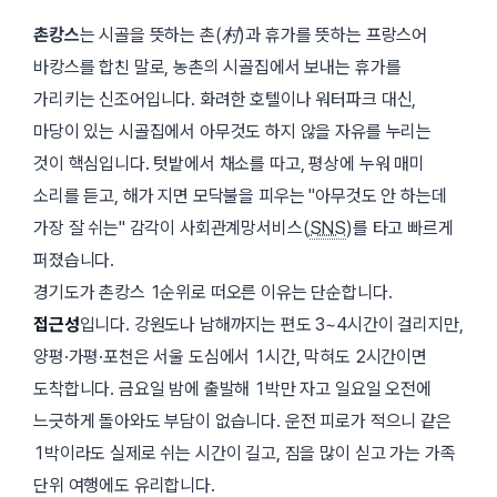
촌캉스
는 시골을 뜻하는
촌(村)
과 휴가를 뜻하는 프랑스어
바캉스를 합친 말로, 농촌의 시골집에서 보내는 휴가를
가리키는 신조어입니다. 화려한 호텔이나 워터파크 대신,
마당이 있는 시골집에서 아무것도 하지 않을 자유를 누리는
것이 핵심입니다. 텃밭에서 채소를 따고, 평상에 누워 매미
소리를 듣고, 해가 지면 모닥불을 피우는
아무것도 안 하는데
가장 잘 쉬는
감각이 사회관계망서비스(
SNS
)를 타고 빠르게
퍼졌습니다.
경기도가 촌캉스 1순위로 떠오른 이유는 단순합니다.
접근성
입니다. 강원도나 남해까지는 편도 3~4시간이 걸리지만,
양평·가평·포천은 서울 도심에서
1시간
, 막혀도
2시간
이면
도착합니다. 금요일 밤에 출발해 1박만 자고 일요일 오전에
느긋하게 돌아와도 부담이 없습니다. 운전 피로가 적으니 같은
1박이라도 실제로 쉬는 시간이 길고, 짐을 많이 싣고 가는 가족
단위 여행에도 유리합니다.