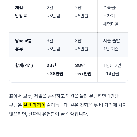
체험·
2만
2만
수목원·
입장료
~5만원
~5만원
도자기·
체험마을
왕복 교통·
3만
3만
서울 출발
유류
~5만원
~5만원
1팀 기준
합계(4인)
28만
38만
1인당 7만
~38만원
~57만원
~14만원
표에서 보듯, 평일을 공략하고 인원을 늘려 분담하면 1인당
부담은
절반 가까이
줄어듭니다. 같은 경험을 두 배 가격에 사지
않으려면, 날짜의 유연함이 곧 절약입니다.