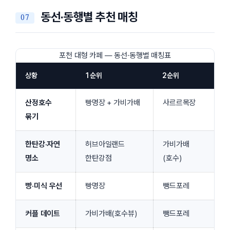
동선·동행별 추천 매칭
포천 대형 카페 — 동선·동행별 매칭표
상황
1순위
2순위
산정호수
빵명장 + 가비가배
사르르목장
묶기
한탄강·자연
허브아일랜드
가비가배
명소
한탄강점
(호수)
빵·미식 우선
빵명장
뺑드포레
커플 데이트
가비가배(호수뷰)
뺑드포레