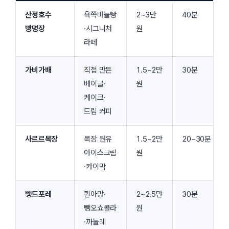
산정호수
육쪽마늘빵
2~3만
40분
빵명장
·시그니처
원
라떼
가비가배
직접 만든
1.5~2만
30분
베이글·
원
케이크·
드립 커피
사르르목장
목장 원유
1.5~2만
20~30분
아이스크림
원
·카이막
뺑드포레
퀸아망·
2~2.5만
30분
뺑오쇼콜라
원
·까눌레