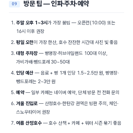
방문 팁 — 인파·주차·예약
주말 오후 1~3시
가 가장 붐빔 — 오픈런(
10:00
) 또는
16시
이후 권장
평일 오전
이 가장 한산, 호수 잔잔한 시간대 사진 빛 좋음
대형 주차장
— 빵명장·허브아일랜드 100대 이상,
가비가배·뺑드포레 30~50대
인당 예산
— 음료 + 빵 1개 인당 1.5~2.5만 원, 빵명장·
뺑드포레는 2~3만 원
예약
— 일부 카페는 네이버 예약, 단체 방문 전 전화 문의
겨울 진입로
— 산정호수·한탄강 권역은 빙판 주의, 체인·
스노우타이어 권장
여름 산정호수
— 호수 산책 + 카페 + 워터 시즌 묶기 좋음