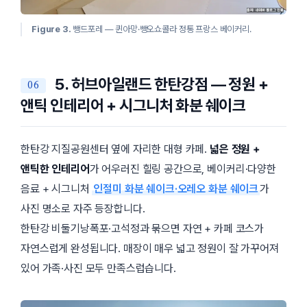
Figure 3.
뺑드포레 — 퀸아망·뺑오쇼콜라 정통 프랑스 베이커리.
5. 허브아일랜드 한탄강점 — 정원 +
앤틱 인테리어 + 시그니처 화분 쉐이크
한탄강 지질공원센터 옆에 자리한 대형 카페.
넓은 정원 +
앤틱한 인테리어
가 어우러진 힐링 공간으로, 베이커리·다양한
음료 + 시그니처
인절미 화분 쉐이크·오레오 화분 쉐이크
가
사진 명소로 자주 등장합니다.
한탄강 비둘기낭폭포·고석정과 묶으면 자연 + 카페 코스가
자연스럽게 완성됩니다. 매장이 매우 넓고 정원이 잘 가꾸어져
있어 가족·사진 모두 만족스럽습니다.