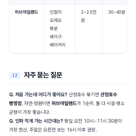
허브아일랜드
인절미·
2~2.5만
30~40분
오레오
원
화분
쉐이크·
베이커리
자주 묻는 질문
Q. 처음 가는데 어디가 좋아요?
산정호수 묶기면
산정호수
빵명장
, 자연·정원이면
허브아일랜드
가 1순위. 둘 다 시설·명소
균형이 가장 좋습니다.
Q. 인파 적게 가는 시간대는?
평일 오전
10시
~
11시 30분
이
가장 한산. 주말은 오픈런 또는
16시
이후 권장.