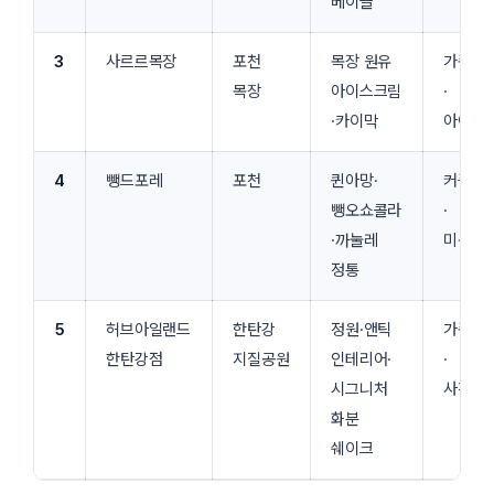
베이글
3
사르르목장
포천
목장 원유
가족
목장
아이스크림
·
·카이막
아이
4
뺑드포레
포천
퀸아망·
커플
뺑오쇼콜라
·
·까눌레
미식
정통
5
허브아일랜드
한탄강
정원·앤틱
가족
한탄강점
지질공원
인테리어·
·
시그니처
사진
화분
쉐이크