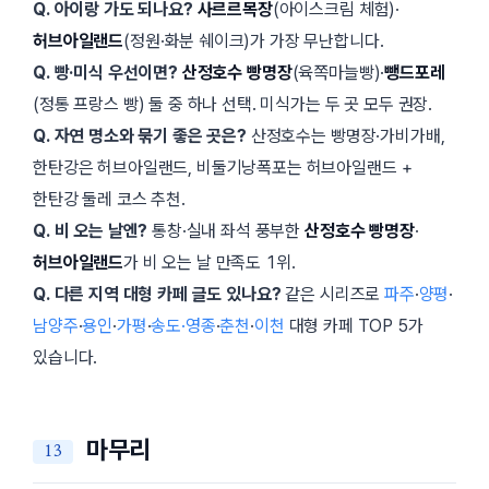
Q. 아이랑 가도 되나요?
사르르목장
(아이스크림 체험)·
허브아일랜드
(정원·화분 쉐이크)가 가장 무난합니다.
Q. 빵·미식 우선이면?
산정호수 빵명장
(육쪽마늘빵)·
뺑드포레
(정통 프랑스 빵) 둘 중 하나 선택. 미식가는 두 곳 모두 권장.
Q. 자연 명소와 묶기 좋은 곳은?
산정호수는 빵명장·가비가배,
한탄강은 허브아일랜드, 비둘기낭폭포는 허브아일랜드 +
한탄강 둘레 코스 추천.
Q. 비 오는 날엔?
통창·실내 좌석 풍부한
산정호수 빵명장
·
허브아일랜드
가 비 오는 날 만족도 1위.
Q. 다른 지역 대형 카페 글도 있나요?
같은 시리즈로
파주
·
양평
·
남양주
·
용인
·
가평
·
송도·영종
·
춘천
·
이천
대형 카페 TOP 5가
있습니다.
마무리