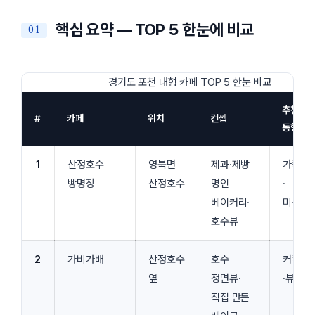
핵심 요약 — TOP 5 한눈에 비교
경기도 포천 대형 카페 TOP 5 한눈 비교
추천
#
카페
위치
컨셉
동행
1
산정호수
영북면
제과·제빵
가족
빵명장
산정호수
명인
·
베이커리·
미식
호수뷰
2
가비가배
산정호수
호수
커플
옆
정면뷰·
·뷰
직접 만든