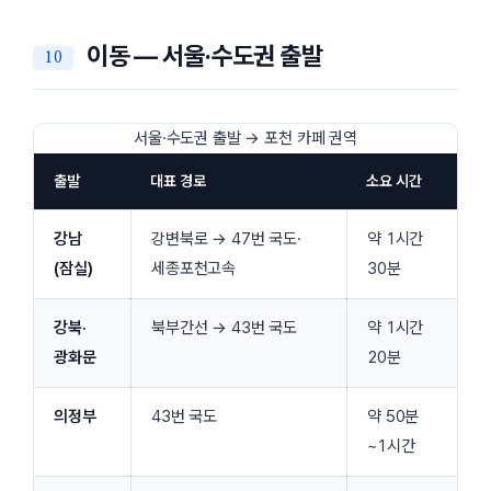
이동 — 서울·수도권 출발
서울·수도권 출발 → 포천 카페 권역
출발
대표 경로
소요 시간
강남
강변북로 → 47번 국도·
약 1시간
(잠실)
세종포천고속
30분
강북·
북부간선 → 43번 국도
약 1시간
광화문
20분
의정부
43번 국도
약 50분
~1시간