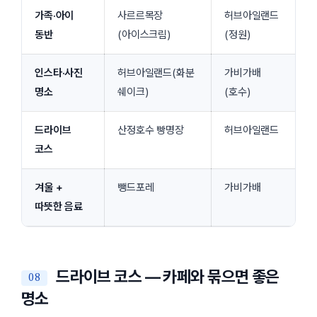
가족·아이
사르르목장
허브아일랜드
동반
(아이스크림)
(정원)
인스타·사진
허브아일랜드(화분
가비가배
명소
쉐이크)
(호수)
드라이브
산정호수 빵명장
허브아일랜드
코스
겨울 +
뺑드포레
가비가배
따뜻한 음료
드라이브 코스 — 카페와 묶으면 좋은
명소