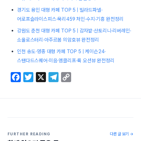
경기도 용인 대형 카페 TOP 5 | 빌라드파넬·
어로프슬라이스피스·묵리459 처인·수지·기흥 완전정리
강원도 춘천 대형 카페 TOP 5 | 감자밭·산토리니·리버레인·
소울로스터리·아주르봄 의암호뷰 완전정리
인천 송도·영종 대형 카페 TOP 5 | 케이슨24·
스탠다드스퀘어·미음·엠클리프·륙 오션뷰 완전정리
F
T
X
T
C
a
w
el
o
c
itt
e
p
e
er
gr
y
b
a
Li
o
m
n
o
k
다른 글 보기 →
FURTHER READING