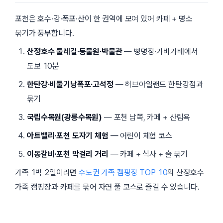
포천은 호수·강·폭포·산이 한 권역에 모여 있어 카페 + 명소
묶기가 풍부합니다.
산정호수 둘레길·동물원·박물관
— 빵명장·가비가배에서
도보 10분
한탄강·비둘기낭폭포·고석정
— 허브아일랜드 한탄강점과
묶기
국립수목원(광릉수목원)
— 포천 남쪽, 카페 + 산림욕
아트밸리·포천 도자기 체험
— 어린이 체험 코스
이동갈비·포천 막걸리 거리
— 카페 + 식사 + 술 묶기
가족 1박 2일이라면
수도권 가족 캠핑장 TOP 10
의 산정호수
가족 캠핑장과 카페를 묶어 자연 풀 코스로 즐길 수 있습니다.