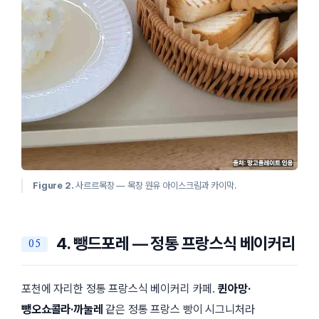
Figure 2.
사르르목장 — 목장 원유 아이스크림과 카이막.
4. 뺑드포레 — 정통 프랑스식 베이커리
포천에 자리한 정통 프랑스식 베이커리 카페.
퀸아망·
뺑오쇼콜라·까눌레
같은 정통 프랑스 빵이 시그니처라