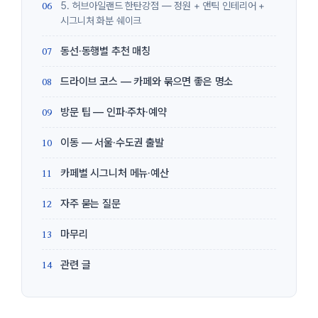
5. 허브아일랜드 한탄강점 — 정원 + 앤틱 인테리어 +
시그니처 화분 쉐이크
동선·동행별 추천 매칭
드라이브 코스 — 카페와 묶으면 좋은 명소
방문 팁 — 인파·주차·예약
이동 — 서울·수도권 출발
카페별 시그니처 메뉴·예산
자주 묻는 질문
마무리
관련 글