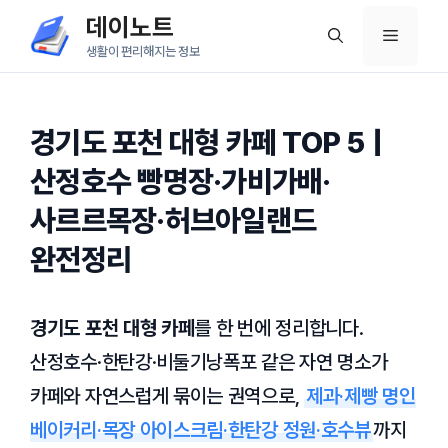
컨
데이노트
메
텐
생활이 편리해지는 정보
츠
뉴
로
건
경기도 포천 대형 카페 TOP 5 |
너
산정호수 빵명장·가비가배·
뛰
사르르목장·허브아일랜드
기
완전정리
경기도 포천 대형 카페
를 한 번에 정리합니다.
산정호수·한탄강·비둘기낭폭포 같은 자연 명소가
카페와 자연스럽게 묶이는 권역으로,
제과·제빵 명인
베이커리·목장 아이스크림·한탄강 정원·호수뷰
까지