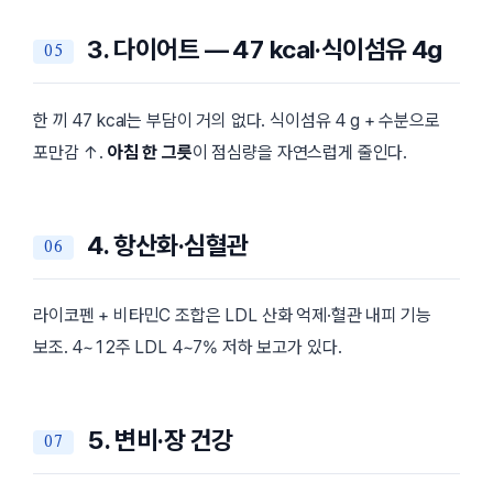
3. 다이어트 — 47 kcal·식이섬유 4g
한 끼 47 kcal는 부담이 거의 없다. 식이섬유 4 g + 수분으로
포만감 ↑.
아침 한 그릇
이 점심량을 자연스럽게 줄인다.
4. 항산화·심혈관
라이코펜 + 비타민C 조합은 LDL 산화 억제·혈관 내피 기능
보조. 4~12주 LDL 4~7% 저하 보고가 있다.
5. 변비·장 건강