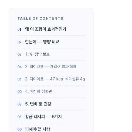
왜 이 조합이 효과적인가
한눈에 — 영양 비교
1. 위 점막 보호
2. 라이코펜 — 가열·기름과 함께
3. 다이어트 — 47 kcal·식이섬유 4g
4. 항산화·심혈관
5. 변비·장 건강
황금 레시피 — 5가지
피해야 할 사람