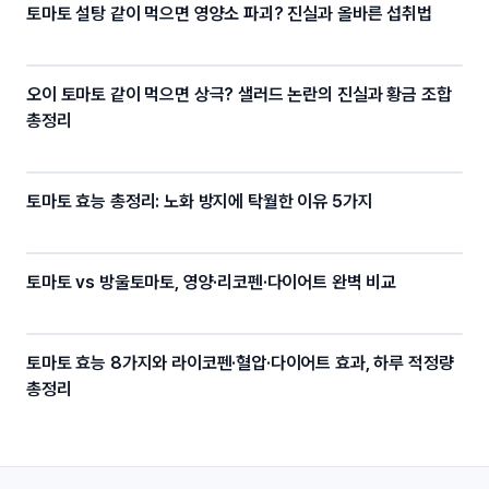
토마토 설탕 같이 먹으면 영양소 파괴? 진실과 올바른 섭취법
오이 토마토 같이 먹으면 상극? 샐러드 논란의 진실과 황금 조합
총정리
토마토 효능 총정리: 노화 방지에 탁월한 이유 5가지
토마토 vs 방울토마토, 영양·리코펜·다이어트 완벽 비교
토마토 효능 8가지와 라이코펜·혈압·다이어트 효과, 하루 적정량
총정리