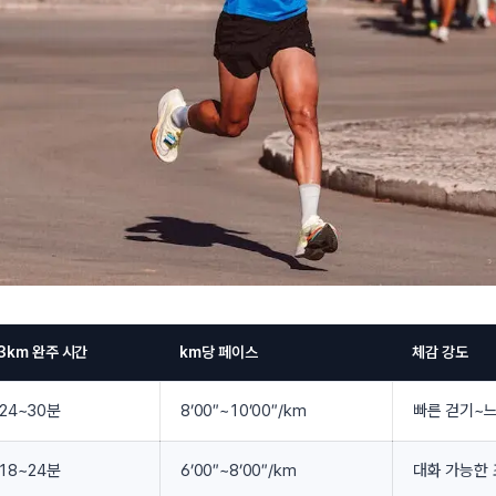
3km 완주 시간
km당 페이스
체감 강도
24~30분
8’00″~10’00″/km
빠른 걷기~
18~24분
6’00″~8’00″/km
대화 가능한