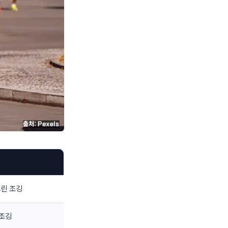
느린 조깅
 조깅