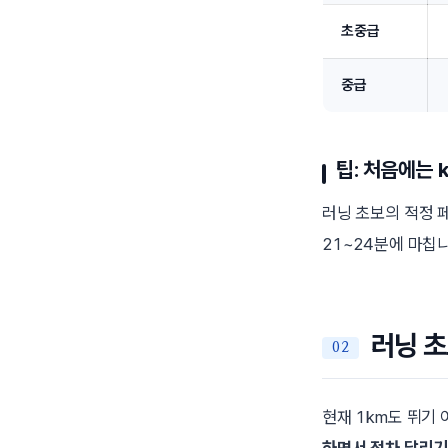
초중급
중급
팁: 처음에는
러닝 초보의 적정
21~24분에 마칩니
러닝 초
현재 1km도 뛰기
하면서 점차 달리기