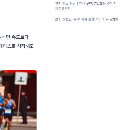
완전 초보 러닝 1주차 루틴: 7일표와 시작 전
체크 5가지
조깅 호흡법, 숨 안 차게 오래 뛰는 리듬 6가지
 말하면
속도보다
 페이스로 시작해도