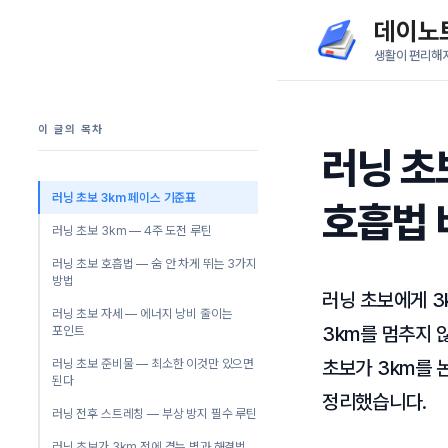
컨
데이노
텐
생활이 편리해
츠
로
이 글의 목차
건
러닝 초
너
뛰
러닝 초보 3km 페이스 기준표
호흡법 
기
러닝 초보 3km — 4주 도전 루틴
러닝 초보 호흡법 — 숨 안 차게 뛰는 3가지
방법
러닝 초보에게 3
러닝 초보 자세 — 에너지 낭비 줄이는
3km를 멈추지 
포인트
러닝 초보 준비물 — 최소한 이것만 있으면
초보가 3km를 
된다
정리했습니다.
러닝 전후 스트레칭 — 부상 방지 필수 루틴
러닝 초보가 3km 전에 겪는 벽과 해결법