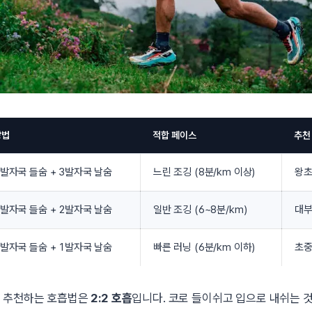
방법
적합 페이스
추천
3발자국 들숨 + 3발자국 날숨
느린 조깅 (8분/km 이상)
왕초
2발자국 들숨 + 2발자국 날숨
일반 조깅 (6~8분/km)
대부
2발자국 들숨 + 1발자국 날숨
빠른 러닝 (6분/km 이하)
초중
장 추천하는 호흡법은
2:2 호흡
입니다. 코로 들이쉬고 입으로 내쉬는 