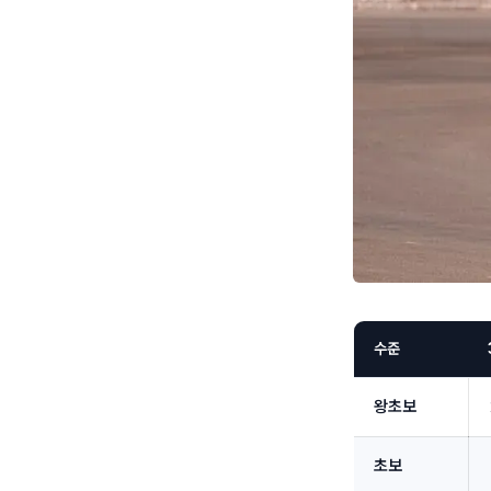
수준
왕초보
초보