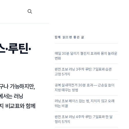
함께 읽으면 좋은 글
스·루틴·
매일 30분 달리기 챌린지 효과와 몸의 놀라운
변화
완전 초보 러닝 3주차 루틴: 7일표와 습관
고정 5가지
누구나 가능하지만,
공복 실내자전거 30분 효과 — 근손실 없이
지방 태우는 방법
글에서는 러닝
러닝 초보 페이스 잡는 법, 지치지 않고 오래
까지 비교표와 함께
뛰는 비결
완전 초보 러닝 4주차 루틴: 7일표와 한 달
정리 5가지