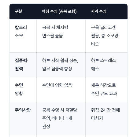
구분
아침 수영 (공복 포함)
저녁 수영
칼로리
공복 시 체지방
근육 글리코겐
소모
연소율 높음
활용, 총 소모량
비슷
집중력·
하루 시작 활력 상승,
하루 스트레스
활력
업무 집중력 향상
해소
수면
수면에 영향 없음
체온 하강으로
영향
수면 유도 효과
주의사항
공복 수영 시 저혈당
취침 2시간 전에
주의, 바나나 1개
마치기
권장