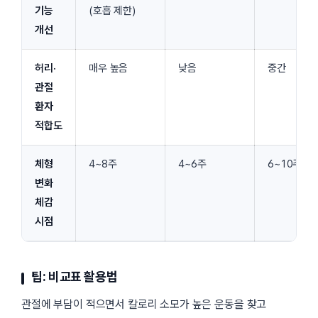
기능
(호흡 제한)
개선
허리·
매우 높음
낮음
중간
관절
환자
적합도
체형
4~8주
4~6주
6~10주
변화
체감
시점
팁: 비교표 활용법
관절에 부담이 적으면서 칼로리 소모가 높은 운동을 찾고