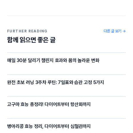
e
er
gr
y
b
a
Li
o
m
n
o
k
다른 글 보기 →
FURTHER READING
함께 읽으면 좋은 글
k
매일 30분 달리기 챌린지 효과와 몸의 놀라운 변화
완전 초보 러닝 3주차 루틴: 7일표와 습관 고정 5가지
고구마 효능 총정리! 다이어트부터 항산화까지
병아리콩 효능 정리, 다이어트부터 심혈관까지