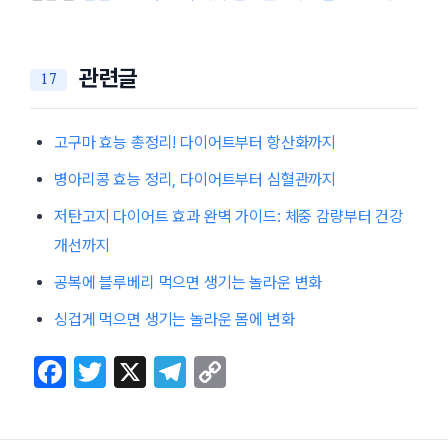
관련글
고구마 효능 총정리! 다이어트부터 항산화까지
병아리콩 효능 정리, 다이어트부터 심혈관까지
저탄고지 다이어트 효과 완벽 가이드: 체중 감량부터 건강
개선까지
공복에 블루베리 먹으면 생기는 놀라운 변화
싱겁게 먹으면 생기는 놀라운 몸에 변화
F
T
X
T
C
a
w
el
o
c
itt
e
p