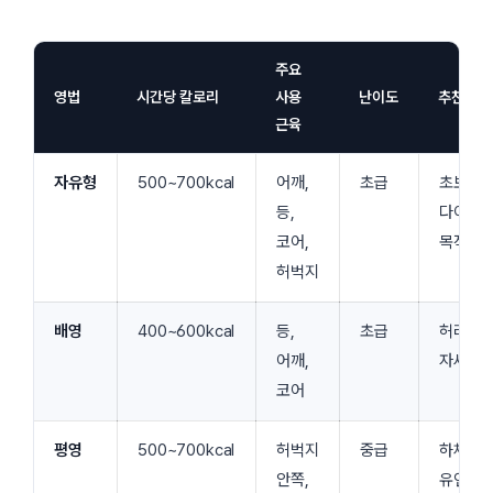
주요
영법
시간당 칼로리
사용
난이도
추천 대
근육
자유형
500~700kcal
어깨,
초급
초보자,
등,
다이어
코어,
목적
허벅지
배영
400~600kcal
등,
초급
허리디스
어깨,
자세 교
코어
평영
500~700kcal
허벅지
중급
하체 강
안쪽,
유연성