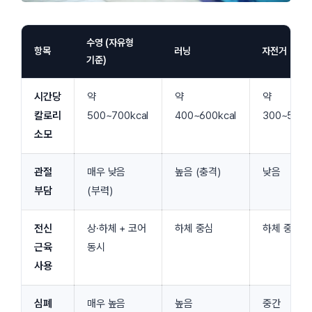
수영 (자유형
항목
러닝
자전거
기준)
시간당
약
약
약
칼로리
500~700kcal
400~600kcal
300~500k
소모
관절
매우 낮음
높음 (충격)
낮음
부담
(부력)
전신
상·하체 + 코어
하체 중심
하체 중심
근육
동시
사용
심폐
매우 높음
높음
중간