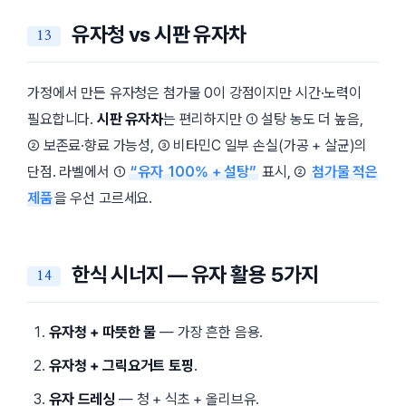
유자청 vs 시판 유자차
가정에서 만든 유자청은 첨가물 0이 강점이지만 시간·노력이
필요합니다.
시판 유자차
는 편리하지만 ① 설탕 농도 더 높음,
② 보존료·향료 가능성, ③ 비타민C 일부 손실(가공 + 살균)의
단점. 라벨에서 ①
“유자 100% + 설탕”
표시, ②
첨가물 적은
제품
을 우선 고르세요.
한식 시너지 — 유자 활용 5가지
유자청 + 따뜻한 물
— 가장 흔한 음용.
유자청 + 그릭요거트 토핑
.
유자 드레싱
— 청 + 식초 + 올리브유.