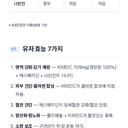
나린진
풍부
적음
적음
※ 농촌진흥청 식품성분표 기반.
유자 효능 7가지
면역 강화·감기 예방
— 비타민C 105mg(권장량 100%)
+ 헤스페리딘 + 나린진의 시너지.
피부 건강·콜라겐 합성
— 비타민C가 콜라겐 합성에 직접
작용.
혈관 건강
— 헤스페리딘이 모세혈관 강화·혈압 안정.
항산화·항노화
— 폴리페놀 + 비타민C가 활성산소 중화.
소화 보조
— 구연산이 위·장 운동 자극.