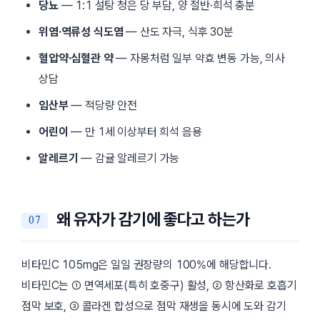
당뇨
— 1:1 설탕 청은 당 부담, 양 절반·희석 충분
위염·역류성 식도염
— 산도 자극, 식후 30분
혈압약·심혈관 약
— 자몽처럼 일부 약효 변동 가능, 의사
상담
임산부
— 적당량 안전
어린이
— 만 1세 이상부터 희석 음용
알레르기
— 감귤 알레르기 가능
왜 유자가 감기에 좋다고 하는가
비타민C 105mg은 일일 권장량의 100%에 해당합니다.
비타민C는 ① 면역세포(특히 호중구) 활성, ② 항산화로 호흡기
점막 보호, ③ 콜라겐 합성으로 점막 재생을 동시에 도와 감기