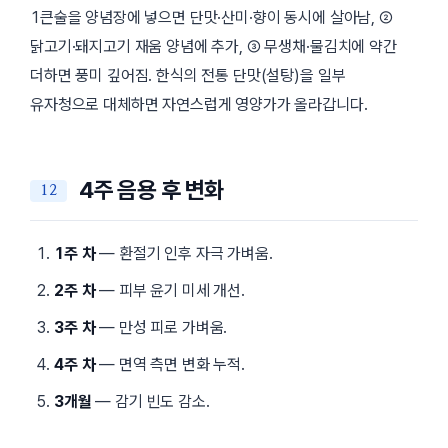
1큰술을 양념장에 넣으면 단맛·산미·향이 동시에 살아남, ②
닭고기·돼지고기 재움 양념에 추가, ③ 무생채·물김치에 약간
더하면 풍미 깊어짐. 한식의 전통 단맛(설탕)을 일부
유자청으로 대체하면 자연스럽게 영양가가 올라갑니다.
4주 음용 후 변화
1주 차
— 환절기 인후 자극 가벼움.
2주 차
— 피부 윤기 미세 개선.
3주 차
— 만성 피로 가벼움.
4주 차
— 면역 측면 변화 누적.
3개월
— 감기 빈도 감소.