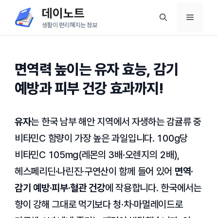
컨
데이노트
메
텐
생활이 편리해지는 정보
츠
뉴
로
건
면역력 높이는 유자 효능, 감기
너
예방과 피부 건강 효과까지!
뛰
기
유자
는 한국 남부 해안 지역에서 자생하는 감귤류 중
비타민C 함량이 가장 높은 과일입니다. 100g당
비타민C 105mg(레몬의 3배·오렌지의 2배),
헤스페리딘·나린진·구연산이 함께 들어 있어
면역·
감기 예방·피부·혈관 건강
에 작용합니다. 한국에서는
향이 강해 그대로 먹기보다 청·차·마멀레이드로