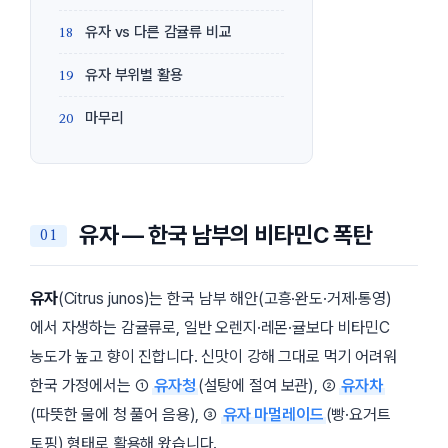
유자 vs 다른 감귤류 비교
유자 부위별 활용
마무리
유자 — 한국 남부의 비타민C 폭탄
유자
(
Citrus junos
)는 한국 남부 해안(고흥·완도·거제·통영)
에서 자생하는 감귤류로, 일반 오렌지·레몬·귤보다 비타민C
농도가 높고 향이 진합니다. 신맛이 강해 그대로 먹기 어려워
한국 가정에서는 ①
유자청
(설탕에 절여 보관), ②
유자차
(따뜻한 물에 청 풀어 음용), ③
유자 마멀레이드
(빵·요거트
토핑) 형태로 활용해 왔습니다.