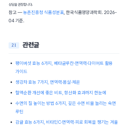
상담을 권장합니다.
참고 —
농촌진흥청 식품성분표
, 한국식품영양과학회.
2026-
04
기준.
관련글
팽이버섯 효능 6가지, 베타글루칸·면역력·다이어트 활용
가이드
생강차 효능 7가지, 면역력·몸살·체온
혈액순환 개선에 좋은 비트, 항산화 효과까지 한눈에
수면의 질 높이는 방법 6가지, 깊은 수면 비율 늘리는 숙면
루틴
감귤 효능 6가지, 비타민C·면역력·피로 회복을 챙기는 겨울