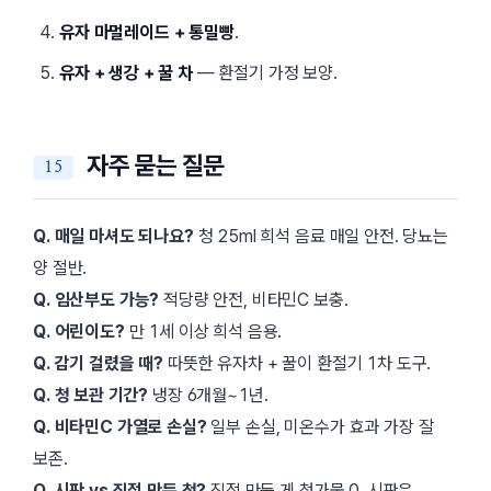
유자 마멀레이드 + 통밀빵
.
유자 + 생강 + 꿀 차
— 환절기 가정 보양.
자주 묻는 질문
Q. 매일 마셔도 되나요?
청 25ml 희석 음료 매일 안전. 당뇨는
양 절반.
Q. 임산부도 가능?
적당량 안전, 비타민C 보충.
Q. 어린이도?
만 1세 이상 희석 음용.
Q. 감기 걸렸을 때?
따뜻한 유자차 + 꿀이 환절기 1차 도구.
Q. 청 보관 기간?
냉장 6개월~1년.
Q. 비타민C 가열로 손실?
일부 손실, 미온수가 효과 가장 잘
보존.
Q. 시판 vs 직접 만든 청?
직접 만든 게 첨가물 0, 시판은