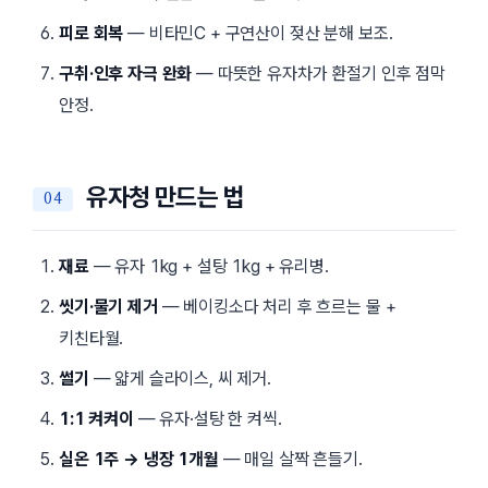
피로 회복
— 비타민C + 구연산이 젖산 분해 보조.
구취·인후 자극 완화
— 따뜻한 유자차가 환절기 인후 점막
안정.
유자청 만드는 법
재료
— 유자 1kg + 설탕 1kg + 유리병.
씻기·물기 제거
— 베이킹소다 처리 후 흐르는 물 +
키친타월.
썰기
— 얇게 슬라이스, 씨 제거.
1:1 켜켜이
— 유자·설탕 한 켜씩.
실온 1주 → 냉장 1개월
— 매일 살짝 흔들기.