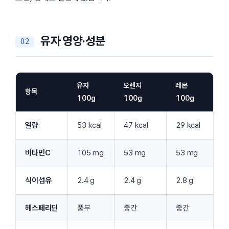
유자 영양·성분
유자
오렌지
레몬
항목
100g
100g
100g
열량
53 kcal
47 kcal
29 kcal
비타민C
105 mg
53 mg
53 mg
식이섬유
2.4 g
2.4 g
2.8 g
헤스페리딘
풍부
중간
중간