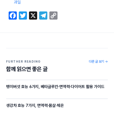
과일
F
T
X
T
C
a
w
el
o
c
itt
e
p
e
er
gr
y
b
a
Li
o
m
n
o
k
다른 글 보기 →
FURTHER READING
함께 읽으면 좋은 글
k
팽이버섯 효능 6가지, 베타글루칸·면역력·다이어트 활용 가이드
생강차 효능 7가지, 면역력·몸살·체온