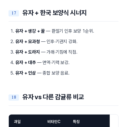
유자 + 한국 보양식 시너지
유자 + 생강 + 꿀
— 환절기 인후 보양 1순위.
유자 + 모과청
— 인후·기관지 강화.
유자 + 도라지
— 가래·기침에 직접.
유자 + 대추
— 면역·기력 보강.
유자 + 인삼
— 종합 보양 음료.
유자 vs 다른 감귤류 비교
과일
비타민C
특징