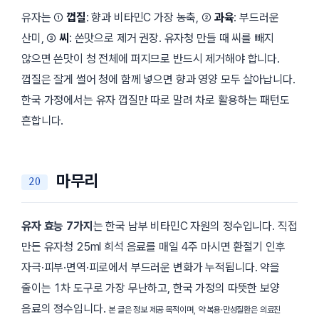
유자는 ①
껍질
: 향과 비타민C 가장 농축, ②
과육
: 부드러운
산미, ③
씨
: 쓴맛으로 제거 권장. 유자청 만들 때 씨를 빼지
않으면 쓴맛이 청 전체에 퍼지므로 반드시 제거해야 합니다.
껍질은 잘게 썰어 청에 함께 넣으면 향과 영양 모두 살아납니다.
한국 가정에서는 유자 껍질만 따로 말려 차로 활용하는 패턴도
흔합니다.
마무리
유자 효능 7가지
는 한국 남부 비타민C 자원의 정수입니다. 직접
만든 유자청 25ml 희석 음료를 매일 4주 마시면 환절기 인후
자극·피부·면역·피로에서 부드러운 변화가 누적됩니다. 약을
줄이는 1차 도구로 가장 무난하고, 한국 가정의 따뜻한 보양
음료의 정수입니다.
본 글은 정보 제공 목적이며, 약 복용·만성질환은 의료진