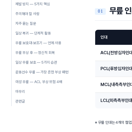
재발 방지 — 5가지 핵심
무릎 인
주의해야 할 사람
자주 묻는 질문
일상 복귀 — 단계적 활동
인대
무릎 보호대·보조기 — 언제 사용
ACL(전방십자인대
무릎 부상 후 — 정신적 회복
일상 무릎 보호 — 5가지 습관
PCL(후방십자인대
운동선수 무릎 — 가장 흔한 부상 패턴
여성 무릎 — ACL 부상 위험 4배
MCL(내측측부인
마무리
LCL(외측측부인대
관련글
※ 무릎 인대는 4개의 협업