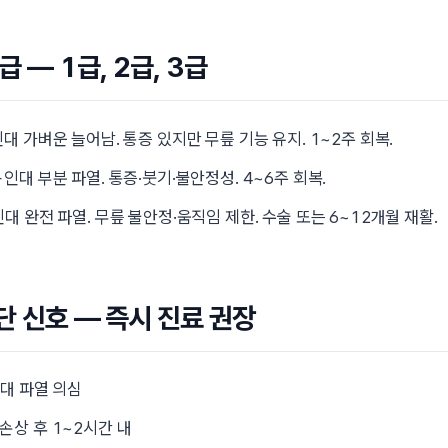
급 — 1급, 2급, 3급
대 가벼운 늘어남. 통증 있지만 무릎 기능 유지. 1~2주 회복.
 인대 부분 파열. 통증·붓기·불안정성. 4~6주 회복.
대 완전 파열. 무릎 불안정·움직임 제한. 수술 또는 6~12개월 재활.
 신호 — 즉시 진료 권장
대 파열 의심
손상 후 1~2시간 내