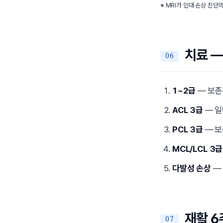
※ MRI가 인대 손상 진단의
치료 —
1~2급
— 보존
ACL 3급
— 일
PCL 3급
— 보
MCL/LCL 3급
다발성 손상
— 
재활 6