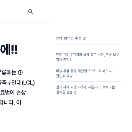
함께 읽으면 좋은 글
에!!
런지 효과 7가지와 하체 홈트 루틴, 무릎 보호
자세 총정리
러닝 무릎 통증 해결법 7가지, 러너스 니
무릎에는 ①
원인과 예방
측측부인대(LCL)
걷기 자세 교정 7가지, 무릎·허리 보호하는
치료법이 손상
올바른 걷는 법
입니다. 이