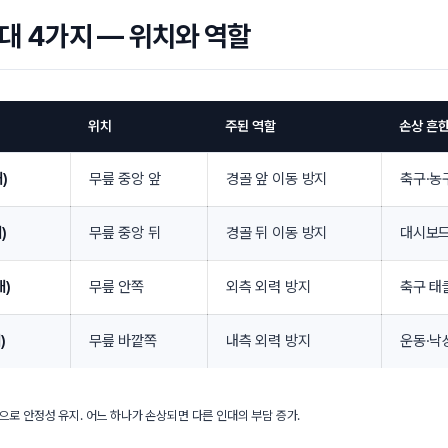
대 4가지 — 위치와 역할
위치
주된 역할
손상 흔한
)
무릎 중앙 앞
경골 앞 이동 방지
축구·농
)
무릎 중앙 뒤
경골 뒤 이동 방지
대시보드
대)
무릎 안쪽
외측 외력 방지
축구 태
)
무릎 바깥쪽
내측 외력 방지
운동·낙
으로 안정성 유지. 어느 하나가 손상되면 다른 인대의 부담 증가.