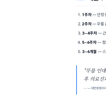
1주차
— 안정·
2주차
— 무릎 
3~4주차
— 근
5~6주차
— 점
3~6개월
— 스
“무릎 인대
후 의료진과
— 대한정형외