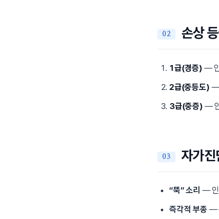
손상 등
1급(경증)
— 인
2급(중등도)
—
3급(중증)
— 인
자가진단
“뚝” 소리
— 인
즉각적 부종
— 