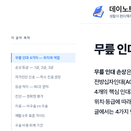
컨
데이노
텐
생활이 편리해
츠
로
이 글의 목차
건
무릎 인
너
뛰
무릎 인대 4가지 — 위치와 역할
기
손상 등급 — 1급, 2급, 3급
무릎 인대 손상
은
자가진단 신호 — 즉시 진료 권장
전방십자인대(ACL
응급 처치 — RICE 원칙
4개의 핵심 인대
진단 — 정확한 평가
위치·등급에 따라
치료 — 비수술 vs 수술
글에서는 4가지 
재활 6주 표준 가이드
수술 비용·회복 기간