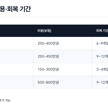
용·회복 기간
비용(보험)
회복 기
200~400만원
6~9개
250~450만원
9~12
150~300만원
3~4개
500~800만원
9~12
추가 가능.