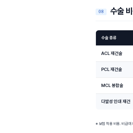
수술 비
수술 종류
ACL 재건술
PCL 재건술
MCL 봉합술
다발성 인대 재건
※ 보험 적용 비용. 비급여 