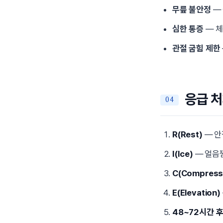
무릎 불안정
— 
심한 통증
— 체
관절 굽힘 제한
응급 처
R(Rest)
— 안
I(Ice)
— 얼음찜
C(Compress
E(Elevation)
48~72시간 후