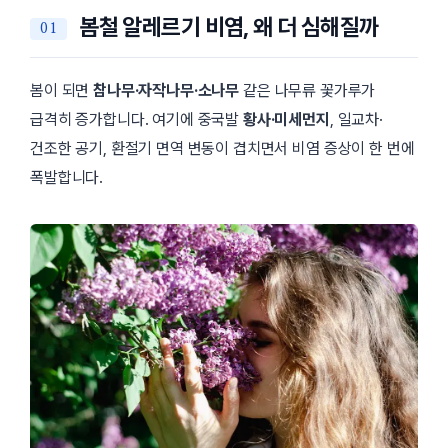
봄철 알레르기 비염, 왜 더 심해질까
봄이 되면
참나무·자작나무·소나무
같은 나무류 꽃가루가
급격히 증가합니다. 여기에 중국발
황사·미세먼지
, 일교차·
건조한 공기, 환절기 면역 변동이 겹치면서 비염 증상이 한 번에
폭발합니다.