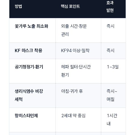
효과
방법
핵심 포인트
발현
꽃가루 노출 최소화
외출 시간·창문
즉시
관리
KF 마스크 착용
KF94 이상·밀착
즉시
공기청정기·환기
헤파 필터·단시간
1~3일
환기
생리식염수 비강
아침·귀가 후
즉시~
세척
며칠
항히스타민제
2세대 약 중심
1시간
내