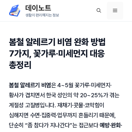
컨
데이노트
메
텐
생활이 편리해지는 정보
츠
뉴
로
건
봄철 알레르기 비염 완화 방법
너
7가지, 꽃가루·미세먼지 대응
뛰
총정리
기
봄철 알레르기 비염
은 4~5월 꽃가루·미세먼지·
황사가 겹치면서 한국 성인의 약 20~25%가 겪는
계절성 고질병입니다. 재채기·콧물·코막힘이
심해지면 수면·집중력·업무까지 흔들리기 때문에,
단순히 “좀 참다가 지나간다”는 접근보다
예방·완화·