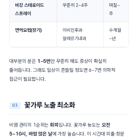
비강 스테로이드
꾸준히 2~4주
며칠~
스프레이
주
면역요법(장기)
이비인후과·
수개월
알레르기내과
~년
대부분의 분은
1~5번
만 꾸준히 해도 증상이 확실히
줄어듭니다. 그래도 일상이 흔들릴 정도면 6~7번 의학적
접근이 필요합니다.
꽃가루 노출 최소화
비염 관리의 1순위는
회피
입니다. 꽃가루 농도는
오전
5~10시, 바람 많은 날
에 가장 높습니다. 이 시간대 외출·창문