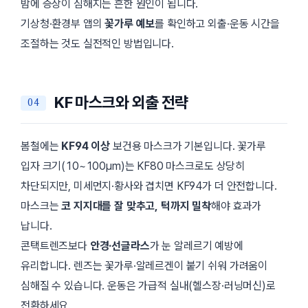
밤에 증상이 심해지는 흔한 원인이 됩니다.
기상청·환경부 앱의
꽃가루 예보
를 확인하고 외출·운동 시간을
조절하는 것도 실전적인 방법입니다.
KF 마스크와 외출 전략
봄철에는
KF94 이상
보건용 마스크가 기본입니다. 꽃가루
입자 크기(10~100μm)는 KF80 마스크로도 상당히
차단되지만, 미세먼지·황사와 겹치면 KF94가 더 안전합니다.
마스크는
코 지지대를 잘 맞추고, 턱까지 밀착
해야 효과가
납니다.
콘택트렌즈보다
안경·선글라스
가 눈 알레르기 예방에
유리합니다. 렌즈는 꽃가루·알레르겐이 붙기 쉬워 가려움이
심해질 수 있습니다. 운동은 가급적 실내(헬스장·러닝머신)로
전환하세요.