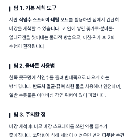
팁 1. 기본 세척 도구
시판
식염수 스프레이·네틸 포트
를 활용하면 집에서 간단히
비강을 세척할 수 있습니다. 코 안에 쌓인 꽃가루·분비물·
알레르겐을 씻어내는 물리적 방법으로, 아침·귀가 후 2회
수행이 권장됩니다.
팁 2. 올바른 사용법
한쪽 콧구멍에 식염수를 흘려 반대쪽으로 나오게 하는
방식입니다.
반드시 멸균·끓여 식힌 물
을 사용해야 안전하며,
일반 수돗물은 아메바성 감염 위험이 있어 피합니다.
팁 3. 주의할 점
비강 세척 후 바로 비강 스프레이를 쓰면 약물 흡수가
좋아집니다. 코막힘이 심해 세척이 어려우면 먼저
따뜻한 수건