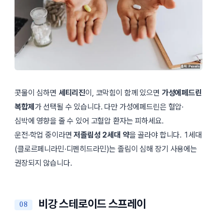
콧물이 심하면
세티리진
이, 코막힘이 함께 있으면
가성에페드린
복합제
가 선택될 수 있습니다. 다만 가성에페드린은 혈압·
심박에 영향을 줄 수 있어 고혈압 환자는 피하세요.
운전·학업 중이라면
저졸림성 2세대 약
을 골라야 합니다. 1세대
(클로르페니라민·디펜히드라민)는 졸림이 심해 장기 사용에는
권장되지 않습니다.
비강 스테로이드 스프레이