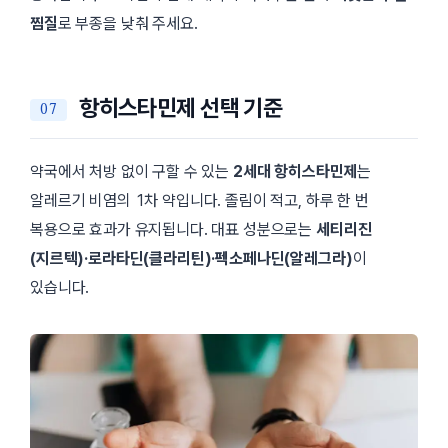
찜질
로 부종을 낮춰 주세요.
항히스타민제 선택 기준
약국에서 처방 없이 구할 수 있는
2세대 항히스타민제
는
알레르기 비염의 1차 약입니다. 졸림이 적고, 하루 한 번
복용으로 효과가 유지됩니다. 대표 성분으로는
세티리진
(지르텍)·로라타딘(클라리틴)·펙소페나딘(알레그라)
이
있습니다.