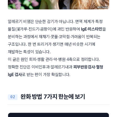
알레르기 비염은 단순한 감기가 아닙니다. 면역 체계가 특정
물질(꽃가루·진드기·곰팡이)에 과민 반응하여
IgE·히스타민
을
분비하는 과정에서 재채기·콧물·코막힘·가려움이 반복되는
구조입니다. 한 번 트리거가 생기면 매년 비슷한 시기에
재발하는 특성이 있습니다.
이 글은 원인 회피·생활 관리·약·병원 4축으로 정리합니다.
정확한 진단은 이비인후과·알레르기내과
피부반응검사·혈청
IgE 검사
로 받는 편이 가장 확실합니다.
완화 방법 7가지 한눈에 보기