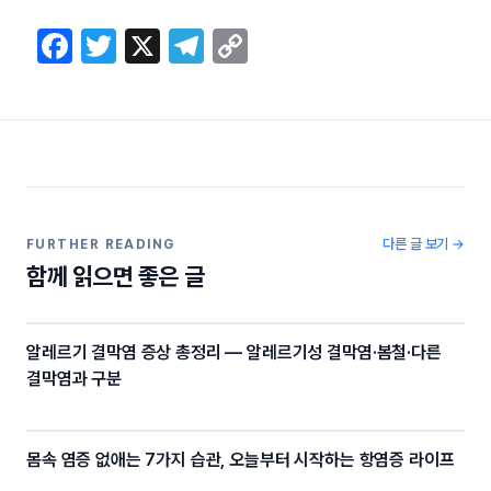
F
T
X
T
C
a
w
el
o
c
itt
e
p
e
er
gr
y
b
a
Li
o
m
n
o
k
다른 글 보기 →
FURTHER READING
함께 읽으면 좋은 글
k
알레르기 결막염 증상 총정리 — 알레르기성 결막염·봄철·다른
결막염과 구분
몸속 염증 없애는 7가지 습관, 오늘부터 시작하는 항염증 라이프