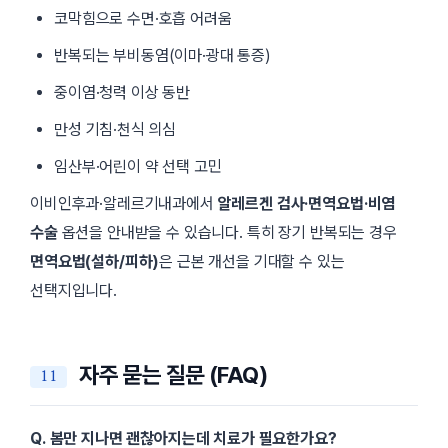
코막힘으로 수면·호흡 어려움
반복되는 부비동염(이마·광대 통증)
중이염·청력 이상 동반
만성 기침·천식 의심
임산부·어린이 약 선택 고민
이비인후과·알레르기내과에서
알레르겐 검사·면역요법·비염
수술
옵션을 안내받을 수 있습니다. 특히 장기 반복되는 경우
면역요법(설하/피하)
은 근본 개선을 기대할 수 있는
선택지입니다.
자주 묻는 질문 (FAQ)
Q. 봄만 지나면 괜찮아지는데 치료가 필요한가요?