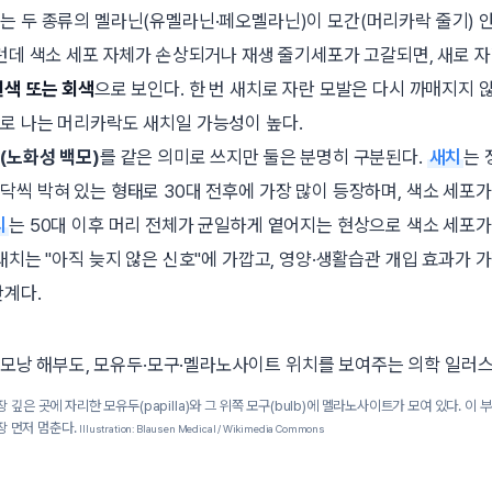
는 두 종류의 멜라닌(유멜라닌·페오멜라닌)이 모간(머리카락 줄기) 
그런데 색소 세포 자체가 손상되거나 재생 줄기세포가 고갈되면, 새로 
흰색 또는 회색
으로 보인다. 한 번 새치로 자란 모발은 다시 까매지지 
로 나는 머리카락도 새치일 가능성이 높다.
(노화성 백모)
를 같은 의미로 쓰지만 둘은 분명히 구분된다.
새치
는 
닥씩 박혀 있는 형태로 30대 전후에 가장 많이 등장하며, 색소 세포
리
는 50대 이후 머리 전체가 균일하게 옅어지는 현상으로 색소 세포
 새치는
아직 늦지 않은 신호
에 가깝고, 영양·생활습관 개입 효과가 
단계다.
장 깊은 곳에 자리한
모유두(papilla)
와 그 위쪽 모구(bulb)에 멜라노사이트가 모여 있다. 이
장 먼저 멈춘다.
Illustration: Blausen Medical / Wikimedia Commons