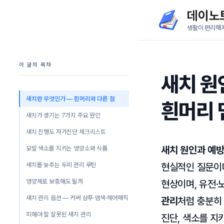
컨
데이노
텐
생활이 편리해
츠
로
이 글의 목차
건
새치 원
너
뛰
새치란 무엇인가 — 흰머리와 다른 점
흰머리 
기
새치가 생기는 7가지 주요 원인
새치 진행도 자가진단 체크리스트
새치 원인과 예
모발 색소를 지키는 영양소와 식품
새치를 늦추는 두피 관리 루틴
현실적인 질문이다
영양제로 보충해도 될까
현상이며, 유전·
새치 관리 옵션 — 커버 샴푸·염색·헤어매직
관리
처럼 충분히 
피해야 할 잘못된 새치 관리
진단, 색소를 지