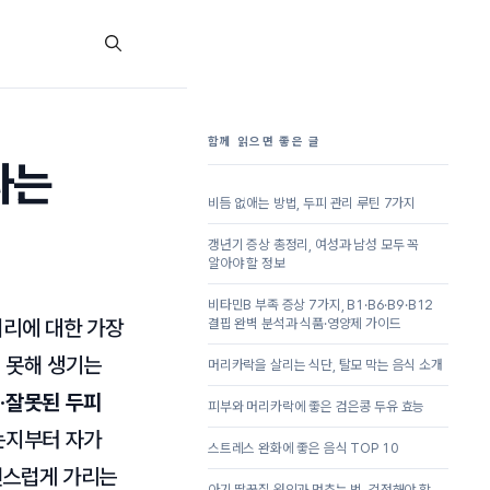
함께 읽으면 좋은 글
나는
비듬 없애는 방법, 두피 관리 루틴 7가지
갱년기 증상 총정리, 여성과 남성 모두 꼭
알아야 할 정보
비타민B 부족 증상 7가지, B1·B6·B9·B12
머리에 대한 가장
결핍 완벽 분석과 식품·영양제 가이드
지 못해 생기는
머리카락을 살리는 식단, 탈모 막는 음식 소개
·잘못된 두피
피부와 머리카락에 좋은 검은콩 두유 효능
기는지부터 자가
스트레스 완화에 좋은 음식 TOP 10
자연스럽게 가리는
아기 딸꾹질 원인과 멈추는 법, 걱정해야 할