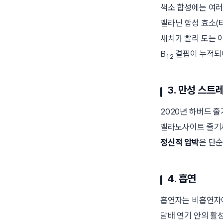
색소 합성에는 여러
멜라닌 합성 효소(
새치가 빨리 도는 
B
결핍이 누적되어
12
3. 만성 스트
2020년 하버드
멜라노사이트 줄기
정신적 압박
은 단순
4. 흡연
흡연자는 비흡연자에
담배 연기 안의 활