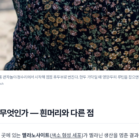
 관자놀이·정수리에서 시작해 점점 후두부로 번진다. 한두 가닥일 때 영양·두피 루틴을 잡으면
ash
무엇인가 — 흰머리와 다른 점
 곳에 있는
멜라노사이트
(
색소 형성 세포
)가 멜라닌 생산을 멈춘 결과