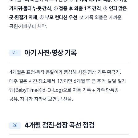
기저귀·물티슈·옷·간식
, ③
접종 후 외출 1주 간격
, ④
인파 많은
곳·환절기 자제
, ⑤
부모 컨디션 우선
. 첫 가족 외출은 가까운
공원·카페부터 시작.
아기 사진·영상 기록
4개월은 표정·동작·옹알이가 풍성해 사진·영상 기록 황금기.
매주 같은 시간·장소에서 1장이면 6개월 후 큰 추억. 발달 일기
앱(BabyTime·Kid-O-Log)으로 자동 기록 + 가족 단톡방
공유. 자녀가 자라서 보면 큰 선물.
4개월 검진·성장 곡선 점검