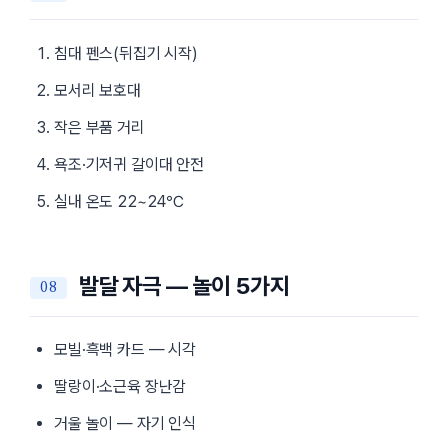
침대 펜스(뒤집기 시작)
모서리 보호대
작은 부품 거리
욕조·기저귀 갈이대 안전
실내 온도 22~24℃
발달 자극 — 놀이 5가지
모빌·흑백 카드 — 시각
딸랑이·소근육 장난감
거울 놀이 — 자기 인식