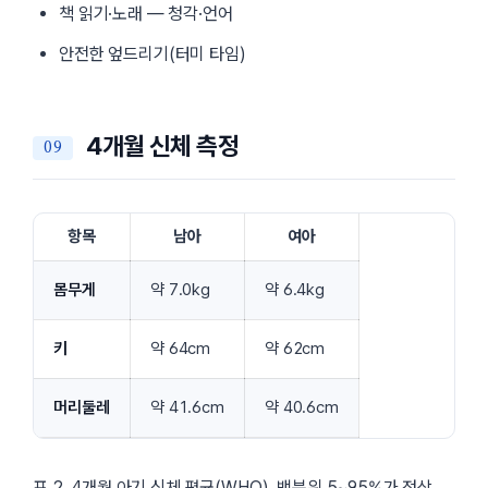
책 읽기·노래 — 청각·언어
안전한 엎드리기(터미 타임)
4개월 신체 측정
항목
남아
여아
몸무게
약 7.0kg
약 6.4kg
키
약 64cm
약 62cm
머리둘레
약 41.6cm
약 40.6cm
표 2. 4개월 아기 신체 평균(WHO). 백분위 5~95%가 정상.