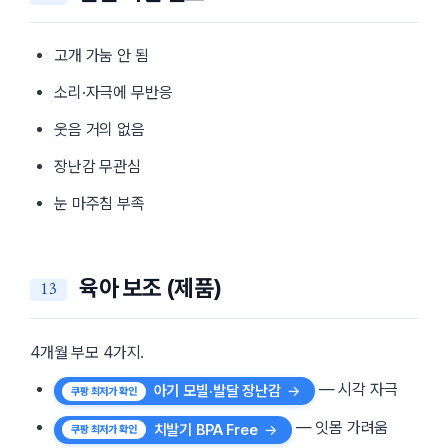
고개 가눔 안 됨
소리·자극에 무반응
웃음 거의 없음
장난감 무관심
눈 마주침 부족
육아 보조 (제품)
4개월 부모 4가지.
— 시각 자극
아기 모빌·발달 장난감
— 잇몸 가려움
치발기 BPA Free