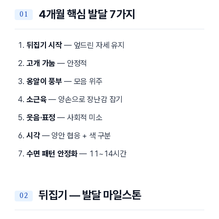
4개월 핵심 발달 7가지
뒤집기 시작
— 엎드린 자세 유지
고개 가눔
— 안정적
옹알이 풍부
— 모음 위주
소근육
— 양손으로 장난감 잡기
웃음·표정
— 사회적 미소
시각
— 양안 협응 + 색 구분
수면 패턴 안정화
— 11~14시간
뒤집기 — 발달 마일스톤