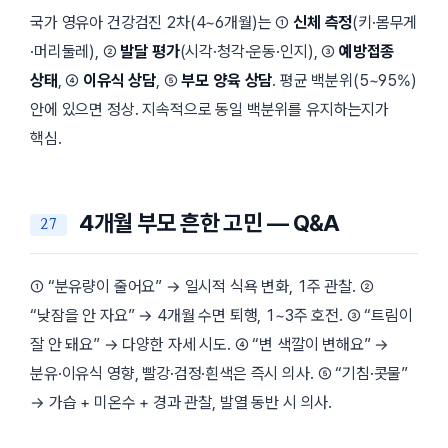
국가 영유아 건강검진 2차(4~6개월)는 ①
신체 측정
(키·몸무게
·머리둘레), ②
발달 평가
(시각·청각·운동·인지), ③
예방접종
상태
, ④
이유식 상담
, ⑤
부모 양육 상담
. 평균 백분위(5~95%)
안에 있으면 정상. 지속적으로 동일 백분위를 유지하는지가
핵심.
4개월 부모 흔한 고민 — Q&A
① “분유량이 줄어요” → 일시적 식욕 변화, 1주 관찰. ②
“낮잠을 안 자요” → 4개월 수면 퇴행, 1~3주 호전. ③ “트림이
잘 안 돼요” → 다양한 자세 시도. ④ “변 색깔이 변해요” →
분유·이유식 영향, 빨강·검정·흰색은 즉시 의사. ⑤ “기침·콧물”
→ 가습 + 미온수 + 경과 관찰, 발열 동반 시 의사.