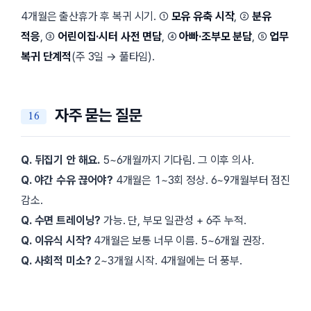
4개월은 출산휴가 후 복귀 시기. ①
모유 유축 시작
, ②
분유
적응
, ③
어린이집·시터 사전 면담
, ④
아빠·조부모 분담
, ⑤
업무
복귀 단계적
(주 3일 → 풀타임).
자주 묻는 질문
Q. 뒤집기 안 해요.
5~6개월까지 기다림. 그 이후 의사.
Q. 야간 수유 끊어야?
4개월은 1~3회 정상. 6~9개월부터 점진
감소.
Q. 수면 트레이닝?
가능. 단, 부모 일관성 + 6주 누적.
Q. 이유식 시작?
4개월은 보통 너무 이름. 5~6개월 권장.
Q. 사회적 미소?
2~3개월 시작. 4개월에는 더 풍부.