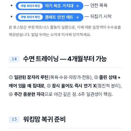
— 안전 목욕
아기 욕조 거치대
— 뒤집기 시작
폼매트 안전 매트
본 포스팅은 쿠팡 파트너스 활동의 일환으로, 이에 따른 일정액의 수수료를
제공받습니다. 발달 우려는 소아과 의사와 상의하세요.
수면 트레이닝 — 4개월부터 가능
①
일관된 잠자리 루틴
(목욕·수유·자장가·전등), ②
졸린 상태 +
깨어 있을 때 침대로
, ③
잠시 울어도 즉시 안기 X
(점진적 분리),
④
주간 충분한 자극
으로 야간 깊은 잠. 6주 일관성이 핵심.
워킹맘 복귀 준비