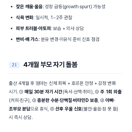
잦은 깨움·울음
: 성장 급등(growth spurt) 가능성
식욕 변화
: 일시적, 1~2주 관찰
피부 트러블·아토피
: 보습 + 의사 상담
변비·배 가스
: 분유 변경·이유식 준비 신호 점검
4개월 부모 자기 돌봄
출산 4개월 후 엄마는 신체 회복 + 호르몬 안정 + 감정 변화
시기. ①
매일 30분 자기 시간
(독서·산책·취미), ②
주 1회 외출
(커피·친구), ③
충분한 수분·단백질·비타민D 보충
, ④
아빠·
조부모 분담
으로 휴식, ⑤
산후 우울 신호
(불안·울음·잠 못 듦)
시 즉시 상담.