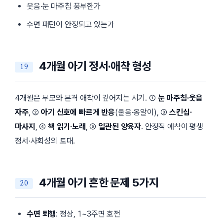
웃음·눈 마주침 풍부한가
수면 패턴이 안정되고 있는가
4개월 아기 정서·애착 형성
4개월은 부모와 본격 애착이 깊어지는 시기. ①
눈 마주침·웃음
자주
, ②
아기 신호에 빠르게 반응
(울음·옹알이), ③
스킨십·
마사지
, ④
책 읽기·노래
, ⑤
일관된 양육자
. 안정적 애착이 평생
정서·사회성의 토대.
4개월 아기 흔한 문제 5가지
수면 퇴행
: 정상, 1~3주면 호전