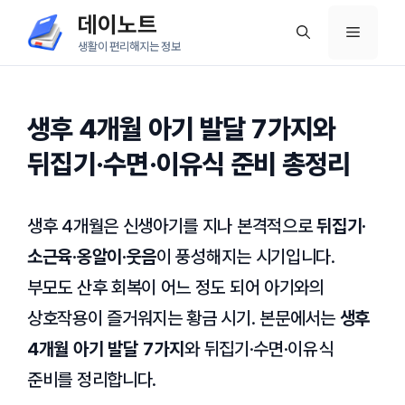
컨
데이노트
메
텐
생활이 편리해지는 정보
츠
뉴
로
건
생후 4개월 아기 발달 7가지와
너
뒤집기·수면·이유식 준비 총정리
뛰
기
생후 4개월은 신생아기를 지나 본격적으로
뒤집기·
소근육·옹알이·웃음
이 풍성해지는 시기입니다.
부모도 산후 회복이 어느 정도 되어 아기와의
상호작용이 즐거워지는 황금 시기. 본문에서는
생후
4개월 아기 발달 7가지
와 뒤집기·수면·이유식
준비를 정리합니다.