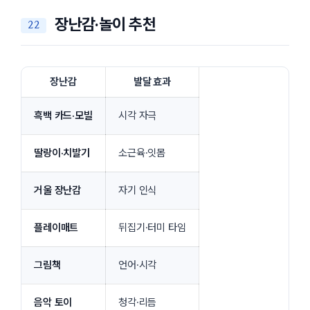
장난감·놀이 추천
장난감
발달 효과
흑백 카드·모빌
시각 자극
딸랑이·치발기
소근육·잇몸
거울 장난감
자기 인식
플레이매트
뒤집기·터미 타임
그림책
언어·시각
음악 토이
청각·리듬