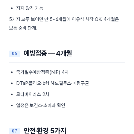
지지 앉기 가능
5가지 모두 보이면 만 5~6개월에 이유식 시작 OK. 4개월은
보통 준비 단계.
예방접종 — 4개월
국가필수예방접종(NIP) 4차
DTaP·폴리오·b형 헤모필루스·폐렴구균
로타바이러스 2차
일정은 보건소·소아과 확인
안전·환경 5가지