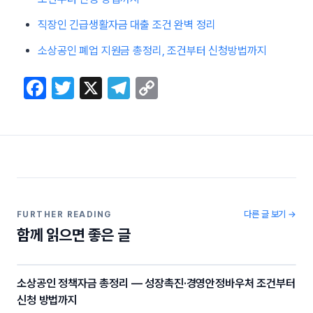
직장인 긴급생활자금 대출 조건 완벽 정리
소상공인 폐업 지원금 총정리, 조건부터 신청방법까지
F
T
X
T
C
a
w
el
o
c
itt
e
p
e
er
gr
y
b
a
Li
o
m
n
o
k
다른 글 보기 →
FURTHER READING
함께 읽으면 좋은 글
k
소상공인 정책자금 총정리 — 성장촉진·경영안정바우처 조건부터
신청 방법까지