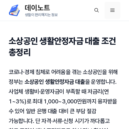
컨
데이노트
메
텐
생활이 편리해지는 정보
츠
뉴
로
건
소상공인 생활안정자금 대출 조건
너
총정리
뛰
기
코로나·경제 침체로 어려움을 겪는 소상공인을 위해
정부는
소상공인 생활안정자금 대출
을 운영합니다.
사업체 생활비·운영자금이 부족할 때 저금리(연
1~3%)로 최대 1,000~3,000만원까지 융자받을
수 있어 일반 은행 대출 대비 큰 부담 절감
가능합니다. 단 자격·서류·신청 시기가 까다롭고