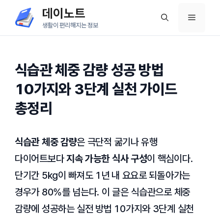
컨
데이노트
메
텐
생활이 편리해지는 정보
츠
뉴
로
건
식습관 체중 감량 성공 방법
너
10가지와 3단계 실천 가이드
뛰
총정리
기
식습관 체중 감량
은 극단적 굶기나 유행
다이어트보다
지속 가능한 식사 구성
이 핵심이다.
단기간 5kg이 빠져도 1년 내 요요로 되돌아가는
경우가 80%를 넘는다. 이 글은 식습관으로 체중
감량에 성공하는 실전 방법 10가지와 3단계 실천