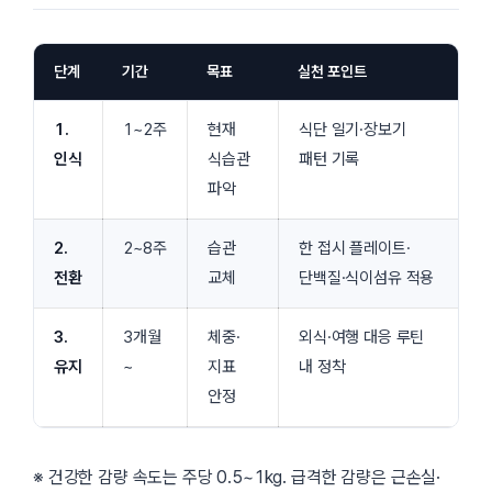
단계
기간
목표
실천 포인트
1.
1~2주
현재
식단 일기·장보기
인식
식습관
패턴 기록
파악
2.
2~8주
습관
한 접시 플레이트·
전환
교체
단백질·식이섬유 적용
3.
3개월
체중·
외식·여행 대응 루틴
유지
~
지표
내 정착
안정
※ 건강한 감량 속도는 주당 0.5~1kg. 급격한 감량은 근손실·