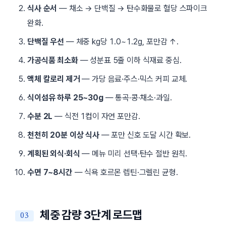
식사 순서
— 채소 → 단백질 → 탄수화물로 혈당 스파이크
완화.
단백질 우선
— 체중 kg당 1.0~1.2g, 포만감 ↑.
가공식품 최소화
— 성분표 5줄 이하 식재료 중심.
액체 칼로리 제거
— 가당 음료·주스·믹스 커피 교체.
식이섬유 하루 25~30g
— 통곡·콩·채소·과일.
수분 2L
— 식전 1컵이 자연 포만감.
천천히 20분 이상 식사
— 포만 신호 도달 시간 확보.
계획된 외식·회식
— 메뉴 미리 선택·탄수 절반 원칙.
수면 7~8시간
— 식욕 호르몬 렙틴·그렐린 균형.
체중 감량 3단계 로드맵