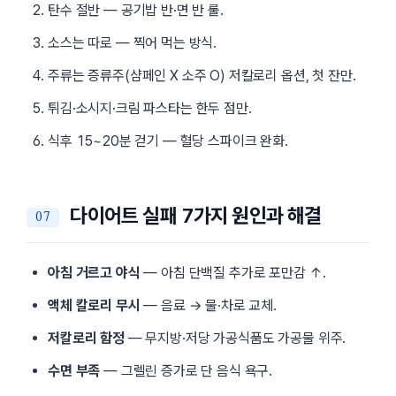
탄수 절반 — 공기밥 반·면 반 룰.
소스는 따로 — 찍어 먹는 방식.
주류는 증류주(샴페인 X 소주 O) 저칼로리 옵션, 첫 잔만.
튀김·소시지·크림 파스타는 한두 점만.
식후 15~20분 걷기 — 혈당 스파이크 완화.
다이어트 실패 7가지 원인과 해결
아침 거르고 야식
— 아침 단백질 추가로 포만감 ↑.
액체 칼로리 무시
— 음료 → 물·차로 교체.
저칼로리 함정
— 무지방·저당 가공식품도 가공물 위주.
수면 부족
— 그렐린 증가로 단 음식 욕구.