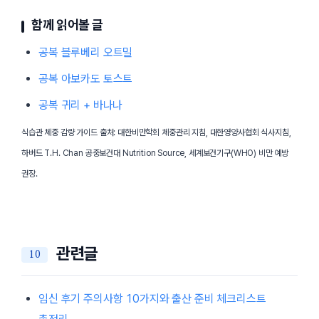
함께 읽어볼 글
공복 블루베리 오트밀
공복 아보카도 토스트
공복 귀리 + 바나나
식습관 체중 감량 가이드 출처: 대한비만학회 체중관리 지침, 대한영양사협회 식사지침,
하버드 T.H. Chan 공중보건대 Nutrition Source, 세계보건기구(WHO) 비만 예방
권장.
관련글
임신 후기 주의사항 10가지와 출산 준비 체크리스트