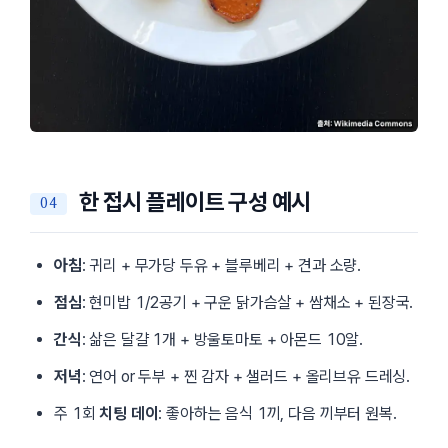
한 접시 플레이트 구성 예시
아침
: 귀리 + 무가당 두유 + 블루베리 + 견과 소량.
점심
: 현미밥 1/2공기 + 구운 닭가슴살 + 쌈채소 + 된장국.
간식
: 삶은 달걀 1개 + 방울토마토 + 아몬드 10알.
저녁
: 연어 or 두부 + 찐 감자 + 샐러드 + 올리브유 드레싱.
주 1회
치팅 데이
: 좋아하는 음식 1끼, 다음 끼부터 원복.