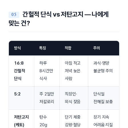
간헐적 단식 vs 저탄고지 — 나에게
맞는 건?
방식
특징
적합
주의
16:8
하루
아침 적고
과식·영양
간헐적
8시간만
저녁 늦은
불균형 주의
단식
식사
사람
5:2
주 2일만
직장인·
단식일
저칼로리
외식 잦음
전해질 보충
저탄고지
탄수
단기 체중
장기 지속
(케토)
20g
감량·혈당
어려움·지질