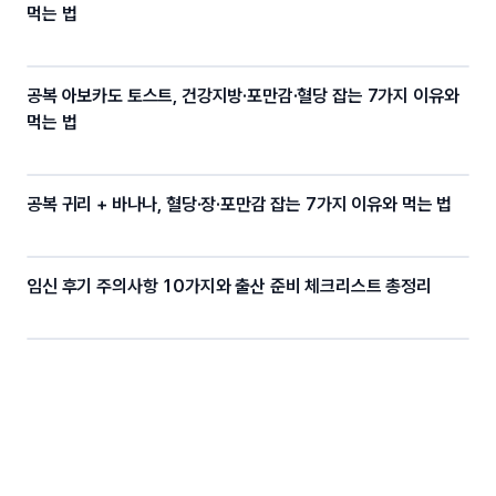
먹는 법
공복 아보카도 토스트, 건강지방·포만감·혈당 잡는 7가지 이유와
먹는 법
공복 귀리 + 바나나, 혈당·장·포만감 잡는 7가지 이유와 먹는 법
임신 후기 주의사항 10가지와 출산 준비 체크리스트 총정리
미세먼지에 좋은 음식 10가지와 실내 공기 관리법, 봄철 생활
수칙
슬로우 조깅 다이어트: 체중 감량을 위한 최고의 운동 루틴