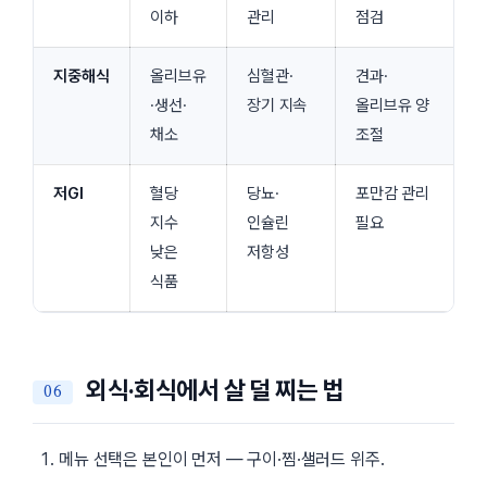
이하
관리
점검
지중해식
올리브유
심혈관·
견과·
·생선·
장기 지속
올리브유 양
채소
조절
저GI
혈당
당뇨·
포만감 관리
지수
인슐린
필요
낮은
저항성
식품
외식·회식에서 살 덜 찌는 법
메뉴 선택은 본인이 먼저 — 구이·찜·샐러드 위주.