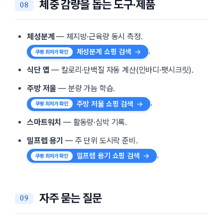
체중 감량을 돕는 도구·제품
체성분계
— 체지방·근육량 동시 측정.
.
체성분계 쇼핑 검색
식단 앱
— 칼로리·단백질 자동 계산(인바디·팻시크릿).
주방 저울
— 분량 가늠 학습.
.
주방 저울 쇼핑 검색
스마트워치
— 활동량·심박 기록.
밀프렙 용기
— 주 단위 도시락 준비.
.
밀프렙 용기 쇼핑 검색
자주 묻는 질문