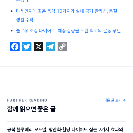
총정리
미세먼지에 좋은 음식 10가지와 실내 공기 관리법, 봄철
생활 수칙
슬로우 조깅 다이어트: 체중 감량을 위한 최고의 운동 루틴
F
T
X
T
C
a
w
el
o
c
itt
e
p
e
er
gr
y
b
a
Li
o
m
n
o
k
다른 글 보기 →
FURTHER READING
함께 읽으면 좋은 글
k
공복 블루베리 오트밀, 항산화·혈당·다이어트 잡는 7가지 효과와