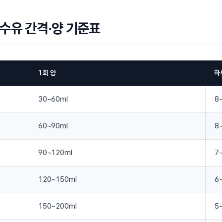
수유 간격·양 기준표
1회 양
하
30~60ml
8
60~90ml
8
90~120ml
7
120~150ml
6
150~200ml
5