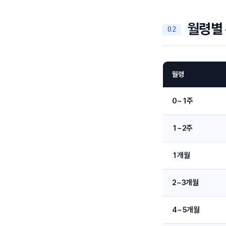
월령별 
월령
0~1주
1~2주
1개월
2~3개월
4~5개월