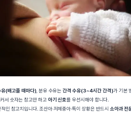
수유(배고플 때마다)
, 분유 수유는
간격 수유(3~4시간 간격)
가 기본 
 커서 숫자는 참고만 하고
아기 신호
를 우선시해야 합니다.
반적인 참고치입니다. 조산아·저체중아·특이 상황은 반드시
소아과 전