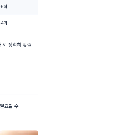
~5회
~4회
매 끼 정확히 맞출
필요할 수