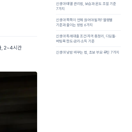
신생아 태열 관리법, 보습과 온도 조절 기준
7가지
신생아 쪽쪽이 언제 끊어야 될까? 월령별
기준과 줄이는 방법 6가지
신생아 특례대출 조건·자격 총정리, 디딤돌·
버팀목 한도·금리·소득 기준
, 2~4시간
신생아 낮밤 바꾸는 법, 초보 부모 루틴 7가지