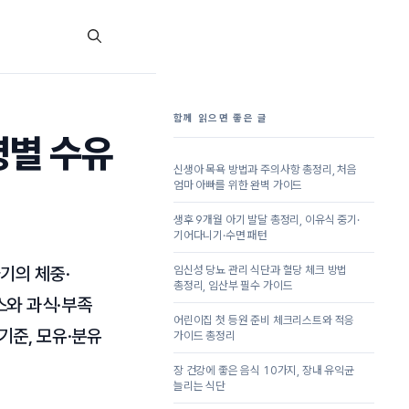
함께 읽으면 좋은 글
령별 수유
신생아 목욕 방법과 주의사항 총정리, 처음
엄마 아빠를 위한 완벽 가이드
생후 9개월 아기 발달 총정리, 이유식 중기·
기어다니기·수면 패턴
기의 체중·
임신성 당뇨 관리 식단과 혈당 체크 방법
총정리, 임산부 필수 가이드
스와 과식·부족
어린이집 첫 등원 준비 체크리스트와 적응
기준, 모유·분유
가이드 총정리
장 건강에 좋은 음식 10가지, 장내 유익균
늘리는 식단