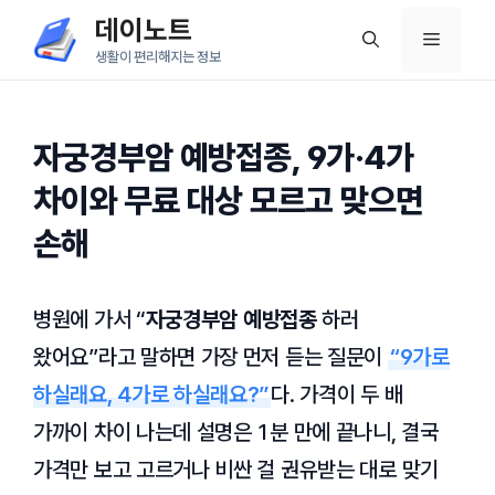
컨
데이노트
메
텐
생활이 편리해지는 정보
츠
뉴
로
건
자궁경부암 예방접종, 9가·4가
너
차이와 무료 대상 모르고 맞으면
뛰
손해
기
병원에 가서 “
자궁경부암 예방접종
하러
왔어요”라고 말하면 가장 먼저 듣는 질문이
“9가로
하실래요, 4가로 하실래요?”
다. 가격이 두 배
가까이 차이 나는데 설명은 1분 만에 끝나니, 결국
가격만 보고 고르거나 비싼 걸 권유받는 대로 맞기