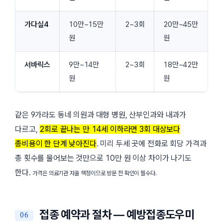
가다실4
10만~15만
2~3회
20만~45만
원
원
서바릭스
9만~14만
2~3회
18만~42만
원
원
같은 9가라도 동네 의원과 대형 병원, 산부인과와 내과가
다르고,
2회로 끝나는 만 14세 이하라면 3회 대상보다
총비용이 한 단계 낮아진다
. 미리 두세 곳에 전화로 회당 가격과
총 횟수를 물어보는 것만으로 10만 원 이상 차이가 나기도
한다.
가격은 의료기관 자율 책정이므로 방문 전 확인이 필수다.
접종 예약과 절차 — 예방접종도우미