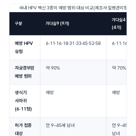
국내 HPV 백신 3종의 예방 범위·대상 비교(제조사·질병관리청 허가
가다실4
구분
가다실9 (9가)
(4가)
예방 HPV
6·11·16·18·31·33·45·52·58
6·11·16·18
유형
자궁경부암
약 90%
약 70%
예방 범위
생식기
예방
예방
사마귀
(6·11형)
허가 접종
만 9~45세 남녀
만 9~45세
대상
남녀