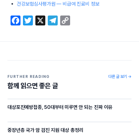
건강보험심사평가원 — 비급여 진료비 정보
F
T
X
T
C
a
w
el
o
c
itt
e
p
e
er
gr
y
b
a
Li
o
m
n
o
k
다른 글 보기 →
FURTHER READING
함께 읽으면 좋은 글
k
대상포진예방접종, 50대부터 미루면 안 되는 진짜 이유
중장년층 국가 암 검진 지원 대상 총정리