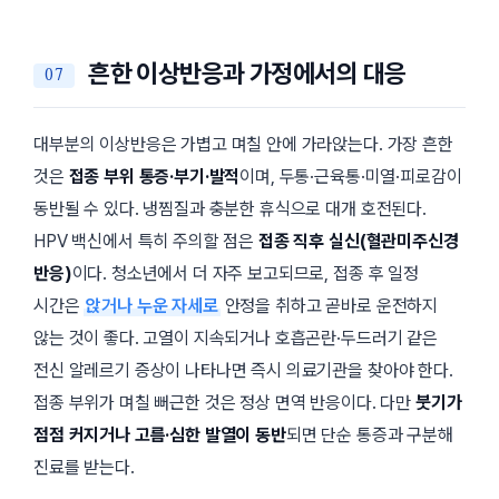
흔한 이상반응과 가정에서의 대응
대부분의 이상반응은 가볍고 며칠 안에 가라앉는다. 가장 흔한
것은
접종 부위 통증·부기·발적
이며, 두통·근육통·미열·피로감이
동반될 수 있다. 냉찜질과 충분한 휴식으로 대개 호전된다.
HPV 백신에서 특히 주의할 점은
접종 직후 실신(혈관미주신경
반응)
이다. 청소년에서 더 자주 보고되므로, 접종 후 일정
시간은
앉거나 누운 자세로
안정을 취하고 곧바로 운전하지
않는 것이 좋다. 고열이 지속되거나 호흡곤란·두드러기 같은
전신 알레르기 증상이 나타나면 즉시 의료기관을 찾아야 한다.
접종 부위가 며칠 뻐근한 것은 정상 면역 반응이다. 다만
붓기가
점점 커지거나 고름·심한 발열이 동반
되면 단순 통증과 구분해
진료를 받는다.