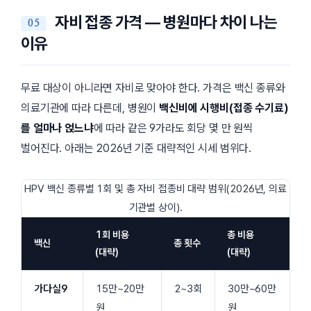
자비 접종 가격 — 병원마다 차이 나는
이유
무료 대상이 아니라면 자비로 맞아야 한다. 가격은 백신 종류와
의료기관에 따라 다른데, 병원이
백신비에 시행비(접종 수기료)
를 얼마나 얹느냐
에 따라 같은 9가라도 회당 몇 만 원씩
벌어진다. 아래는 2026년 기준 대략적인 시세 범위다.
HPV 백신 종류별 1회 및 총 자비 접종비 대략 범위(2026년, 의료
기관별 상이).
1회 비용
총 비용
백신
총 횟수
(대략)
(대략)
가다실9
15만~20만
2~3회
30만~60만
원
원