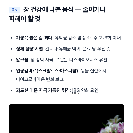
장 건강에 나쁜 음식 — 줄이거나
피해야 할 것
가공육·붉은 살 과다
: 유익균 감소·염증 ↑. 주 2~3회 이내.
정제 설탕·시럽
: 칸디다·유해균 먹이. 음료 당 우선 컷.
알코올
: 장 점막 자극. 폭음은 디스바이오시스 유발.
인공감미료(스크랄로스·아스파탐)
: 동물 실험에서
마이크로바이옴 변화 보고.
과도한 매운 자극·기름진 튀김
:
IBS
악화 요인.