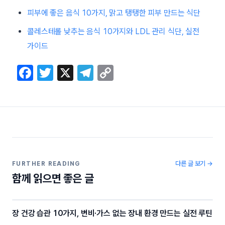
피부에 좋은 음식 10가지, 맑고 탱탱한 피부 만드는 식단
콜레스테롤 낮추는 음식 10가지와 LDL 관리 식단, 실전
가이드
F
T
X
T
C
a
w
el
o
c
itt
e
p
e
er
gr
y
b
a
Li
o
m
n
o
k
다른 글 보기 →
FURTHER READING
함께 읽으면 좋은 글
k
장 건강 습관 10가지, 변비·가스 없는 장내 환경 만드는 실전 루틴