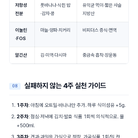
저항성
풋바나나·식힌 밥
유익균 먹이·짧은 사슬
전분
·감자·콩
지방산
이눌린
마늘·양파·치커리
비피더스 증식·면역
·FOS
알긴산
김·미역·다시마
중금속 흡착·장운동
실패하지 않는 4주 실천 가이드
1주차
: 아침에 오트밀·바나나만 추가. 하루 식이섬유 +5g.
2주차
: 점심·저녁에 김치·발효 식품 1회씩 의식적으로. 물
+500ml.
3주차
: 견과·과일을 간식으로 정착. 가공식품 1회/일 컷.