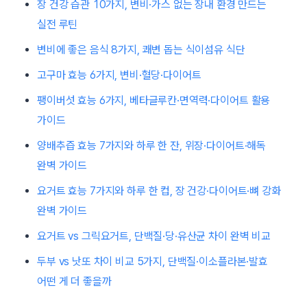
장 건강 습관 10가지, 변비·가스 없는 장내 환경 만드는
실전 루틴
변비에 좋은 음식 8가지, 쾌변 돕는 식이섬유 식단
고구마 효능 6가지, 변비·혈당·다이어트
팽이버섯 효능 6가지, 베타글루칸·면역력·다이어트 활용
가이드
양배추즙 효능 7가지와 하루 한 잔, 위장·다이어트·해독
완벽 가이드
요거트 효능 7가지와 하루 한 컵, 장 건강·다이어트·뼈 강화
완벽 가이드
요거트 vs 그릭요거트, 단백질·당·유산균 차이 완벽 비교
두부 vs 낫또 차이 비교 5가지, 단백질·이소플라본·발효
어떤 게 더 좋을까