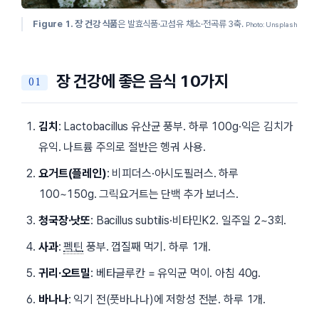
Figure 1.
장 건강 식품
은 발효식품·고섬유 채소·전곡류 3축.
Photo: Unsplash
장 건강에 좋은 음식 10가지
김치
:
Lactobacillus
유산균 풍부. 하루 100g·익은 김치가
유익. 나트륨 주의로 절반은 헹궈 사용.
요거트(플레인)
: 비피더스·아시도필러스. 하루
100~150g. 그릭요거트는 단백 추가 보너스.
청국장·낫또
:
Bacillus subtilis
·비타민K2. 일주일 2~3회.
사과
:
펙틴
풍부. 껍질째 먹기. 하루 1개.
귀리·오트밀
: 베타글루칸 = 유익균 먹이. 아침 40g.
바나나
: 익기 전(풋바나나)에 저항성 전분. 하루 1개.