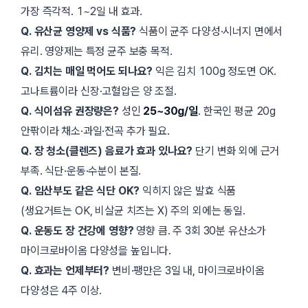
가장 즉각적. 1~2일 내 효과.
Q. 유산균 영양제 vs 식품?
식품이 균주 다양성·시너지 면에서
유리. 영양제는 특정 균주 보충 목적.
Q. 김치는 매일 먹어도 되나요?
익은 김치 100g 정도면 OK.
고나트륨이라 신장·고혈압은 양 조절.
Q. 식이섬유 권장량은?
성인
25~30g/일
. 한국인 평균 20g
안팎이라 채소·과일·전곡 추가 필요.
Q. 장 청소(클렌즈) 음료가 효과 있나요?
단기 변화 외에 근거
부족. 식단·운동·수분이 본질.
Q. 임산부도 같은 식단 OK?
익히지 않은 발효 식품
(생요거트는 OK, 비살균 치즈는 X) 주의 외에는 동일.
Q. 운동도 장 건강에 영향?
영향 큼. 주 3회 30분 유산소가
마이크로바이옴 다양성을 높입니다.
Q. 효과는 언제부터?
변비·팽만은
3일
내, 마이크로바이옴
다양성은 4주 이상.