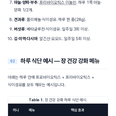
마늘·양파·부추
:
프리바이오틱스 이눌린
. 하루 1쪽 마늘·
양파 1/2개.
견과류
: 폴리페놀·식이섬유. 하루 한 줌(28g).
버섯류
: 베타글루칸·식이섬유. 일주일 3회 이상.
김·미역·다시마
: 알긴산·요오드. 일주일 5회 이상.
하루 식단 예시 — 장 건강 강화 메뉴
아래는 하루 안에 프로바이오틱스 + 프리바이오틱스 +
식이섬유를 모두 채우는 예시입니다.
Table 1.
장 건강 강화 하루 식단 예시.
끼니
메뉴
핵심 효과