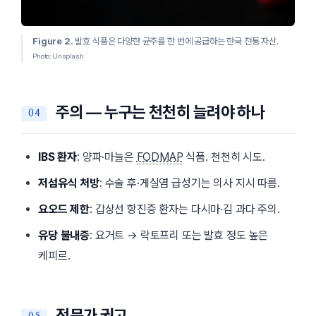
Figure 2.
발효 식품은 다양한 균주를 한 번에 공급하는 한국 전통 자산.
Photo: Unsplash
주의 — 누구는 천천히 늘려야 하나
IBS 환자
: 양파·마늘은
FODMAP
식품. 천천히 시도.
저섬유식 처방
: 수술 후·게실염 급성기는 의사 지시 따름.
요오드 제한
: 갑상선 항진증 환자는 다시마·김 과다 주의.
유당 불내증
: 요거트 → 락토프리 또는 발효 정도 높은
케피르.
전문가 권고