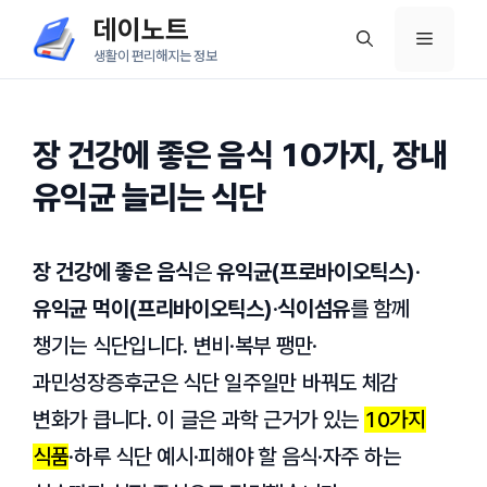
컨
데이노트
메
텐
생활이 편리해지는 정보
츠
뉴
로
건
장 건강에 좋은 음식 10가지, 장내
너
유익균 늘리는 식단
뛰
기
장 건강에 좋은 음식
은
유익균(프로바이오틱스)
·
유익균 먹이(프리바이오틱스)
·
식이섬유
를 함께
챙기는 식단입니다. 변비·복부 팽만·
과민성장증후군은 식단 일주일만 바꿔도 체감
변화가 큽니다. 이 글은 과학 근거가 있는
10가지
식품
·하루 식단 예시·피해야 할 음식·자주 하는