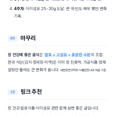
4주차
: 식이섬유 25~30g 도달. 변 색·빈도·복부 팽만 변화
기록.
마무리
장 건강에 좋은 음식
은
발효 + 고섬유 + 충분한 수분
의 조합.
한국 식단(김치·청국장·미역)은 이미 장 친화적. 가공식품·정제
설탕만 줄여도 큰 변화가 옵니다.
대한장연구학회·식품안전나라 자료 기준.
링크 추천
장 건강·발효식품·식이섬유 관련 함께 보면 좋은 글입니다.