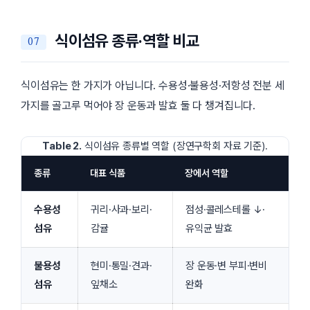
식이섬유 종류·역할 비교
식이섬유는 한 가지가 아닙니다. 수용성·불용성·저항성 전분 세
가지를 골고루 먹어야 장 운동과 발효 둘 다 챙겨집니다.
Table 2.
식이섬유 종류별 역할 (장연구학회 자료 기준).
종류
대표 식품
장에서 역할
수용성
귀리·사과·보리·
점성·콜레스테롤 ↓·
섬유
감귤
유익균 발효
불용성
현미·통밀·견과·
장 운동·변 부피·변비
섬유
잎채소
완화