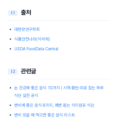
출처
대한장연구학회
식품안전나라(식약처)
USDA FoodData Central
관련글
눈 건강에 좋은 음식 10가지 | 시력·황반·피로 잡는 하루
식단 실전 공식
변비에 좋은 음식 8가지, 쾌변 돕는 식이섬유 식단
변비 있을 때 먹으면 좋은 음식 리스트