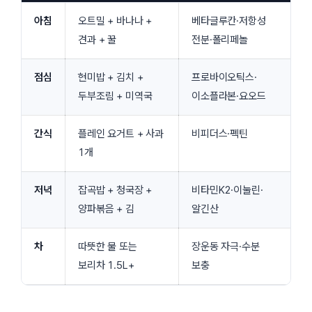
아침
오트밀 + 바나나 +
베타글루칸·저항성
견과 + 꿀
전분·폴리페놀
점심
현미밥 + 김치 +
프로바이오틱스·
두부조림 + 미역국
이소플라본·요오드
간식
플레인 요거트 + 사과
비피더스·펙틴
1개
저녁
잡곡밥 + 청국장 +
비타민K2·이눌린·
양파볶음 + 김
알긴산
차
따뜻한 물 또는
장운동 자극·수분
보리차 1.5L+
보충