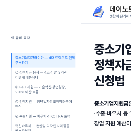
컨
데이노
텐
생활이 편리해
츠
로
이 글의 목차
건
중소기업
너
뛰
중소기업지원금이란 — 4대 트랙으로 먼저
정책자금
구분하기
기
① 정책자금 융자 — 4조 4,313억원,
신청법
어떻게 배분되나
② R&D 지원 — 기술혁신·창업성장,
2026 예산 흐름
③ 인력지원 — 청년일자리도약장려금이
중소기업지원금
핵심
·수출·바우처 등
④ 수출지원 — 바우처와 KOTRA 트랙
창업 지원 예산
혁신바우처 — 컨설팅·디자인·시제품을
메뉴판처럼