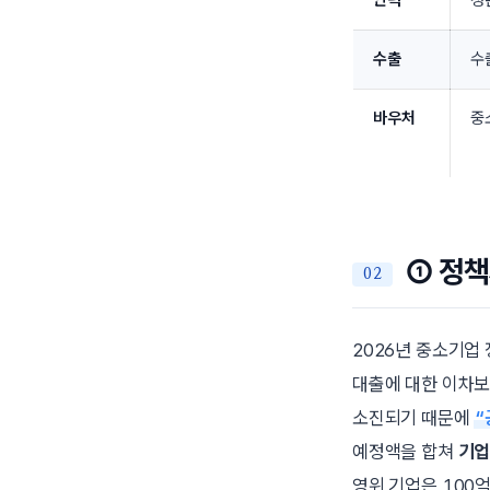
인력
청
수출
수
바우처
중
① 정책
2026년 중소기업
대출에 대한 이차보
소진되기 때문에
“
예정액을 합쳐
기업
영위 기업은 100억