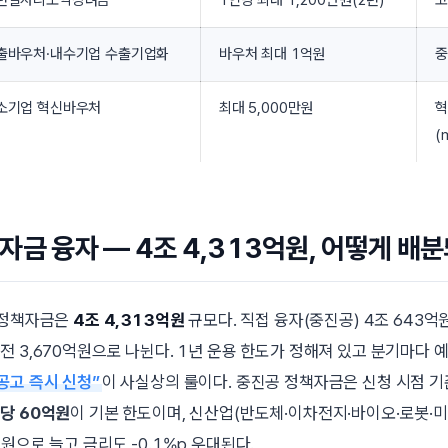
년일자리도약장려금
1인당 최대 1,200만원(2년)
고
출바우처·내수기업 수출기업화
바우처 최대 1억원
중
소기업 혁신바우처
최대 5,000만원
혁
(
자금 융자 — 4조 4,313억원, 어떻게 배
 정책자금은
4조 4,313억원
규모다. 직접 융자(중진공) 4조 643억
전 3,670억원으로 나뉜다. 1년 운용 한도가 정해져 있고 분기마다 
공고 즉시 신청”
이 사실상의 룰이다. 중진공 정책자금은 신청 시점 기
당 60억원
이 기본 한도이며, 신산업(반도체·이차전지·바이오·로봇·미
원으로 늘고 금리도 -0.1%p 우대된다.