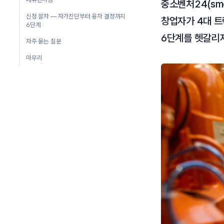
중소벤처24(sme
신청 절차 — 자가진단부터 융자 결정까지
창업자가 4대 트
6단계
6단계를 헷갈리지
자주 묻는 질문
마무리