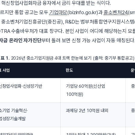
 혁신창업사업화자금 융자에서 금리 우대를 받는 식이다.
다르지만 통합 공고는 모두
기업마당
(bizinfo.go.kr)과
중소벤처24
(s
 중소벤처기업진흥공단(중진공), R&D는 범부처통합연구지원시스템
KOTRA 수출바우처가 대표 창구다. 본인 사업이 어디에 해당하는지 모
자금 온라인 자가진단
부터 돌려 보면 신청 가능 사업이 자동 매칭된다
표 1.
2026년 중소기업지원금 4대 트랙 한눈에 보기 (출처: 중기부 통합공고)
표 사업
한도
운
신창업사업화·신성장기반
기업당 60억원(신산업
중
100억원)
소기업 기술혁신·
과제당 2년 10억원 내외
중
업성장기술개발