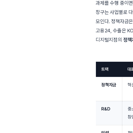
과제를 수행 중이면
창구는 사업별로 
모인다. 정책자금은
고용24, 수출은 
디지털지점의
정책
트랙
대
정책자금
혁
R&D
중
창