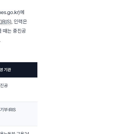
mes.go.kr)에
(
IRIS
), 인력은
를 때는 중진공
.
영 기관
진공
기부·IRIS