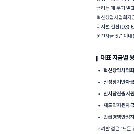
금리는 매 분기 발
혁신창업사업화자금은
디지털 전환(
DX
)·
E
운전자금 5년 이내(
대표 자금별 
혁신창업사업
신성장기반자
신시장진출지
재도약지원자
긴급경영안정
고려할 점은
모든 