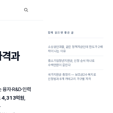
함께 읽으면 좋은 글
소상공인대출, 같은 정책자금인데 한도가 2배
차이 나는 이유
자격과
중소기업청년지원금, 신청 순서 하나로
수백만원이 갈린다
국가지원금 총정리 — 보조금24·복지로
신청법과 8개 카테고리 가구별 자격
융자·R&D·인력
 4,313억원
,
·