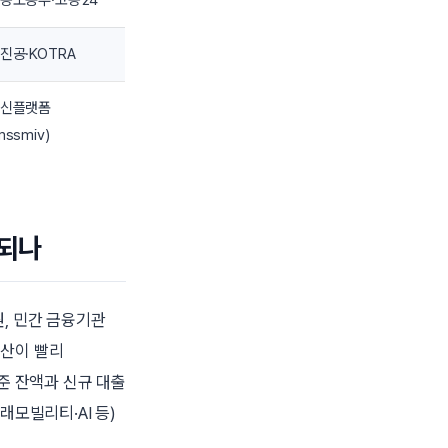
용노동부·고용24
진공·KOTRA
신플랫폼
mssmiv)
분되나
원, 민간 금융기관
예산이 빨리
준 잔액과 신규 대출
래모빌리티·AI 등)