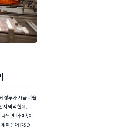
기
해 정부가 자금·기술
할지 막막한데,
로 나누면 머릿속이
예를 들어 R&D