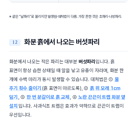
※ 같은 “날파리”로 불리지만 발생원·대처법이 다름. 가장 흔한 것은 초파리·나방파리.
화분 흙에서 나오는 버섯파리
화분에서 나오는 작은 파리는 대부분
버섯파리
입니다. 흙
표면이 항상 습한 상태일 때 알을 낳고 유충이 자라며, 화분 한
개에 수백 마리가 동시 발생할 수 있습니다. 대처법은 ①
물
주기 횟수 줄이기
(흙 표면이 마르도록), ②
흙 위 모래 1cm
덮기
, ③
한 번 분갈이로 흙 교체
, ④
노란 끈끈이 트랩 화분 옆
설치
입니다. 사과식초 트랩은 효과가 약하므로 끈끈이 트랩이
우선입니다.