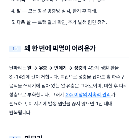
밤
— 모든 창문·방충망 점검, 환기 후 폐쇄.
다음 날
— 트랩 결과 확인, 추가 발생 원인 점검.
왜 한 번에 박멸이 어려운가
날파리는
알 → 유충 → 번데기 → 성충
의 4단계 생활 환을
8~14일에 걸쳐 거칩니다. 트랩으로 성충을 잡아도 흙·하수구·
음식물 쓰레기에 남아 있는 알·유충은 그대로이며, 며칠 후 다시
성충으로 부화합니다. 그래서
2주 이상의 지속적 관리
가
필요하고, 이 시기에 발생 원인을 끊지 않으면 1년 내내
반복됩니다.