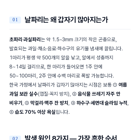
날파리는 왜 갑자기 많아지는가
초파리·과실파리
는 약 1.5~3mm 크기의 작은 곤충으로,
발효되는 과일·채소·음료·하수구의 유기물 냄새에 끌립니다.
1마리가 평생 약 500개의 알을 낳고, 알에서 성충까지
8~14일 걸리므로, 한 마리가 들어오면 1주 안에
50~100마리, 2주 안에 수백 마리로 폭발 가능합니다.
한국 가정에서 날파리가 갑자기 많아지는 시점은 보통 ①
여름
과일 보관 실수
(껍질·꼭지 방치), ②
음식물 쓰레기 자주 안
비우기
, ③
막걸리·맥주 잔 방치
, ④
하수구·세면대 슬라임 누적
,
⑤
습도 70% 이상 욕실
입니다.
발생 원인 8가지 — 가장 흔한 순서