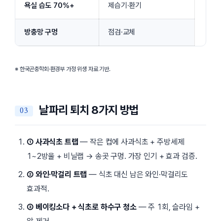
욕실 습도 70%+
제습기·환기
방충망 구멍
점검·교체
※ 한국곤충학회·환경부 가정 위생 자료 기반.
날파리 퇴치 8가지 방법
① 사과식초 트랩
— 작은 컵에 사과식초 + 주방세제
1~2방울 + 비닐랩 → 송곳 구멍. 가장 인기 + 효과 검증.
② 와인·막걸리 트랩
— 식초 대신 남은 와인·막걸리도
효과적.
③ 베이킹소다 + 식초로 하수구 청소
— 주 1회, 슬라임 +