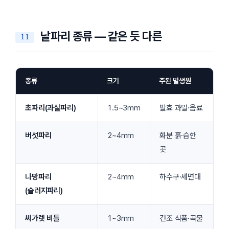
날파리 종류 — 같은 듯 다른
종류
크기
주된 발생원
초파리(과실파리)
1.5~3mm
발효 과일·음료
버섯파리
2~4mm
화분 흙·습한
곳
나방파리
2~4mm
하수구·세면대
(슬러지파리)
씨가렛 비틀
1~3mm
건조 식품·곡물