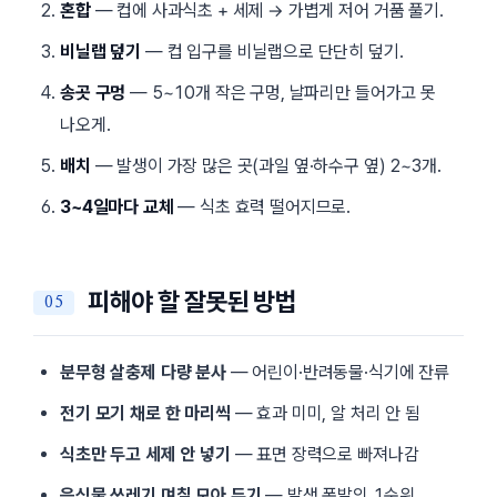
혼합
— 컵에 사과식초 + 세제 → 가볍게 저어 거품 풀기.
비닐랩 덮기
— 컵 입구를 비닐랩으로 단단히 덮기.
송곳 구멍
— 5~10개 작은 구멍, 날파리만 들어가고 못
나오게.
배치
— 발생이 가장 많은 곳(과일 옆·하수구 옆) 2~3개.
3~4일마다 교체
— 식초 효력 떨어지므로.
피해야 할 잘못된 방법
분무형 살충제 다량 분사
— 어린이·반려동물·식기에 잔류
전기 모기 채로 한 마리씩
— 효과 미미, 알 처리 안 됨
식초만 두고 세제 안 넣기
— 표면 장력으로 빠져나감
음식물 쓰레기 며칠 모아 두기
— 발생 폭발의 1순위