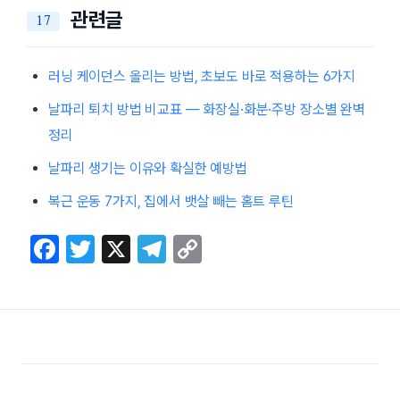
관련글
러닝 케이던스 올리는 방법, 초보도 바로 적용하는 6가지
날파리 퇴치 방법 비교표 — 화장실·화분·주방 장소별 완벽
정리
날파리 생기는 이유와 확실한 예방법
복근 운동 7가지, 집에서 뱃살 빼는 홈트 루틴
F
T
X
T
C
a
w
el
o
c
itt
e
p
e
er
gr
y
b
a
Li
o
m
n