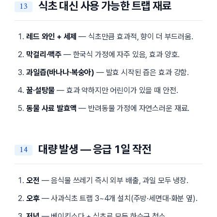
식초 대신 사용 가능한 트랩 재료
레드 와인 + 세제
— 식초만큼 효과적, 향이 더 부드러움.
막걸리·맥주
— 한국식 가정에 자주 있음, 효과 양호.
과일즙(바나나·복숭아)
— 발효 시작된 즙은 효과 강함.
꿀·설탕물
— 효과 약하지만 어린이가 있을 때 안전.
동물 사료 발효액
— 반려동물 가정에 자연스러운 재료.
대량 발생 — 응급 1일 작전
오전
— 음식물 쓰레기 즉시 외부 배출, 과일 모두 냉장.
오후
— 사과식초 트랩 3~4개 설치(주방·세면대·화분 옆).
저녁
— 베이킹소다 + 식초로 모든 하수구 청소.