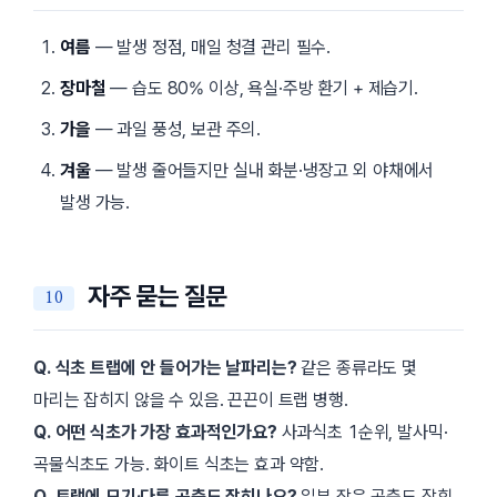
여름
— 발생 정점, 매일 청결 관리 필수.
장마철
— 습도 80% 이상, 욕실·주방 환기 + 제습기.
가을
— 과일 풍성, 보관 주의.
겨울
— 발생 줄어들지만 실내 화분·냉장고 외 야채에서
발생 가능.
자주 묻는 질문
Q. 식초 트랩에 안 들어가는 날파리는?
같은 종류라도 몇
마리는 잡히지 않을 수 있음. 끈끈이 트랩 병행.
Q. 어떤 식초가 가장 효과적인가요?
사과식초 1순위, 발사믹·
곡물식초도 가능. 화이트 식초는 효과 약함.
Q. 트랩에 모기·다른 곤충도 잡히나요?
일부 작은 곤충도 잡힘.