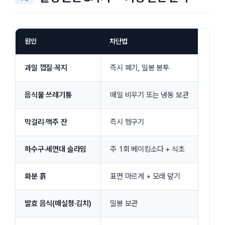
원인
차단법
과일 껍질·꼭지
즉시 폐기, 밀봉 봉투
음식물 쓰레기통
매일 비우기 또는 냉동 보관
막걸리·맥주 잔
즉시 헹구기
하수구·세면대 슬라임
주 1회 베이킹소다 + 식초
화분 흙
표면 마르게 + 모래 덮기
발효 음식(매실청·김치)
밀봉 보관