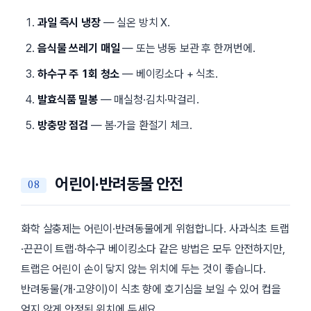
과일 즉시 냉장
— 실온 방치 X.
음식물 쓰레기 매일
— 또는 냉동 보관 후 한꺼번에.
하수구 주 1회 청소
— 베이킹소다 + 식초.
발효식품 밀봉
— 매실청·김치·막걸리.
방충망 점검
— 봄·가을 환절기 체크.
어린이·반려동물 안전
화학 살충제는 어린이·반려동물에게 위험합니다. 사과식초 트랩
·끈끈이 트랩·하수구 베이킹소다 같은 방법은 모두 안전하지만,
트랩은 어린이 손이 닿지 않는 위치에 두는 것이 좋습니다.
반려동물(개·고양이)이 식초 향에 호기심을 보일 수 있어 컵을
엎지 않게 안정된 위치에 두세요.