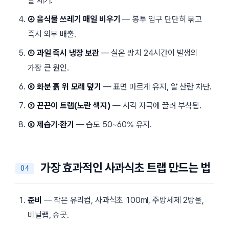
알 제거.
④ 음식물 쓰레기 매일 비우기
— 봉투 입구 단단히 묶고
즉시 외부 배출.
⑤ 과일 즉시 냉장 보관
— 실온 방치 24시간이 발생의
가장 큰 원인.
⑥ 화분 흙 위 모래 덮기
— 표면 마르게 유지, 알 산란 차단.
⑦ 끈끈이 트랩(노란 색지)
— 시각 자극에 끌려 부착됨.
⑧ 제습기·환기
— 습도 50~60% 유지.
가장 효과적인 사과식초 트랩 만드는 법
준비
— 작은 유리컵, 사과식초 100ml, 주방세제 2방울,
비닐랩, 송곳.