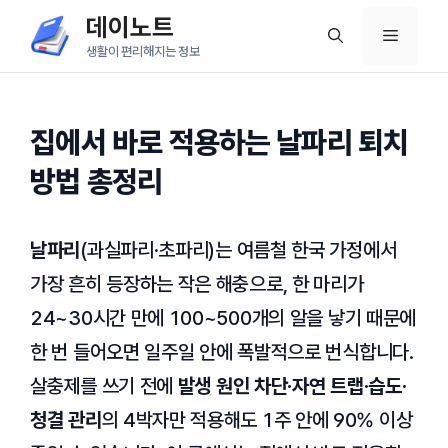
컨
데이노트
메
텐
생활이 편리해지는 정보
츠
뉴
로
건
집에서 바로 적용하는 날파리 퇴치
너
방법 총정리
뛰
기
날파리
(과실파리·초파리)는 여름철 한국 가정에서
가장 흔히 등장하는 작은 해충으로, 한 마리가
24~30시간 만에 100~500개의 알을 낳기 때문에
한 번 들어오면 일주일 안에 폭발적으로 번식합니다.
살충제를 쓰기 전에
발생 원인 차단·자연 트랩·습도·
청결 관리
의 4박자만 적용해도 1주 안에 90% 이상