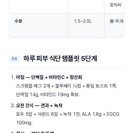
호박씨
수분
1.5~2.0L
물·국·과채
하루 피부 식단 템플릿 5단계
아침 — 단백질 + 비타민C + 항산화
스크램블 에그 2개 + 블루베리 ½컵 + 통밀 토스트 1쪽.
단백질 14g, 비타민C 15mg 확보.
오전 간식 — 견과 + 녹차
호두 5알 + 아몬드 8알 + 녹차 1잔. ALA 1.8g + EGCG
100mg.