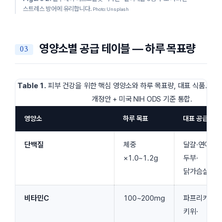
스트레스 방어에 유리합니다.
Photo: Unsplash
영양소별 공급 테이블 — 하루 목표량
Table 1.
피부 건강을 위한 핵심 영양소와 하루 목표량, 대표 식품. 한국
개정안 + 미국
NIH ODS
기준 통합.
영양소
하루 목표
대표 공급원
단백질
체중
달걀·연어·
×1.0~1.2g
두부·
닭가슴살
비타민C
100~200mg
파프리카·
키위·