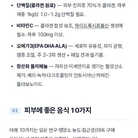
단백질(콜라겐 원료)
— 피부 진피층 70%가 콜라겐. 하루
체중 1kg당 1.0~1.2g 단백질 필요.
비타민C
— 콜라겐 합성 보조,
하이드록시프롤린
생성에
필수. 하루 100mg 이상.
오메가3(EPA·DHA·ALA)
— 세포막 유동성, 피지 균형,
염증 조절. 주 2~3회 생선 + 매일 견과·들기름.
항산화 폴리페놀
— 자외선·미세먼지로 생기는 활성산소
제거. 베리·녹차·다크초콜릿의 안토시아닌·카테킨·
플라보노이드.
피부에 좋은 음식 10가지
아래 10가지는 임상 연구·영양소 농도·접근성(마트 구매