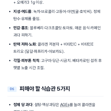
+ 오메가3 1g 이상.
지성·여드름
: 녹차·브로콜리·고등어·아연(굴·호박씨). 정제
탄수·유제품 줄임.
민감·홍조
: 블루베리·다크초콜릿·토마토. 매운 음식·카페인
과다 피하기.
탄력 저하·노화
: 콜라겐 저분자 + 비타민C + 비타민E
트리오 (달걀·파프리카·아보카도).
각질·피부톤 칙칙
: 고구마·당근·시금치. 베타카로틴 섭취 후
햇볕 노출 시간 조절.
피해야 할 식습관 5가지
정제 당 과다
: 설탕·액상과당은
AGEs
를 늘려 콜라겐을