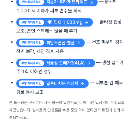
— 분자량
저분자 콜라겐 펩타이드
1,000Da 이하가 피부 흡수율 최적
— 콜라겐 합성
비타민C 1,000mg
보조, 흡연·스트레스 많을 때 추가
— 건조 피부의 경계
히알루론산 앰플
장벽 보강, 세안 직후 사용
— 생선 섭취가
식물성 오메가3(ALA)
주 1회 이하인 경우
— 피부톤·간 해독
글루타치온 영양제
경로 동시 보조
본 포스팅은 쿠팡 파트너스 활동의 일환으로, 이에 따른 일정액의 수수료를
제공받습니다. 알레르기·만성질환·복용 중인 약이 있다면 의료진과 상의 후
복용하세요.