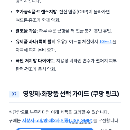
경직시킵니다.
초가공식품·트랜스지방
: 전신 염증(CRP)이 올라가면
여드름·홍조가 함께 악화.
알코올 과음
: 하루 수분 균형을 깨 얼굴 붓기·홍반 유발.
유제품 과다(특히 탈지 우유)
: 여드름 체질에서
IGF-1
을
자극해 피지 분비 증가.
극단 저지방 다이어트
: 지용성 비타민 흡수가 떨어져 피부
탄력·건조가 동시 악화.
영양제·화장품 선택 가이드 (쿠팡 링크)
식단만으로 부족하다면 아래 제품을 고려할 수 있습니다.
구매는
저분자·고함량·제3자 인증(
USP
·
GMP
)
을 우선합니다.