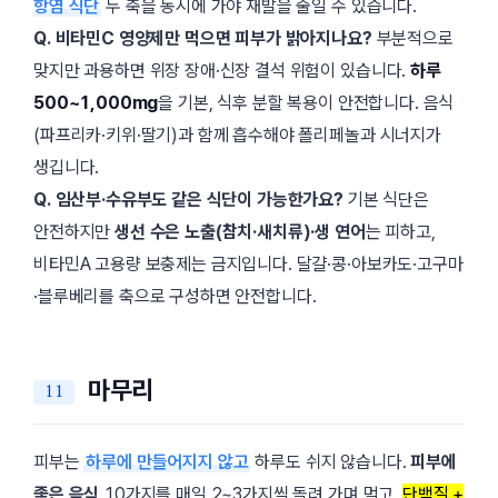
항염 식단
두 축을 동시에 가야 재발을 줄일 수 있습니다.
Q. 비타민C 영양제만 먹으면 피부가 밝아지나요?
부분적으로
맞지만 과용하면 위장 장애·신장 결석 위험이 있습니다.
하루
500~1,000mg
을 기본, 식후 분할 복용이 안전합니다. 음식
(파프리카·키위·딸기)과 함께 흡수해야 폴리페놀과 시너지가
생깁니다.
Q. 임산부·수유부도 같은 식단이 가능한가요?
기본 식단은
안전하지만
생선 수은 노출(참치·새치류)·생 연어
는 피하고,
비타민A 고용량 보충제는 금지입니다. 달걀·콩·아보카도·고구마
·블루베리를 축으로 구성하면 안전합니다.
마무리
피부는
하루에 만들어지지 않고
하루도 쉬지 않습니다.
피부에
좋은 음식
10가지를 매일 2~3가지씩 돌려 가며 먹고,
단백질 +