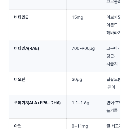
브로콜리
비타민E
15mg
아보카도·
아몬드·
해바라기씨
비타민A(RAE)
700~900μg
고구마·
당근·
시금치
비오틴
30μg
달걀노른자
·연어
오메가3(ALA+EPA+DHA)
1.1~1.6g
연어·호두·
들기름
아연
8~11mg
굴·쇠고기·