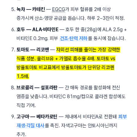
녹차 — 카테킨
—
EGCG
가 피부 혈류를 2배 이상
증가시켜 산소·영양 공급을 돕습니다. 하루
2~3잔
이 적정.
호두 — ALA·비타민E
— 호두 한 줌(28g)에 ALA 2.5g +
비타민E 0.2mg. 피부
건조·탄력 저하
를 동시에 잡습니다.
토마토 — 리코펜
—
자외선 피해를 줄이는 가장 강력한
식품 성분. 올리브유 + 가열로 흡수율 4배. 토마토 vs
방울토마토 비교표에서 방울토마토가 단위당 리코펜
1.5배.
브로콜리 — 설포라판
— 간 해독 경로를 활성화해 전신
염증을 낮춥니다. 비타민C 81mg/컵으로 콜라겐 합성에도
직접 기여.
고구마 — 베타카로틴
— 체내에서 비타민A로 전환돼
피부
재생·각질 대사
를 촉진. 자색고구마는 안토시아닌까지
추가.