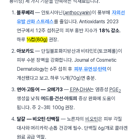
용이성) 세 가지 기준을 만족하는 식재료입니다.
블루베리
— 안토시아닌(
anthocyanin
)이 풍부해
자외선
유발 산화 스트레스
를 줄입니다.
Antioxidants
2023
연구에서 12주 섭취군의 피부 홍반 지수가
18% 감소
.
하루
½컵(80g)
권장.
아보카도
— 단일불포화지방산과 비타민E(토코페롤)이
피부 수분 장벽을 강화합니다.
Journal of Cosmetic
Dermatology
는 6주 섭취 후
피부 유연성·탄력
이
개선됐다고 보고. 하루 ½개(70g)면 충분.
연어·고등어 — 오메가3
—
EPA
·
DHA
는 염증성
PGE
2
생성을 낮춰
여드름·건선·아토피
증상 완화에 도움이
됩니다. 주 2~3회 100g 권장.
달걀 — 비오틴·단백질
— 노른자의
비오틴
은 피부 각질
대사와 머리카락·손톱 건강에 필수. 단백질 6g/개로 콜라겐
원료 공급 역할.