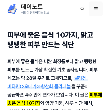
컨
데이노트
메
텐
생활이 편리해지는 정보
츠
뉴
로
건
피부에 좋은 음식 10가지, 맑고
너
탱탱한 피부 만드는 식단
뛰
기
피부에 좋은 음식
은 비싼 화장품보다
맑고 탱탱한
피부
를 만드는 가장 확실한 기초 공사입니다. 피부
세포는 약
28일
주기로 교체되므로,
콜라겐·
비타민C·오메가3·항산화 폴리페놀
을 꾸준히
공급하면 4주 안에 변화가 보입니다. 이 글은
피부에
좋은 음식 10가지
와 영양 기둥, 하루 식단 예시,