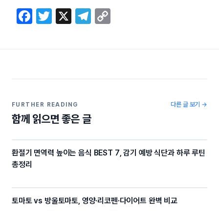
F
T
X
T
C
a
w
el
o
c
itt
e
p
e
er
gr
y
b
a
Li
o
m
n
o
k
다른 글 보기 →
FURTHER READING
함께 읽으면 좋은 글
k
환절기 면역력 높이는 음식 BEST 7, 감기 예방 식단과 하루 루틴
총정리
토마토 vs 방울토마토, 영양·리코펜·다이어트 완벽 비교