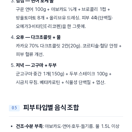
점심 — 연어 포케 볼
구운 연어 100g + 아보카도 ½개 + 브로콜리 1컵 +
방울토마토 8개 + 올리브유 드레싱. 피부 4축(단백질·
오메가3·비타민E·리코펜)을 한 그릇에.
오후 — 다크초콜릿 + 물
카카오 70% 다크초콜릿 2칸(20g). 코르티솔·혈당 안정 +
피부 혈류 개선.
저녁 — 고구마 + 두부
군고구마 중간 1개(150g) + 두부 스테이크 100g +
시금치 무침. 베타카로틴 + 식물성 단백질 + 엽산.
피부 타입별 음식 조합
건조·수분 부족
: 아보카도·연어·호두·들기름. 물 1.5L 이상