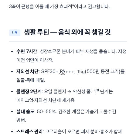
3축이 균형을 이룰 때 가장 효과적
이라고 권고합니다.
생활 루틴 — 음식 외에 꼭 챙길 것
수면
7시간
: 성장호르몬 분비가 피부 재생을 돕습니다. 자정
이전 입면이 이상적.
자외선 차단
: SPF30+
PA
+++,
(500원 동전 크기)를
15g
얼굴·목에 매일.
st
클렌징 2단계
: 오일 클렌저 → 약산성 폼. 1
단계는
메이크업·자외선 차단제 제거용.
실내 습도
: 50~55%. 건조한 계절은 가습기 + 물수건
병행.
스트레스 관리
: 코르티솔이 오르면 피지 분비·홍조가 함께