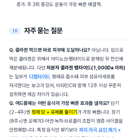
증가. 주 3회 중강도 운동이 가장 빠른 해결책.
자주 묻는 질문
Q. 콜라겐 먹으면 바로 피부에 도달하나요?
아닙니다. 입으로
먹은 콜라겐은 위에서 아미노산·펩타이드로 분해된 뒤 전신에
재분배됩니다. 다만
저분자 콜라겐 펩타이드(1,000Da 이하)
는 일부가
디펩타이드
형태로 흡수돼 피부 섬유아세포를
자극한다는 보고가 있어, 비타민C와 함께
12주
이상 꾸준히
섭취하면 체감 차이가 있습니다.
Q. 여드름에는 어떤 음식이 가장 빠른 효과를 낼까요?
단기
(2~4주)엔
정제 당 + 유제품 줄이기
가 가장 빠릅니다. 장기
(8주+)엔 오메가3·아연·녹차·브로콜리 조합이 염증 사이클을
안정화합니다. 특정 음식만 찾기보다
피지 자극 요인 제거 +