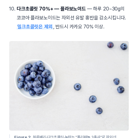
다크초콜릿 70%+ — 플라보노이드
— 하루 20~30g의
코코아 플라보노이드는 자외선 유발 홍반을 감소시킵니다.
밀크초콜릿은 제외
, 반드시 카카오 70% 이상.
Figure 2.
블루베리·다크초콜릿·녹차는
폴리페놀 3총사
로 자외선