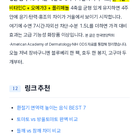
비타민C + 오메가3 + 폴리페놀
4축을 균형 있게 유지하면 4주
안에 윤기·탄력·홍조의 차이가 거울에서 보이기 시작합니다.
여기에 수면
7시간
·자외선 차단·수분 1.5L를 더하면 가격 대비
효과는 고급 기능성 화장품 이상입니다.
본 글은 한국영양학회
·American Academy of Dermatology·NIH ODS 자료를 통합해 정리했습니다.
오늘 저녁 장바구니엔 블루베리 한 팩, 호두 한 봉지, 고구마 두
개부터.
링크 추천
환절기 면역력 높이는 음식 BEST 7
토마토 vs 방울토마토 완벽 비교
들깨 vs 참깨 차이 비교