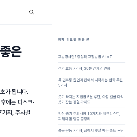
함께 읽으면 좋은 글
 좋은
후방경사란? 증상과 교정방법 A to Z
걷기 효능 7가지, 30분 걷기의 변화
목 편두통 원인과 집에서 시작하는 완화 루틴
5가지
기초가 됩니다.
붓기 빠지는 지압법 5분 루틴, 아침 얼굴·다리
이후에는 디스크·
붓기 잡는 경혈 가이드
7가지, 주차별
임신 중기 주의사항 10가지와 체크리스트,
피해야 할 행동 총정리
복근 운동 7가지, 집에서 뱃살 빼는 홈트 루틴