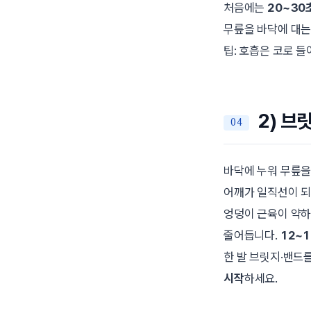
처음에는
20~30
무릎을 바닥에 대
팁: 호흡은 코로 
2) 브
바닥에 누워 무릎을
어깨가 일직선이 되
엉덩이 근육이 약하
줄어듭니다.
12~1
한 발 브릿지·밴드
시작
하세요.