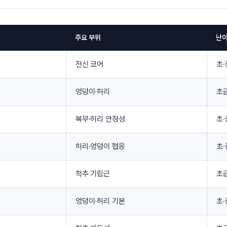
주요 부위
난
전신 코어
초
엉덩이·허리
초
복부·허리 안정성
초
허리·엉덩이 협응
초
척추 기립근
초
엉덩이·허리 기본
초