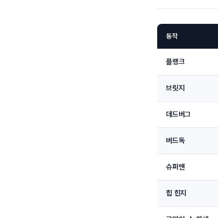
동작
플랭크
브릿지
데드버그
버드독
슈퍼맨
힙 힌지