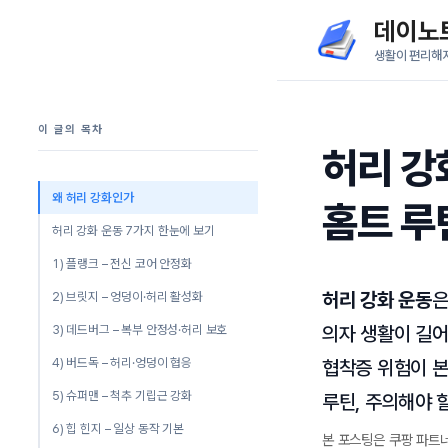
컨
데이노
텐
생활이 편리해
츠
로
이 글의 목차
건
허리 강
너
뛰
왜 허리 강화인가
홈트 루
기
허리 강화 운동 7가지 한눈에 보기
1) 플랭크 – 전신 코어 안정화
허리 강화 운동
은
2) 브릿지 – 엉덩이·허리 활성화
3) 데드버그 – 복부 안정성·허리 보호
의자 생활이 길어
4) 버드독 – 허리·엉덩이 협응
협착증 위험이 본
5) 슈퍼맨 – 척추 기립근 강화
루틴, 주의해야 
6) 힙 힌지 – 일상 동작 기본
본 포스팅은 쿠팡 파트