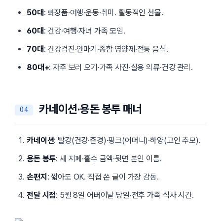
50대
: 화장품·여행·운동·취미. 활동적인 선물.
60대
: 건강·여행·자녀 가족 모임.
70대
: 건강검진·안마기·종합 영양제·전통 음식.
80대+
: 자주 보러 오기·가족 사진·실용 의류·건강 관리.
카네이션·용돈 봉투 매너
카네이션
: 빨강(건강·존경)·핑크(어머니)·하양(고인 추모).
용돈 봉투
: 새 지폐·홀수 금액·뒷면 본인 이름.
손편지
: 짧아도 OK. 직접 쓴 글이 가장 감동.
전달 시점
: 5월 8일 어버이날 당일·전후 가족 식사 시간.