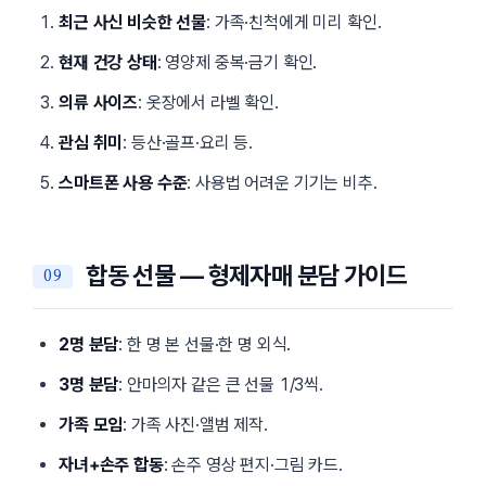
최근 사신 비슷한 선물
: 가족·친척에게 미리 확인.
현재 건강 상태
: 영양제 중복·금기 확인.
의류 사이즈
: 옷장에서 라벨 확인.
관심 취미
: 등산·골프·요리 등.
스마트폰 사용 수준
: 사용법 어려운 기기는 비추.
합동 선물 — 형제자매 분담 가이드
2명 분담
: 한 명 본 선물·한 명 외식.
3명 분담
: 안마의자 같은 큰 선물 1/3씩.
가족 모임
: 가족 사진·앨범 제작.
자녀+손주 합동
: 손주 영상 편지·그림 카드.