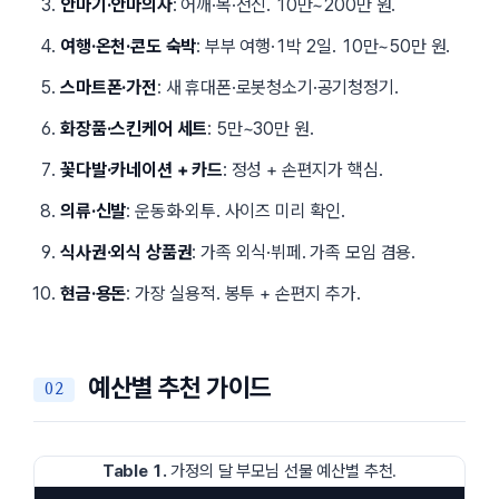
안마기·안마의자
: 어깨·목·전신. 10만~200만 원.
여행·온천·콘도 숙박
: 부부 여행·1박 2일. 10만~50만 원.
스마트폰·가전
: 새 휴대폰·로봇청소기·공기청정기.
화장품·스킨케어 세트
: 5만~30만 원.
꽃다발·카네이션 + 카드
: 정성 + 손편지가 핵심.
의류·신발
: 운동화·외투. 사이즈 미리 확인.
식사권·외식 상품권
: 가족 외식·뷔페. 가족 모임 겸용.
현금·용돈
: 가장 실용적. 봉투 + 손편지 추가.
예산별 추천 가이드
Table 1.
가정의 달 부모님 선물 예산별 추천.