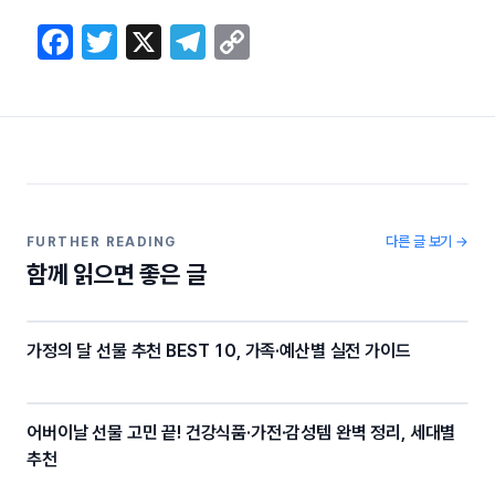
F
T
X
T
C
a
w
el
o
c
itt
e
p
e
er
gr
y
b
a
Li
o
m
n
o
k
다른 글 보기 →
FURTHER READING
함께 읽으면 좋은 글
k
가정의 달 선물 추천 BEST 10, 가족·예산별 실전 가이드
어버이날 선물 고민 끝! 건강식품·가전·감성템 완벽 정리, 세대별
추천