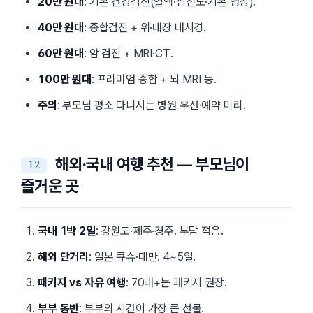
20만 원대
: 기본 건강검진(혈액·심전도·기본 영상).
40만 원대
: 종합검진 + 위·대장 내시경.
60만 원대
: 암 검진 + MRI·CT.
100만 원대
: 프리미엄 종합 + 뇌 MRI 등.
주의
: 부모님 평소 다니시는 병원 우선·예약 미리.
해외·국내 여행 추천 — 부모님이
즐거운 곳
국내 1박 2일
: 강원도·제주·경주. 부담 적음.
해외 단거리
: 일본 큐슈·대만. 4~5일.
패키지 vs 자유 여행
: 70대+는 패키지 권장.
부부 동반
: 부부의 시간이 가장 큰 선물.