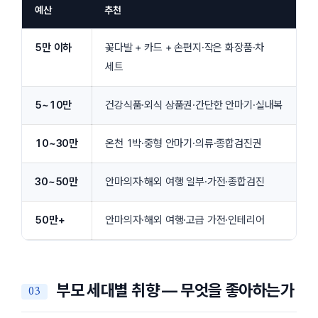
예산
추천
5만 이하
꽃다발 + 카드 + 손편지·작은 화장품·차
세트
5~10만
건강식품·외식 상품권·간단한 안마기·실내복
10~30만
온천 1박·중형 안마기·의류·종합검진권
30~50만
안마의자·해외 여행 일부·가전·종합검진
50만+
안마의자·해외 여행·고급 가전·인테리어
부모 세대별 취향 — 무엇을 좋아하는가