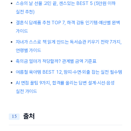
스승의 날 선물 고민 끝, 센스있는 BEST 5 (5만원 이하
실전 추천)
결혼식 답례품 추천 TOP 7, 하객 감동 인기템·예산별 완벽
가이드
자녀가 스스로 책 읽게 만드는 독서습관 키우기 전략 7가지,
연령별 가이드
축의금 얼마가 적당할까? 관계별 금액 기준표
여름철 육아템 BEST 12, 땀띠·수면·외출 잡는 실전 필수템
AI 면접 꿀팁 9가지, 합격률 올리는 답변 설계·시선·음성
실전 가이드
출처