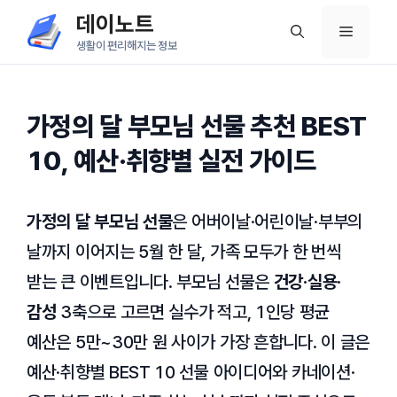
컨
데이노트
메
텐
생활이 편리해지는 정보
츠
뉴
로
건
가정의 달 부모님 선물 추천 BEST
너
10, 예산·취향별 실전 가이드
뛰
기
가정의 달 부모님 선물
은 어버이날·어린이날·부부의
날까지 이어지는 5월 한 달, 가족 모두가 한 번씩
받는 큰 이벤트입니다. 부모님 선물은
건강·실용·
감성
3축으로 고르면 실수가 적고, 1인당 평균
예산은 5만~30만 원 사이가 가장 흔합니다. 이 글은
예산·취향별 BEST 10 선물 아이디어와 카네이션·