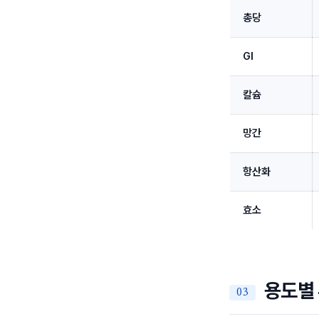
총당
GI
칼슘
망간
항산화
효소
용도별