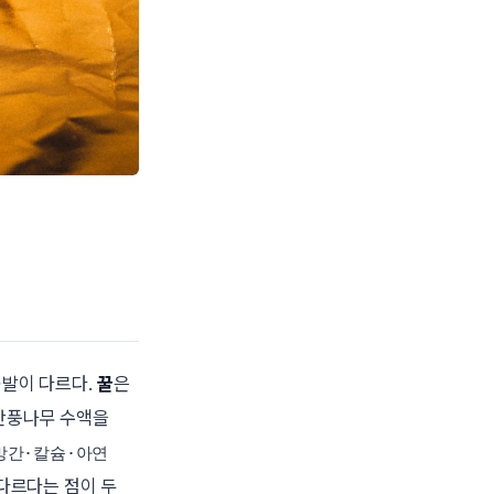
출발이 다르다.
꿀
은
단풍나무 수액을
망간·칼슘·아연
다르다는 점이 두