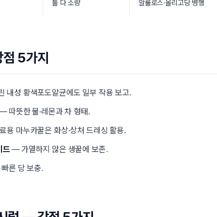
둘 다 소량
알룰로스·올리고당 병행
강점 5가지
린 내성 황색포도알균에도 일부 작용 보고.
— 따뜻한 물·레몬과 차 형태.
료용 마누카꿀은 화상·상처 드레싱 활용.
이드
— 가열하지 않은 생꿀에 보존.
 빠른 당 보충.
시럽 — 강점 5가지