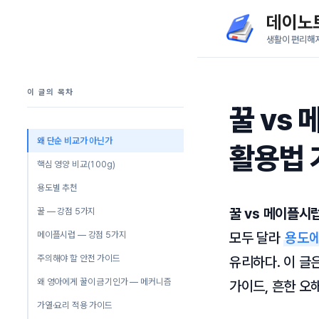
컨
데이노
텐
생활이 편리해
츠
로
이 글의 목차
건
꿀 vs 
너
뛰
왜 단순 비교가 아닌가
활용법 
기
핵심 영양 비교(100g)
용도별 추천
꿀 vs 메이플시
꿀 — 강점 5가지
메이플시럽 — 강점 5가지
모두 달라
용도에
주의해야 할 안전 가이드
유리하다. 이 글은
왜 영아에게 꿀이 금기인가 — 메커니즘
가이드, 흔한 오해
가열·요리 적용 가이드