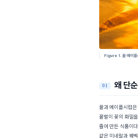
Figure 1.
꿀·메이플
왜 단순
꿀과 메이플시럽은 
꿀벌이 꽃의 화밀을
졸여 만든 식품이다
같은 미네랄과 퀘벡