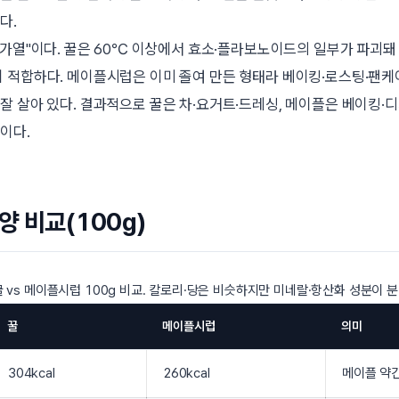
다.
가열
이다. 꿀은 60℃ 이상에서 효소·플라보노이드의 일부가 파괴돼
이 적합하다. 메이플시럽은 이미 졸여 만든 형태라 베이킹·로스팅·팬
잘 살아 있다. 결과적으로 꿀은 차·요거트·드레싱, 메이플은 베이킹·
이다.
양 비교(100g)
 vs 메이플시럽 100g 비교. 칼로리·당은 비슷하지만 미네랄·항산화 성분이 
꿀
메이플시럽
의미
304kcal
260kcal
메이플 약