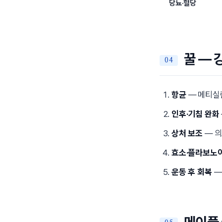
당뇨·혈당
꿀 — 
항균
— 메티실
인후·기침 완화
상처 보조
— 의
효소·플라보노
운동 후 회복
—
메이플