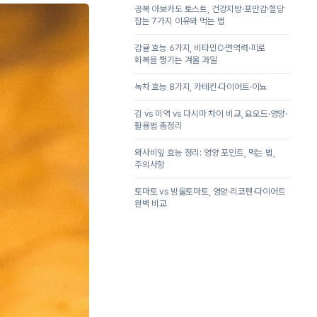
공복 아보카도 토스트, 건강지방·포만감·혈당
잡는 7가지 이유와 먹는 법
감귤 효능 6가지, 비타민C·면역력·피로
회복을 챙기는 겨울 과일
녹차 효능 8가지, 카테킨·다이어트·이뇨
김 vs 미역 vs 다시마 차이 비교, 요오드·영양·
활용법 총정리
와사비잎 효능 정리: 영양 포인트, 먹는 법,
주의사항
토마토 vs 방울토마토, 영양·리코펜·다이어트
완벽 비교