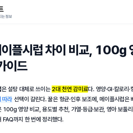
트
지는 정보
메이플시럽 차이 비교, 100g 영
가이드
럽
은 설탕 대체로 쓰이는
2대 천연 감미료
다. 영양·GI·칼로리
 따라
선택이 갈린다. 꿀은 항균·인후 보조에, 메이플시럽은
 100g 영양 비교, 용도별 추천, 가열·등급·보관, 영아 보툴
 FAQ까지 한 번에 정리했다.