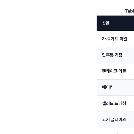
Tabl
상황
차·요거트·과일
인후통·기침
팬케이크·와플
베이킹
샐러드 드레싱
고기 글레이즈