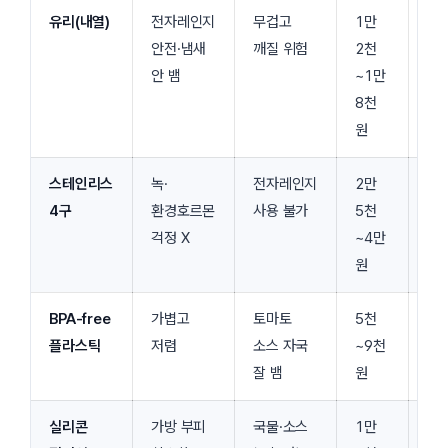
유리(내열)
전자레인지
무겁고
1만
회
안전·냄새
깨질 위험
2천
책
안 뱀
~1만
보
8천
원
스테인리스
녹·
전자레인지
2만
찬
4구
환경호르몬
사용 불가
5천
도
걱정 X
~4만
샐
원
BPA-free
가볍고
토마토
5천
출장
플라스틱
저렴
소스 자국
~9천
여
잘 뱀
원
1
실리콘
가방 부피
국물·소스
1만
외근