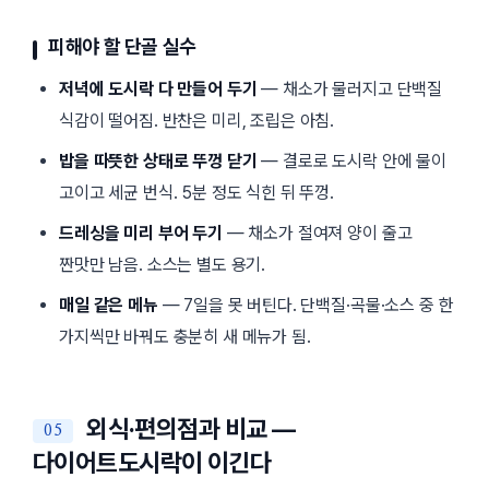
피해야 할 단골 실수
저녁에 도시락 다 만들어 두기
— 채소가 물러지고 단백질
식감이 떨어짐. 반찬은 미리, 조립은 아침.
밥을 따뜻한 상태로 뚜껑 닫기
— 결로로 도시락 안에 물이
고이고 세균 번식. 5분 정도 식힌 뒤 뚜껑.
드레싱을 미리 부어 두기
— 채소가 절여져 양이 줄고
짠맛만 남음. 소스는 별도 용기.
매일 같은 메뉴
— 7일을 못 버틴다. 단백질·곡물·소스 중 한
가지씩만 바꿔도 충분히 새 메뉴가 됨.
외식·편의점과 비교 —
다이어트도시락이 이긴다