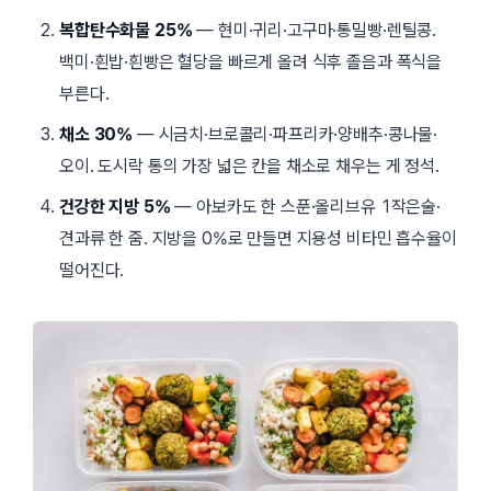
복합탄수화물 25%
— 현미·귀리·고구마·통밀빵·렌틸콩.
백미·흰밥·흰빵은 혈당을 빠르게 올려 식후 졸음과 폭식을
부른다.
채소 30%
— 시금치·브로콜리·파프리카·양배추·콩나물·
오이. 도시락 통의 가장 넓은 칸을 채소로 채우는 게 정석.
건강한 지방 5%
— 아보카도 한 스푼·올리브유 1작은술·
견과류 한 줌. 지방을 0%로 만들면 지용성 비타민 흡수율이
떨어진다.