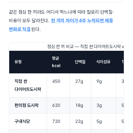
같은 점심 한 끼라도 어디서 먹느냐에 따라 칼로리·단백질·
비용이 모두 달라진다.
한 끼의 차이가 4주 누적되면 체중
변화로 직결
된다.
점심 한 끼 비교 — 직접 싼 다이어트도시락 vs 외
평균
유형
단백질
식이섬유
1끼 비
kcal
직접 싼
450
27g
9g
3,20
다이어트도시락
편의점 도시락
620
18g
3g
5,50
구내식당
720
22g
5g
5,00