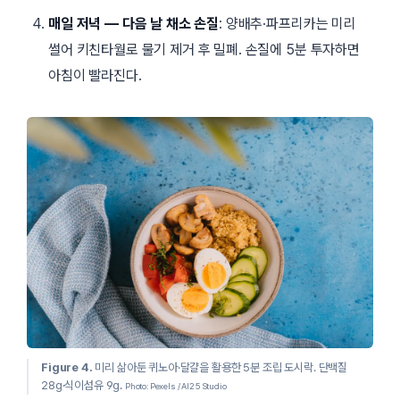
매일 저녁 — 다음 날 채소 손질
: 양배추·파프리카는 미리
썰어 키친타월로 물기 제거 후 밀폐. 손질에 5분 투자하면
아침이 빨라진다.
Figure 4.
미리 삶아둔 퀴노아·달걀을 활용한 5분 조립 도시락. 단백질
28g·식이섬유 9g.
Photo: Pexels / AI25 Studio