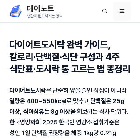
컨
데이노트
메
텐
생활이 편리해지는 정보
츠
뉴
로
건
다이어트도시락 완벽 가이드,
너
칼로리·단백질·식단 구성과 4주
뛰
식단표·도시락 통 고르는 법 총정리
기
다이어트도시락
은 단순히 양을 줄인 점심이 아니라
열량은 400~550kcal로 맞추고 단백질은 25g
이상, 식이섬유는 8g 이상
을 확보하는 식사 단위다.
한국영양학회
2025 한국인 영양소 섭취기준
은
성인 1일 단백질 권장량을 체중 1kg당 0.91g,