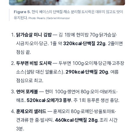
Figure 5.
한식 베이스의 단백질·채소 분리형 도시락은 데우지 않고도 맛이
유지된다.
Photo: Pexels / Gabriel Almanzar
닭가슴살 미니 김밥
— 김 1장에 현미밥 70g·닭가슴살·
시금치·오이·당근. 1줄 약
320kcal·단백질 22g
. 2줄이면
점심 끝.
두부면 비빔 도시락
— 두부면 100g·오이채·당근채·고추장
소스(설탕 대신 알룰로스).
290kcal·단백질 20g
. 여름
점심으로 최고.
연어 포케볼
— 현미 100g·생연어 80g·오이·아보카도·
해초.
520kcal·오메가3 풍부
. 주 1회 등푸른 생선 충당.
훈제오리 샐러드
— 훈제오리 80g·로메인·방울토마토·
견과류 한 줌·발사믹.
460kcal·단백질 28g
. 조리 시간
3분.