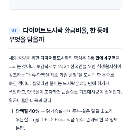
다이어트도시락 황금비율, 한 통에
무엇을 담을까
체중 감량을 위한
다이어트도시락
의 핵심은
1통 안에 4구역
을
그리는 것이다. 보건복지부
2021 한국인을 위한 식생활지침
이
강조하는
곡류·단백질·채소·과일 균형
을 도시락 한 통으로
옮긴 셈이다. 칼로리만 줄이는 도시락은 3일 만에 허기가
폭발하고, 단백질이 모자라면 근손실로 기초대사량이 떨어진다.
황금비율은 다음과 같다.
단백질 40%
— 닭가슴살·연어·두부·삶은 달걀·소고기
우둔살로
g
당 1.5~2.5kcal 식품 위주. 손바닥 한 쪽 정도
분량.