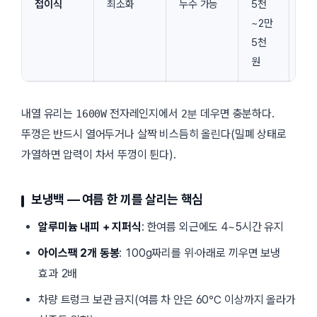
접이식
최소화
누수 가능
5천
러
~2만
5천
원
내열 유리는
전자레인지에서
데우면 충분하다.
1600W
2분
뚜껑은 반드시 열어두거나 살짝 비스듬히 올린다(밀폐 상태로
가열하면 압력이 차서 뚜껑이 튄다).
보냉백 — 여름 한 끼를 살리는 핵심
알루미늄 내피 + 지퍼식
: 한여름 외근에도 4~5시간 유지
아이스팩 2개 동봉
: 100g짜리를 위·아래로 끼우면 보냉
효과 2배
차량 트렁크 보관 금지(여름 차 안은 60℃ 이상까지 올라가