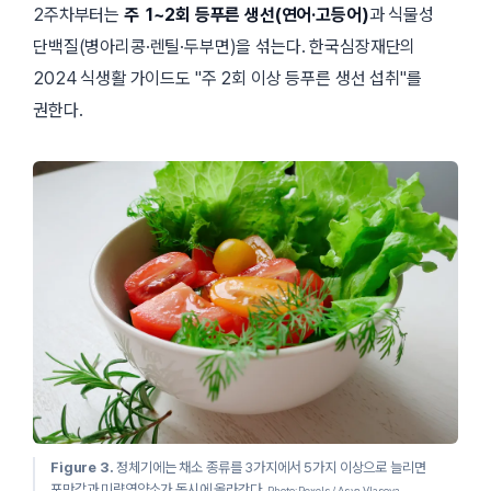
2주차부터는
주 1~2회 등푸른 생선(연어·고등어)
과 식물성
단백질(병아리콩·렌틸·두부면)을 섞는다. 한국심장재단의
2024 식생활 가이드도
주 2회 이상 등푸른 생선 섭취
를
권한다.
Figure 3.
정체기에는 채소 종류를 3가지에서 5가지 이상으로 늘리면
포만감과 미량영양소가 동시에 올라간다.
Photo: Pexels / Asya Vlasova