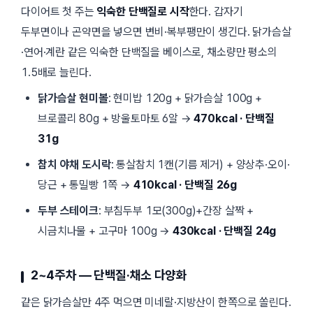
다이어트 첫 주는
익숙한 단백질로 시작
한다. 갑자기
두부면이나 곤약면을 넣으면 변비·복부팽만이 생긴다. 닭가슴살
·연어·계란 같은 익숙한 단백질을 베이스로, 채소량만 평소의
1.5배로 늘린다.
닭가슴살 현미볼
: 현미밥 120g + 닭가슴살 100g +
브로콜리 80g + 방울토마토 6알 →
470kcal · 단백질
31g
참치 야채 도시락
: 통살참치 1캔(기름 제거) + 양상추·오이·
당근 + 통밀빵 1쪽 →
410kcal · 단백질 26g
두부 스테이크
: 부침두부 1모(300g)+간장 살짝 +
시금치나물 + 고구마 100g →
430kcal · 단백질 24g
2~4주차 — 단백질·채소 다양화
같은 닭가슴살만 4주 먹으면 미네랄·지방산이 한쪽으로 쏠린다.