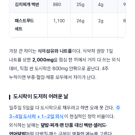
김치찌개 백반
880
25g
4g
9,00
패스트푸드
1,100
26g
2g
8,50
세트
가장 큰 차이는
식이섬유와 나트륨
이다. 식약처 권장 1일
나트륨 상한
2,000mg
을 점심 한 끼에서 거의 다 쓰는 외식
대비, 직접 싼 도시락은 800mg 안팎으로 끝난다. 4주
누적이면 부종·혈압·체중 모두에서 차이가 난다.
도시락이 도저히 어려운 날
일주일 5일을 다 도시락으로 채우려고 하면 오래 못 간다.
주
3~4일 도시락 + 1~2일 외식
이 현실적인 정착 비율이다.
외식하는 날에는
덮밥·찌개·면 단품 대신 백반·샐러드·
연어덮밥
처럼 단백질·채소 구분이 명확한 메뉴를 고른다.