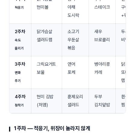
현미볼
야채
스테이크
구이
적응기
도시락
+퀴노
2주차
닭가슴살
소고기
새우
두부면
샐러드랩
우둔살
브로콜리
비빔
속도
볶음
올리기
3주차
그릭요거트
연어
병아리콩
닭가슴
보울
포케
카레
또띠야
변화
랩
주기
4주차
현미 김밥
훈제오리
두부
흰살생
(저염)
샐러드
김치덮밥
찜
정착기
1주차 — 적응기, 위장이 놀라지 않게