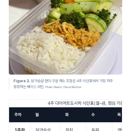
Figure 2.
닭가슴살·현미·구운 채소 조합은 4주 식단표에서 가장 자주
등장하는 베이스 라인.
Photo: Pexels / David Balbino
4주 다이어트도시락 식단표(월~금, 점심 기준)
주차
월
화
수
목
1주차
닭가슴살
참치
두부
연어