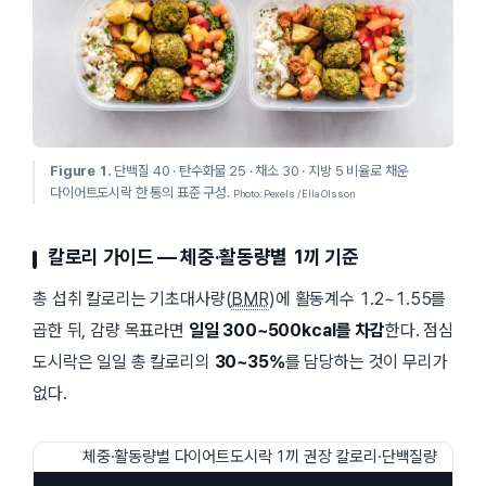
Figure 1.
단백질 40 · 탄수화물 25 · 채소 30 · 지방 5 비율로 채운
다이어트도시락 한 통의 표준 구성.
Photo: Pexels / Ella Olsson
칼로리 가이드 — 체중·활동량별 1끼 기준
총 섭취 칼로리는 기초대사량(
BMR
)에 활동계수 1.2~1.55를
곱한 뒤, 감량 목표라면
일일 300~500kcal를 차감
한다. 점심
도시락은 일일 총 칼로리의
30~35%
를 담당하는 것이 무리가
없다.
체중·활동량별 다이어트도시락 1끼 권장 칼로리·단백질량