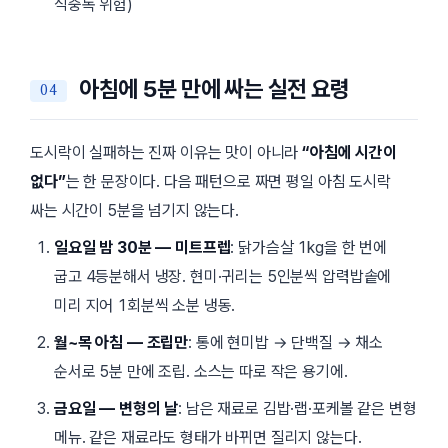
식중독 위험)
아침에 5분 만에 싸는 실전 요령
도시락이 실패하는 진짜 이유는 맛이 아니라
“아침에 시간이
없다”
는 한 문장이다. 다음 패턴으로 짜면 평일 아침 도시락
싸는 시간이 5분을 넘기지 않는다.
일요일 밤 30분 — 미트프렙
: 닭가슴살 1kg을 한 번에
굽고 4등분해서 냉장. 현미·귀리는 5인분씩 압력밥솥에
미리 지어 1회분씩 소분 냉동.
월~목 아침 — 조립만
: 통에 현미밥 → 단백질 → 채소
순서로 5분 만에 조립. 소스는 따로 작은 용기에.
금요일 — 변형의 날
: 남은 재료로 김밥·랩·포케볼 같은 변형
메뉴. 같은 재료라도 형태가 바뀌면 질리지 않는다.