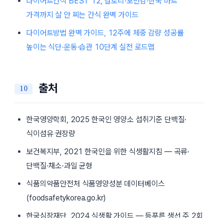
다이어트간식 BEST 12, 칼로리·포만감·한국 마트
가격까지 살 안 찌는 간식 완벽 가이드
다이어트방법 완벽 가이드, 12주에 체중 감량 성공률
높이는 식단·운동·습관 10단계 실전 로드맵
출처
한국영양학회,
2025 한국인 영양소 섭취기준
단백질·
식이섬유 권장량
보건복지부,
2021 한국인을 위한 식생활지침
— 곡류·
단백질·채소·과일 균형
식품의약품안전처 식품영양성분 데이터베이스
(foodsafetykorea.go.kr)
한국심장재단, 2024 식생활 가이드 — 등푸른 생선 주 2회