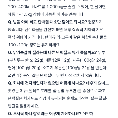
200~400kcal·나트륨 1,000mg을 줄일 수 있어, 한 달이면
체중 1~1.5kg 감량이 가능한 차이를 만듭니다.
Q. 밥을 아예 빼고 단백질·채소만 담아도 되나요?
권장하지
않습니다. 탄수화물을 완전히 빼면 오후 집중력 저하와 저녁
폭식 위험이 커집니다. 현미·귀리·고구마 같은 복합탄수화물을
100~120g 정도는 유지하세요.
Q. 닭가슴살이 질리는데 다른 단백질로 뭐가 좋을까요?
두부
(부침두부 한 모 22g), 계란(2알 12g), 새우(100g당 24g),
연어(100g당 20g), 소고기 우둔살(100g당 21g)을 번갈아
쓰면 4주 동안 같은 단백질이 두 번 이상 겹치지 않습니다.
Q. 회사에 전자레인지가 없으면 어떻게 하나요?
데우지 않아도
맛있는 메뉴(샐러드·포케볼·랩·김밥·두부면)를 중심으로 짜고,
단백질은 차가워도 식감이 유지되는 훈제오리·연어·삶은 달걀·
렌틸을 활용하세요.
Q. 도시락 하나 칼로리는 어떻게 계산하나요?
식약처