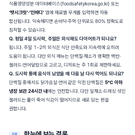
식품영양성분 데이터베이스(
foodsafetykorea.go.kr
) 또는
‘팻시크릿’·’인바디’
앱에 재료별 무게를 입력하면 자동
합산됩니다. 익숙해지면 손바닥·주먹 단위로도 80% 정확도로
짐작할 수 있습니다.
Q. 평일 4일 도시락, 주말은 외식해도 다이어트가 되나요?
됩니다. 주말 1~2끼 외식은 식단 만족도와 지속력에 오히려
도움이 됩니다. 다만 외식 메뉴는 단백질·채소가 명확한 백반·
샐러드·연어덮밥으로 고르고, 디저트는 주 1회로 제한하세요.
Q. 도시락 통에 음식이 남았을 때 다음 날 다시 먹어도 되나요?
단백질 중에서도 닭가슴살·연어 같은 익힌 단백질은
5℃ 이하
냉장 보관 24시간 내
에는 안전합니다. 다만 잎채소·드레싱 섞인
샐러드는 풀이 죽어 식감이 떨어지므로 새로 담는 편을
권합니다.
한눈에 보는 결론