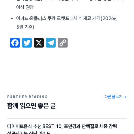
이상 권장
이마트·홈플러스·쿠팡 로켓프레시 식재료 가격(2026년
5월 기준)
F
T
X
T
C
a
w
el
o
c
itt
e
p
e
er
gr
y
b
a
Li
o
m
n
o
k
다른 글 보기 →
FURTHER READING
함께 읽으면 좋은 글
k
다이어트음식 추천 BEST 10, 포만감과 단백질로 체중 감량
성공시키는 식단 가이드