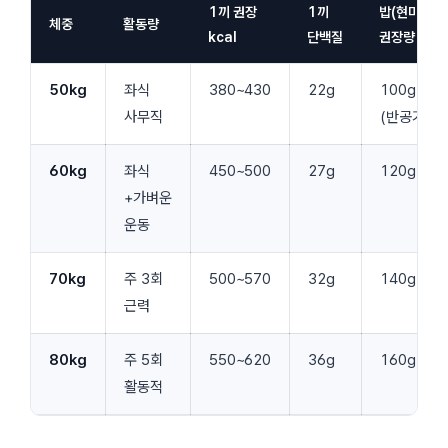
1끼 권장
1끼
밥(현미)
체중
활동량
kcal
단백질
권장량
50kg
좌식
380~430
22g
100g
사무직
(반공기)
60kg
좌식
450~500
27g
120g
+가벼운
운동
70kg
주 3회
500~570
32g
140g
근력
80kg
주 5회
550~620
36g
160g
활동적