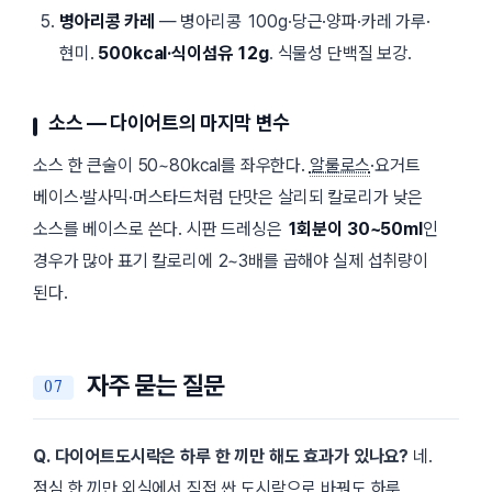
병아리콩 카레
— 병아리콩 100g·당근·양파·카레 가루·
현미.
500kcal·식이섬유 12g
. 식물성 단백질 보강.
소스 — 다이어트의 마지막 변수
소스 한 큰술이 50~80kcal를 좌우한다.
알룰로스
·요거트
베이스·발사믹·머스타드처럼 단맛은 살리되 칼로리가 낮은
소스를 베이스로 쓴다. 시판 드레싱은
1회분이 30~50ml
인
경우가 많아 표기 칼로리에 2~3배를 곱해야 실제 섭취량이
된다.
자주 묻는 질문
Q. 다이어트도시락은 하루 한 끼만 해도 효과가 있나요?
네.
점심 한 끼만 외식에서 직접 싼 도시락으로 바꿔도 하루