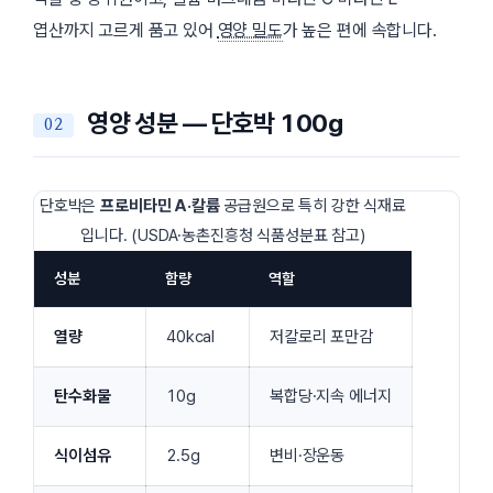
엽산까지 고르게 품고 있어
영양 밀도
가 높은 편에 속합니다.
영양 성분 — 단호박 100g
단호박은
프로비타민 A·칼륨
공급원으로 특히 강한 식재료
입니다. (
USDA·농촌진흥청 식품성분표 참고
)
성분
함량
역할
열량
40kcal
저칼로리 포만감
탄수화물
10g
복합당·지속 에너지
식이섬유
2.5g
변비·장운동