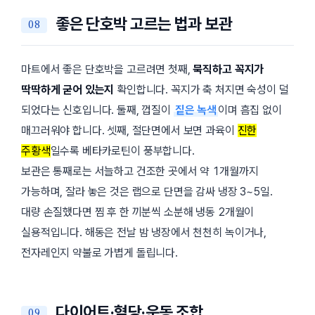
좋은 단호박 고르는 법과 보관
마트에서 좋은 단호박을 고르려면 첫째,
묵직하고 꼭지가
딱딱하게 굳어 있는지
확인합니다. 꼭지가 축 처지면 숙성이 덜
되었다는 신호입니다. 둘째, 껍질이
짙은 녹색
이며 흠집 없이
매끄러워야 합니다. 셋째, 절단면에서 보면 과육이
진한
주황색
일수록 베타카로틴이 풍부합니다.
보관은 통째로는 서늘하고 건조한 곳에서
약 1개월
까지
가능하며, 잘라 놓은 것은 랩으로 단면을 감싸 냉장 3~5일.
대량 손질했다면 찜 후 한 끼분씩 소분해 냉동 2개월이
실용적입니다. 해동은 전날 밤 냉장에서 천천히 녹이거나,
전자레인지 약불로 가볍게 돌립니다.
다이어트·혈당·운동 조합