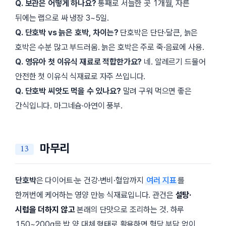
Q. 보관은 어떻게 하나요?
통째로 서늘한 곳 1개월, 자른
뒤에는 랩으로 싸 냉장 3~5일.
Q. 단호박 vs 늙은 호박, 차이는?
단호박은 단단·달큰, 늙은
호박은 수분 많고 부드러움. 늙은 호박은 주로 죽·음료에 사용.
Q. 영유아 첫 이유식 재료로 적합한가요?
네. 알레르기 드물어
안전한 첫 이유식 식재료로 자주 쓰입니다.
Q. 단호박 씨앗도 먹을 수 있나요?
말려 구워 먹으면 좋은
간식입니다. 마그네슘·아연이 풍부.
마무리
단호박
은 다이어트·눈 건강·변비·혈압까지
여러 지표
를
한꺼번에 케어하는 영양 만능 식재료입니다. 관건은
설탕·
시럽을 더하지 않고
본래의 단맛으로 조리하는 것. 하루
150~200g을 밥 양 대체 형태로 활용하면 혈당 부담 없이