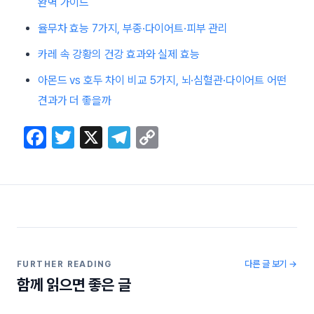
완벽 가이드
율무차 효능 7가지, 부종·다이어트·피부 관리
카레 속 강황의 건강 효과와 실제 효능
아몬드 vs 호두 차이 비교 5가지, 뇌·심혈관·다이어트 어떤
견과가 더 좋을까
F
T
X
T
C
a
w
el
o
c
itt
e
p
e
er
gr
y
b
a
Li
o
m
n
o
k
다른 글 보기 →
FURTHER READING
함께 읽으면 좋은 글
k