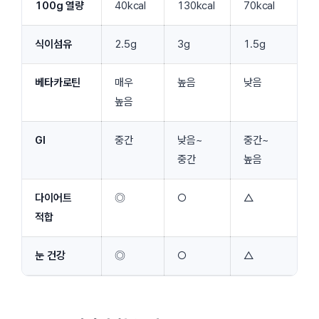
100g 열량
40kcal
130kcal
70kcal
식이섬유
2.5g
3g
1.5g
베타카로틴
매우
높음
낮음
높음
GI
중간
낮음~
중간~
중간
높음
다이어트
◎
○
△
적합
눈 건강
◎
○
△