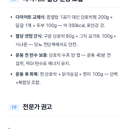
다이어트 교체식
: 흰쌀밥 1공기 대신 단호박찜 200g +
달걀 1개 + 두부 100g — 약 350kcal, 포만감 강.
혈당 안정 간식
: 구운 단호박 80g + 그릭 요거트 100g +
시나몬 — 당뇨 전단계에서도 안전.
운동 전 탄수 보충
: 단호박 수프 반 컵 — 운동 40분 전
섭취, 저GI 탄수로 에너지 유지.
운동 후 회복
: 찐 단호박 + 닭가슴살 + 현미 100g — 단백
+복합당 조합.
전문가 권고