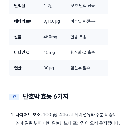
단백질
1.2g
보조 단백 공급
베타카로틴
3,100µg
비타민 A 전구체
칼륨
450mg
혈압·부종
비타민 C
15mg
항산화·철 흡수
엽산
30µg
임산부 필수
단호박 효능 6가지
다이어트 보조.
100g당 40kcal, 식이섬유와 수분 비중이
높아 같은 부피 대비 흰쌀밥보다 포만감이 오래 유지됩니다.