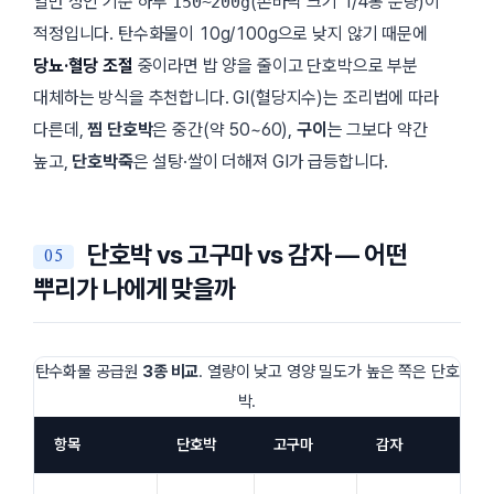
일반 성인 기준 하루
(손바닥 크기 1/4통 분량)이
150~200g
적정입니다. 탄수화물이 10g/100g으로 낮지 않기 때문에
당뇨·혈당 조절
중이라면 밥 양을 줄이고 단호박으로 부분
대체하는 방식을 추천합니다. GI(혈당지수)는 조리법에 따라
다른데,
찜 단호박
은 중간(약 50~60),
구이
는 그보다 약간
높고,
단호박죽
은 설탕·쌀이 더해져 GI가 급등합니다.
단호박 vs 고구마 vs 감자 — 어떤
뿌리가 나에게 맞을까
탄수화물 공급원
3종 비교
. 열량이 낮고 영양 밀도가 높은 쪽은 단호
박.
항목
단호박
고구마
감자