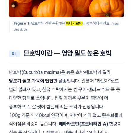
Figure 1.
단호박
의 진한 주황빛은
베타카로틴
이 풍부하다는 신호.
Photo:
Unsplash
단호박이란 — 영양 밀도 높은 호박
단호박(
Cucurbita maxima
)은 늙은 호박·애호박과 달리
당도가 높고 과육이 단단
한 품종입니다. 일본어
카보차
로도
널리 알려져 있고, 한국 식탁에서는 찜·구이·샐러드·수프·죽 등
다양한 형태로 쓰입니다. 껍질 가까운 부분이 영양이 더
풍부하므로, 잘 씻어 껍질째 먹는 조리가 권장됩니다.
100g 기준 약 40kcal 안팎이며, 지방이 거의 없고 탄수화물과
식이섬유 비중이 높습니다.
베타카로틴(프로비타민 A)
함량이
식물 중 상위권이고, 칼륨·마그네슘·비타민 C·비타민 E·