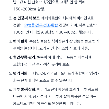
밥 1/3 대신 단호박 1/2컵으로 교체하면 한 끼에
150~200kcal 감량.
눈 건강·시력 보조.
베타카로틴이 체내에서 비타민 A로
전환돼
야맹증·안구 건조·황반
건강에 기여. 하루 단호박
100g이면 비타민 A 권장량의 30~40%를 채웁니다.
변비 완화.
수용성·불용성 식이섬유가 장 연동을 돕고 변의
부피를 늘립니다. 요거트·견과와 조합 시 효과 가중.
혈압·부종 관리.
칼륨이 체내 과잉 나트륨을 배출시켜
고혈압·생리 전 부기·아침 붓기에 보조.
면역 지원.
비타민 C·E와 카로티노이드가 결합해 감염·감기
회복 단계에 식단 요소로 쓸 수 있습니다.
피부 톤·항산화.
베타카로틴의 항산화 효과가 피부 광노화
대응에 기여, 장기 섭취 시 피부가 살짝 따뜻한 톤을 띠는
카로티노디어미아
현상도 안전한 범주입니다.