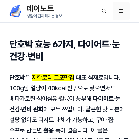
컨
데이노트
메
텐
생활이 편리해지는 정보
츠
뉴
로
건
단호박 효능 6가지, 다이어트·눈
너
건강·변비
뛰
기
단호박
은
저칼로리 고포만감
대표 식재료입니다.
100g당 열량이 40kcal 안팎으로 낮으면서도
베타카로틴·식이섬유·칼륨이 풍부해
다이어트·눈
건강·변비 완화
에 모두 쓰입니다. 달큰한 맛 덕분에
설탕 없이도 디저트 대체가 가능하고, 구이·찜·
수프로 만들면 활용 폭이 넓습니다. 이 글은