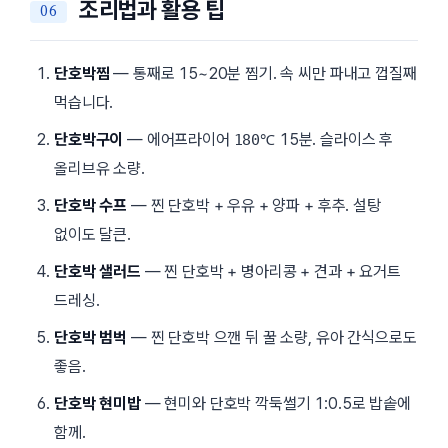
조리법과 활용 팁
단호박찜
— 통째로 15~20분 찜기. 속 씨만 파내고 껍질째
먹습니다.
단호박구이
— 에어프라이어
15분. 슬라이스 후
180℃
올리브유 소량.
단호박 수프
— 찐 단호박 + 우유 + 양파 + 후추. 설탕
없이도 달큰.
단호박 샐러드
— 찐 단호박 + 병아리콩 + 견과 + 요거트
드레싱.
단호박 범벅
— 찐 단호박 으깬 뒤 꿀 소량, 유아 간식으로도
좋음.
단호박 현미밥
— 현미와 단호박 깍둑썰기 1:0.5로 밥솥에
함께.