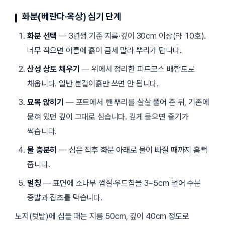
화분(베란다·옥상) 심기 단계
화분 선택
— 3년생 기준 지름·깊이 30cm 이상(약 10호).
너무 작으면 여름에 흙이 금세 말라 뿌리가 탑니다.
산성 상토 채우기
— 위에서 정리한 피트모스 배합토로
채웁니다. 일반 분갈이흙만 쓰면 안 됩니다.
묘목 앉히기
— 포트에서 뺀 뿌리를 살살 풀어 준 뒤, 기존에
묻혀 있던 깊이 그대로 심습니다. 깊게 묻으면 줄기가
썩습니다.
물 충분히
— 심은 직후 화분 아래로 물이 빠질 때까지 흠뻑
줍니다.
멀칭
— 표면에 소나무 껍질·우드칩을 3~5cm 덮어 수분
증발과 잡초를 막습니다.
노지(텃밭)에 심을 때는 지름 50cm, 깊이 40cm 정도로