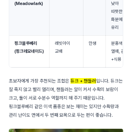
(Meadowlark)
낮아
따뜻한 곳·
화분에
유리
핑크블루베리
래빗아이
만생
분홍색
(핑크레모네이드)
교배
열매, 관상
+식용
초보자에게 가장 추천되는 조합은
듀크 + 챈들러
입니다. 듀크는
잘 죽지 않고 빨리 열리며, 챈들러는 알이 커서 수확의 보람이
크고, 둘이 서로 수분수 역할까지 해 주기 때문입니다.
핑크블루베리
같은 이색 품종은 보는 재미는 있지만 수확량과
관리 난이도 면에서 두 번째 묘목으로 두는 편이 좋습니다.