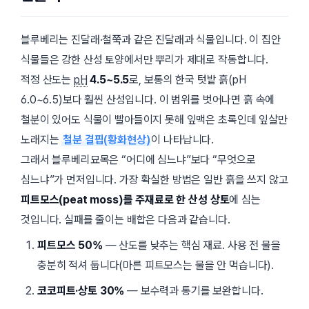
블루베리는 진달래·철쭉과 같은
진달래과
식물입니다. 이 집안
식물들은 강한 산성 토양에서만 뿌리가 제대로 작동합니다.
적정 산도는
pH
4.5~5.5
로, 보통의 한국 텃밭 흙(pH
6.0~6.5)보다 훨씬 산성입니다. 이 범위를 벗어나면 흙 속에
철분이 있어도 식물이 빨아들이지 못해 잎맥은 초록인데 잎살만
노래지는
철분 결핍(황화현상)
이 나타납니다.
그래서 블루베리묘목은 “어디에 심느냐”보다 “무엇으로
심느냐”가 먼저입니다. 가장 확실한 방법은 일반 흙을 쓰지 않고
피트모스(peat moss)를 주재료로 한 산성 상토
에 심는
것입니다. 실패를 줄이는 배합은 다음과 같습니다.
피트모스 50%
— 산도를 낮추는 핵심 재료. 사용 전 물을
충분히 적셔 둡니다(마른 피트모스는 물을 안 먹습니다).
코코피트·상토 30%
— 보수력과 통기를 보완합니다.