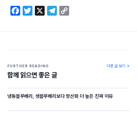
F
T
X
T
C
a
w
el
o
c
itt
e
p
e
er
gr
y
b
a
Li
o
m
n
o
k
다른 글 보기 →
FURTHER READING
함께 읽으면 좋은 글
k
냉동블루베리, 생블루베리보다 항산화 더 높은 진짜 이유
블루베리 스무디 레시피, 묽지도 텁텁하지도 않은 황금 비율