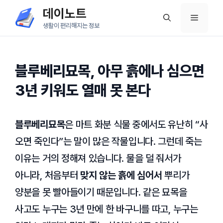
컨
데이노트
메
텐
생활이 편리해지는 정보
츠
뉴
로
건
블루베리묘목, 아무 흙에나 심으면
너
3년 키워도 열매 못 본다
뛰
기
블루베리묘목
은 마트 화분 식물 중에서도 유난히 “사
오면 죽인다”는 말이 많은 작물입니다. 그런데 죽는
이유는 거의 정해져 있습니다. 물을 덜 줘서가
아니라, 처음부터
맞지 않는 흙에 심어서
뿌리가
양분을 못 빨아들이기 때문입니다. 같은 묘목을
사고도 누구는 3년 만에 한 바구니를 따고, 누구는