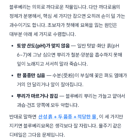
블루베리는 의외로 까다로운 작물입니다. 다만 까다로움의
정체가 분명해서, 핵심 세 가지만 잡으면 오히려 손이 덜 가는
과수이기도 합니다. 초보자가 첫해에 묘목을 잃는 원인은
대부분 아래 세 가지로 수렴합니다.
토양 산도(pH)가 맞지 않음
— 일반 텃밭·화단 흙(pH
6~7)에 그냥 심으면 뿌리가 철분·양분을 흡수하지 못해
잎이 노래지고 서서히 말라 죽습니다.
한 품종만 심음
— 수분(受粉)이 부실해 꽃은 펴도 열매가
거의 안 달리거나 알이 잘아집니다.
뿌리가 마르거나 잠김
— 블루베리 뿌리는 가늘고 얕아서
과습·건조 양쪽에 모두 약합니다.
반대로 말하면
산성 흙 + 두 품종 + 적당한 물
, 이 세 가지만
지키면 블루베리묘목은 생각보다 잘 자랍니다. 물주기 같은
디테일은 그다음 문제입니다.