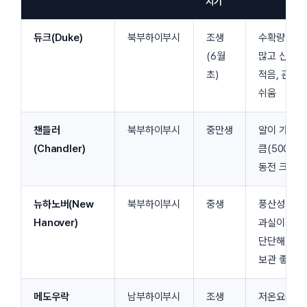
시기
듀크(Duke)
북부하이부시
조생
수확량
(6월
많고 신맛
초)
적음, 관리
쉬움
챈들러
북부하이부시
중만생
알이 가장
(Chandler)
큼(500원
동전 크기)
뉴하노버(New
북부하이부시
중생
풍산성·
Hanover)
과실이
단단해
보관 좋음
메도우락
남부하이부시
조생
저온요구도