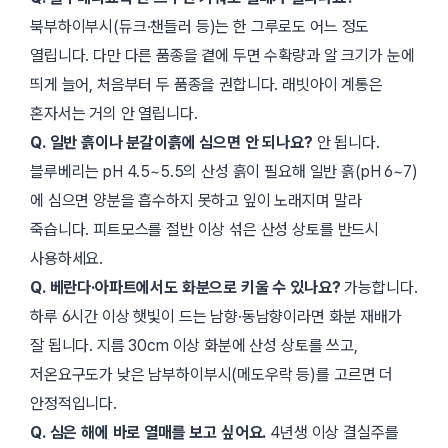
북부하이부시(듀크·챈들러 등)는 한 그루로도 어느 정도
열립니다. 다만 다른 품종을 곁에 두면 수확량과 알 크기가 눈에
띄게 늘어, 처음부터 두 품종을 권합니다. 래빗아이 계통은
혼자서는 거의 안 열립니다.
Q. 일반 흙이나 분갈이흙에 심으면 안 되나요?
안 됩니다.
블루베리는 pH 4.5~5.5의 산성 흙이 필요해 일반 흙(pH 6~7)
에 심으면 양분을 흡수하지 못하고 잎이 노래지며 말라
죽습니다. 피트모스를 절반 이상 섞은 산성 상토를 반드시
사용하세요.
Q. 베란다·아파트에서도 화분으로 키울 수 있나요?
가능합니다.
하루 6시간 이상 햇빛이 드는 남향·동남향이라면 화분 재배가
잘 됩니다. 지름 30cm 이상 화분에 산성 상토를 쓰고,
저온요구도가 낮은 남부하이부시(메도우락 등)를 고르면 더
안정적입니다.
Q. 심은 해에 바로 열매를 보고 싶어요.
4년생 이상 결실주를