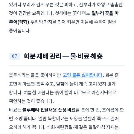
있거나 뿌리가 검게 무른 것은 피하고, 잔뿌리가 하얗고 촘촘한
것이 건강한 묘목입니다. 첫해에는 꽃이 펴도
일부러 꽃을 따
주어(적화)
뿌리와 가지를 먼저 키우면 이듬해 수확이 훨씬
좋아집니다.
화분 재배 관리 — 물·비료·해충
블루베리는 물을 좋아하지만
고인 물은 싫어합니다
. 화분 흙
표면이 마르면 흠뻑 주고, 받침에 물이 계속 고여 있지 않게
합니다. 여름철 베란다는 흙이 빨리 마르므로 아침저녁으로
확인하는 것이 좋습니다.
비료는
블루베리·진달래용 산성 비료
를 봄에 한 번, 초여름에 한
번 소량 줍니다. 일반 복합비료는 토양을 알칼리 쪽으로 밀어
오히려 해가 됩니다. 석회·계란껍질·재 같은 알칼리성 자재는