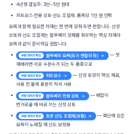
4년생·결실주: 3만~5만 원대
피트모스·전용 상토·산도 조절제: 품목당 1만 원 안팎
묘목과 함께 필요한 자재는 한 번에 갖춰 두면 편합니다. 산성
상토와 산도 조절제는 블루베리 성패를 좌우하는 핵심 자재라
묘목과 같이 준비하길 권합니다.
— 첫
블루베리 묘목(듀크·챈들러 등)
재배라면 서로 수분수가 되는 두 품종으로
— 산성 토양의 핵심 재료,
피트모스
사용 전 물에 충분히 적셔 사용
— 배합이
블루베리 전용 상토
번거로울 때 바로 쓰는 산성 상토
— 화단에 심은
토양 산도 조절제(유황)
묘목이 노래질 때 산도 보정용