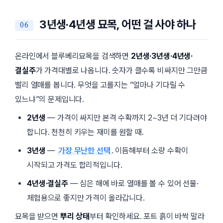
3년생·4년생 묘목, 어떤 걸 사야 하나
온라인에서 블루베리묘목을 검색하면
2년생·3년생·4년생·
결실주
가 가격대별로 나옵니다. 숫자가 클수록 비싸지만 그만큼
빨리 열매를 봅니다. 무엇을 고를지는 “얼마나 기다릴 수
있느냐”의 문제입니다.
2년생
— 가격이 싸지만 본격 수확까지 2~3년 더 기다려야
합니다. 천천히 키우는 재미를 원할 때.
3년생
—
가장 무난한 선택
. 이듬해부터 소량 수확이
시작되고 가격도 합리적입니다.
4년생·결실주
— 심은 해에 바로 열매를 볼 수 있어 선물·
체험용으로 좋지만 가격이 올라갑니다.
묘목을 받으면
뿌리 상태
부터 확인하세요. 포트 흙이 바싹 말라