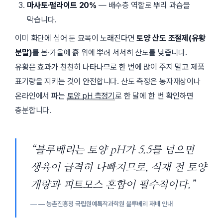
마사토·펄라이트 20%
— 배수층 역할로 뿌리 과습을
막습니다.
이미 화단에 심어 둔 묘목이 노래진다면
토양 산도 조절제(유황
분말)
를 봄·가을에 흙 위에 뿌려 서서히 산도를 낮춥니다.
유황은 효과가 천천히 나타나므로 한 번에 많이 주지 말고 제품
표기량을 지키는 것이 안전합니다. 산도 측정은 농자재상이나
온라인에서 파는
토양 pH 측정기
로 한 달에 한 번 확인하면
충분합니다.
“블루베리는 토양 pH가 5.5를 넘으면
생육이 급격히 나빠지므로, 식재 전 토양
개량과 피트모스 혼합이 필수적이다.”
— 농촌진흥청
국립원예특작과학원
블루베리 재배 안내