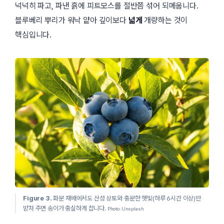
넉넉히 파고, 파낸 흙에 피트모스를 절반쯤 섞어 되메웁니다.
블루베리 뿌리가 워낙 얕아 깊이보다
넓게
개량하는 것이
핵심입니다.
Figure 3.
화분 재배에서도 산성 상토와 충분한 햇빛(하루 6시간 이상)만
받쳐 주면 송이가 충실하게 찹니다.
Photo: Unsplash