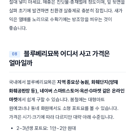
절대 넣지 마세요. 해충은 진딧물·총채벌레 정도이며, 잎 뒷면을
살펴 초기에 발견하면 친환경 살충제로 충분히 잡힙니다. 새가
익은 열매를 노리므로 수확기에는 방조망을 씌우는 것이
좋습니다.
블루베리묘목 어디서 사고 가격은
얼마일까
국내에서 블루베리묘목은
지역 종묘상·농원, 화훼단지(양재
화훼공판장 등), 네이버 스마트스토어·옥션·G마켓 같은 온라인
마켓
에서 쉽게 구할 수 있습니다. 봄철에는 대형마트
원예코너나 동네 화원에서도 소형 포트묘를 볼 수 있습니다.
가격은 시기·크기에 따라 다르지만 대략 아래 수준입니다.
2~3년생 포트묘: 1만~2만 원대