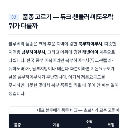
품종 고르기 — 듀크·챈들러·메도우락
뭐가 다를까
블루베리 품종은 크게 추운 지역에 강한
북부하이부시
, 따뜻한
지역용
남부하이부시
, 그리고 더위에 강한
래빗아이
계통으로
나뉩니다. 한국 중부 이북이라면 북부하이부시(듀크·챈들러·
뉴하노버)가, 남부지방이나 베란다 화분이라면 저온요구도가
낮은 남부하이부시가 무난합니다. 여기서
저온요구도
를
무시하면 따뜻한 곳에서 북부 품종을 키울 때 꽃이 안 피는 일이
생깁니다.
대표 블루베리 품종 비교 — 초보자가 묘목 고를 때 기
수확
품종
계통
특징