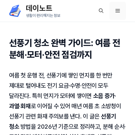
컨
데이노트
메
텐
생활이 편리해지는 정보
츠
뉴
로
건
선풍기 청소 완벽 가이드: 여름 전
너
분해·모터·안전 점검까지
뛰
기
여름 첫 운행 전, 선풍기에 쌓인 먼지를 한 번만
제대로 털어내도 전기 요금·수명·안전이 모두
달라진다. 특히 먼지가 모터에 쌓이면
소음 증가·
과열·화재
로 이어질 수 있어 매년 여름 초 소방청이
선풍기 관련 화재 주의보를 낸다. 이 글은
선풍기
청소
방법을 2026년 기준으로 정리하고, 분해 순서·