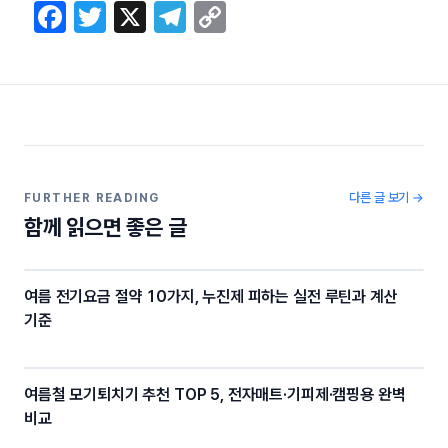
F
T
X
T
C
a
w
el
o
c
itt
e
p
e
er
gr
y
b
a
Li
o
m
n
o
k
다른 글 보기 →
FURTHER READING
함께 읽으면 좋은 글
k
여름 전기요금 절약 10가지, 누진제 피하는 실전 루틴과 계산
기준
여름철 모기퇴치기 추천 TOP 5, 전자매트·기피제·캠핑용 완벽
비교