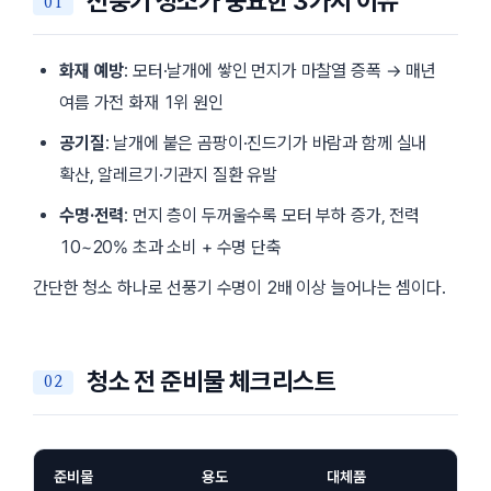
선풍기 청소가 중요한 3가지 이유
화재 예방
: 모터·날개에 쌓인 먼지가 마찰열 증폭 → 매년
여름 가전 화재 1위 원인
공기질
: 날개에 붙은 곰팡이·진드기가 바람과 함께 실내
확산, 알레르기·기관지 질환 유발
수명·전력
: 먼지 층이 두꺼울수록 모터 부하 증가, 전력
10~20% 초과 소비 + 수명 단축
간단한 청소 하나로 선풍기 수명이 2배 이상 늘어나는 셈이다.
청소 전 준비물 체크리스트
준비물
용도
대체품