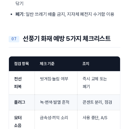
닦기
폐기
: 일반 쓰레기 배출 금지, 지자체 폐전지 수거함 이용
선풍기 화재 예방 5가지 체크리스트
점검 항목
체크 기준
조치
전선
벗겨짐·눌림 여부
즉시 교체 또는
피복
폐기
플러그
녹·변색·발열 흔적
콘센트 분리, 점검
모터
금속성·끼익 소리
사용 중단, A/S
소음