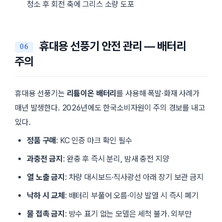
청소 후 회전 축에 그리스 소량 도포
휴대용 선풍기 안전 관리 — 배터리
주의
휴대용 선풍기는
리튬이온 배터리
를 사용해 폭발·화재 사례가
매년 발생한다. 2026년에도 한국소비자원이 주의 경보를 내고
있다.
정품 구매
: KC 인증 마크 확인 필수
과충전 금지
: 완충 후 즉시 분리, 밤새 충전 지양
열 노출 금지
: 차량 대시보드·직사광선 아래 장기 보관 금지
낙하 시 교체
: 배터리 부풀어 오름·이상 발열 시 즉시 폐기
물 접촉 금지
: 방수 표기 없는 모델은 세척 불가. 외부만