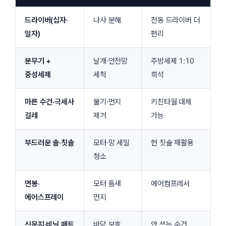
드라이버(십자·
나사 분해
전동 드라이버 더
일자)
편리
분무기 +
날개·안전망
주방세제 1:10
중성세제
세척
희석
마른 수건·극세사
물기·먼지
키친타월 대체
걸레
제거
가능
부드러운 솔·칫솔
모터·망 세밀
헌 칫솔 재활용
청소
면봉·
모터 틈새
에어컴프레서
에어스프레이
먼지
신문지·비닐 매트
바닥 보호
안 쓰는 수건