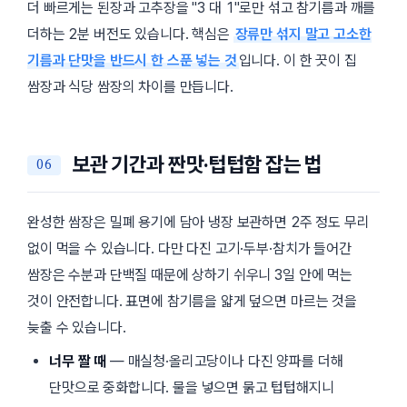
더 빠르게는 된장과 고추장을
3 대 1
로만 섞고 참기름과 깨를
더하는 2분 버전도 있습니다. 핵심은
장류만 섞지 말고 고소한
기름과 단맛을 반드시 한 스푼 넣는 것
입니다. 이 한 끗이 집
쌈장과 식당 쌈장의 차이를 만듭니다.
보관 기간과 짠맛·텁텁함 잡는 법
완성한 쌈장은 밀폐 용기에 담아 냉장 보관하면
2주
정도 무리
없이 먹을 수 있습니다. 다만 다진 고기·두부·참치가 들어간
쌈장은 수분과 단백질 때문에 상하기 쉬우니
3일
안에 먹는
것이 안전합니다. 표면에 참기름을 얇게 덮으면 마르는 것을
늦출 수 있습니다.
너무 짤 때
— 매실청·올리고당이나 다진 양파를 더해
단맛으로 중화합니다. 물을 넣으면 묽고 텁텁해지니