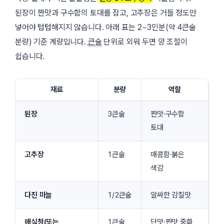
된장이 짠맛과 구수함의 토대를 잡고, 고추장은 거들 정도만
넣어야 텁텁해지지 않습니다. 아래 표는 2~3인분(약 4큰술
분량) 기준 계량입니다.
큰술
단위로 외워 두면 양 조절이
쉽습니다.
재료
분량
역할
된장
3큰술
짠맛·구수함
토대
고추장
1큰술
매콤함·붉은
색감
다진 마늘
1/2큰술
알싸한 감칠맛
매실청(또는
1큰술
단맛·짠맛 중화