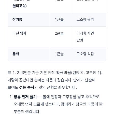
올리고당)
참기름
1큰술
고소함·윤기
다진 양파
2큰술
아삭함·자연
단맛
통깨
1큰술
고소함·식감
표 1. 2~3인분 기준 기본 쌈장 황금 비율(된장 3 : 고추장 1).
계량이 끝났다면 순서는 다음과 같습니다. 단계가 단순해
보여도
섞는 순서
가 맛의 균형을 좌우합니다.
장류 먼저 풀기
— 볼에 된장과 고추장을 넣고 주걱으로
으깨듯 먼저 고르게 섞습니다. 덩어리가 남으면 나중에 짠
부분이 생깁니다.