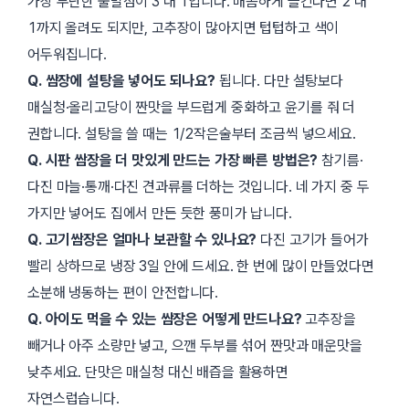
가장 무난한 출발점이 3 대 1입니다. 매콤하게 즐긴다면 2 대
1까지 올려도 되지만, 고추장이 많아지면 텁텁하고 색이
어두워집니다.
Q. 쌈장에 설탕을 넣어도 되나요?
됩니다. 다만 설탕보다
매실청·올리고당이 짠맛을 부드럽게 중화하고 윤기를 줘 더
권합니다. 설탕을 쓸 때는 1/2작은술부터 조금씩 넣으세요.
Q. 시판 쌈장을 더 맛있게 만드는 가장 빠른 방법은?
참기름·
다진 마늘·통깨·다진 견과류를 더하는 것입니다. 네 가지 중 두
가지만 넣어도 집에서 만든 듯한 풍미가 납니다.
Q. 고기쌈장은 얼마나 보관할 수 있나요?
다진 고기가 들어가
빨리 상하므로 냉장 3일 안에 드세요. 한 번에 많이 만들었다면
소분해 냉동하는 편이 안전합니다.
Q. 아이도 먹을 수 있는 쌈장은 어떻게 만드나요?
고추장을
빼거나 아주 소량만 넣고, 으깬 두부를 섞어 짠맛과 매운맛을
낮추세요. 단맛은 매실청 대신 배즙을 활용하면
자연스럽습니다.