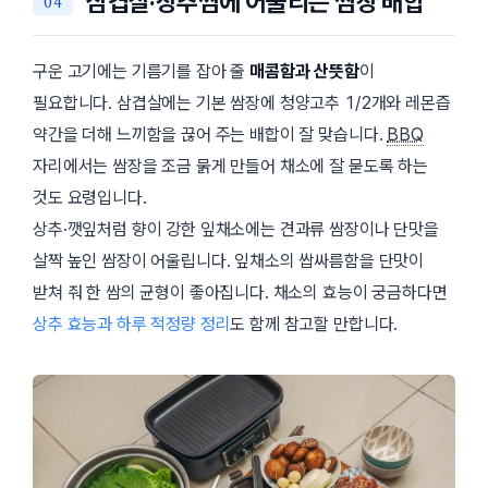
삼겹살·상추쌈에 어울리는 쌈장 배합
구운 고기에는 기름기를 잡아 줄
매콤함과 산뜻함
이
필요합니다. 삼겹살에는 기본 쌈장에 청양고추 1/2개와 레몬즙
약간을 더해 느끼함을 끊어 주는 배합이 잘 맞습니다.
BBQ
자리에서는 쌈장을 조금 묽게 만들어 채소에 잘 묻도록 하는
것도 요령입니다.
상추·깻잎처럼 향이 강한 잎채소에는 견과류 쌈장이나 단맛을
살짝 높인 쌈장이 어울립니다. 잎채소의 쌉싸름함을 단맛이
받쳐 줘 한 쌈의 균형이 좋아집니다. 채소의 효능이 궁금하다면
상추 효능과 하루 적정량 정리
도 함께 참고할 만합니다.