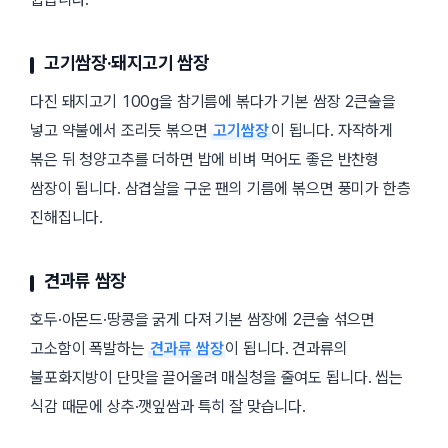
고기쌈장·돼지고기 쌈장
다진 돼지고기 100g을 참기름에 볶다가 기본 쌈장 2큰술을
넣고 약불에서 조리듯 볶으면
고기쌈장
이 됩니다. 자작하게
볶은 뒤 청양고추를 더하면 밥에 비벼 먹어도 좋은 반찬형
쌈장이 됩니다. 삼겹살을 구운 팬의 기름에 볶으면 풍미가 한층
진해집니다.
견과류 쌈장
호두·아몬드·땅콩을 굵게 다져 기본 쌈장에 2큰술 섞으면
고소함이 폭발하는
견과류 쌈장
이 됩니다. 견과류의
불포화지방이 단맛을 끌어올려 매실청을 줄여도 됩니다. 씹는
식감 때문에 상추·깻잎쌈과 특히 잘 맞습니다.