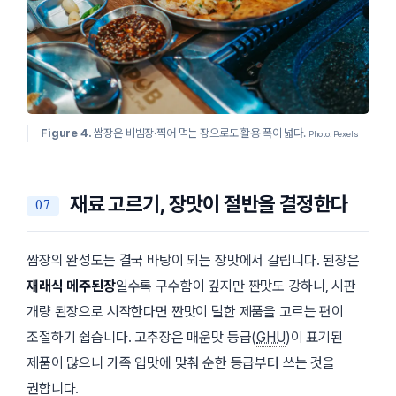
Figure 4.
쌈장은 비빔장·찍어 먹는 장으로도 활용 폭이 넓다.
Photo: Pexels
재료 고르기, 장맛이 절반을 결정한다
쌈장의 완성도는 결국 바탕이 되는 장맛에서 갈립니다. 된장은
재래식 메주된장
일수록 구수함이 깊지만 짠맛도 강하니, 시판
개량 된장으로 시작한다면 짠맛이 덜한 제품을 고르는 편이
조절하기 쉽습니다. 고추장은 매운맛 등급(
GHU
)이 표기된
제품이 많으니 가족 입맛에 맞춰 순한 등급부터 쓰는 것을
권합니다.