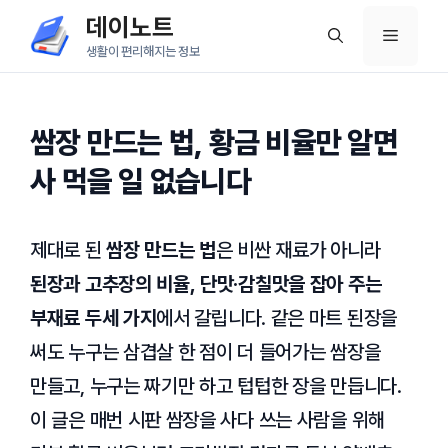
컨
데이노트
메
텐
생활이 편리해지는 정보
츠
뉴
로
건
쌈장 만드는 법, 황금 비율만 알면
너
사 먹을 일 없습니다
뛰
기
제대로 된
쌈장 만드는 법
은 비싼 재료가 아니라
된장과 고추장의 비율, 단맛·감칠맛을 잡아 주는
부재료 두세 가지
에서 갈립니다. 같은 마트 된장을
써도 누구는 삼겹살 한 점이 더 들어가는 쌈장을
만들고, 누구는 짜기만 하고 텁텁한 장을 만듭니다.
이 글은 매번 시판 쌈장을 사다 쓰는 사람을 위해