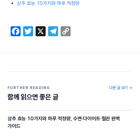
상추 효능 10가지와 하루 적정량
F
T
X
T
C
a
w
el
o
c
itt
e
p
e
er
gr
y
b
a
Li
o
m
n
o
k
다른 글 보기 →
FURTHER READING
함께 읽으면 좋은 글
k
상추 효능 10가지와 하루 적정량, 수면·다이어트·혈관 완벽
가이드