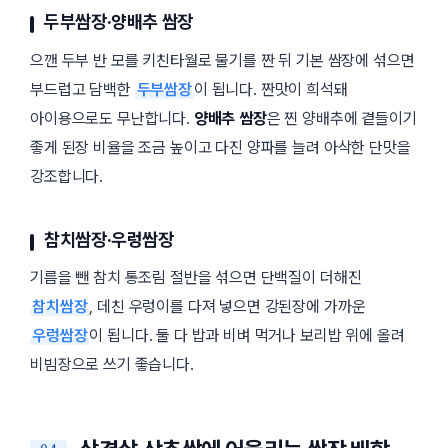
두부쌈장·양배추 쌈장
으깬 두부 반 모를 키친타월로 물기를 짠 뒤 기본 쌈장에 섞으면
부드럽고 담백한
두부쌈장
이 됩니다. 짠맛이 희석돼
아이용으로도 무난합니다.
양배추 쌈장
은 찐 양배추에 곁들이기
좋게 된장 비율을 조금 높이고 다진 양파를 늘려 아삭한 단맛을
강조합니다.
참치쌈장·우렁쌈장
기름을 뺀 참치 통조림 절반을 섞으면 단백질이 더해진
참치쌈장
, 데친 우렁이를 다져 넣으면 강된장에 가까운
우렁쌈장
이 됩니다. 둘 다 밥과 비벼 먹거나 보리밥 위에 올려
비빔장으로 쓰기 좋습니다.