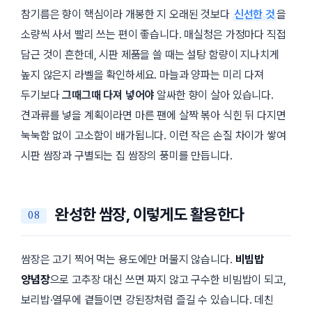
참기름은 향이 핵심이라 개봉한 지 오래된 것보다
신선한 것
을
소량씩 사서 빨리 쓰는 편이 좋습니다. 매실청은 가정마다 직접
담근 것이 흔한데, 시판 제품을 쓸 때는 설탕 함량이 지나치게
높지 않은지 라벨을 확인하세요. 마늘과 양파는 미리 다져
두기보다
그때그때 다져 넣어야
알싸한 향이 살아 있습니다.
견과류를 넣을 계획이라면 마른 팬에 살짝 볶아 식힌 뒤 다지면
눅눅함 없이 고소함이 배가됩니다. 이런 작은 손질 차이가 쌓여
시판 쌈장과 구별되는 집 쌈장의 풍미를 만듭니다.
완성한 쌈장, 이렇게도 활용한다
쌈장은 고기 찍어 먹는 용도에만 머물지 않습니다.
비빔밥
양념장
으로 고추장 대신 쓰면 짜지 않고 구수한 비빔밥이 되고,
보리밥·열무에 곁들이면 강된장처럼 즐길 수 있습니다. 데친