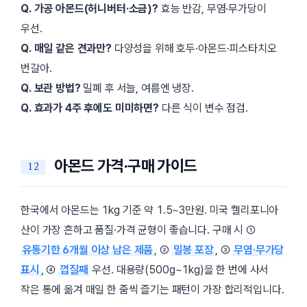
Q. 가공 아몬드(허니버터·소금)?
효능 반감, 무염·무가당이
우선.
Q. 매일 같은 견과만?
다양성을 위해 호두·아몬드·피스타치오
번갈아.
Q. 보관 방법?
밀폐 후 서늘, 여름엔 냉장.
Q. 효과가 4주 후에도 미미하면?
다른 식이 변수 점검.
아몬드 가격·구매 가이드
한국에서 아몬드는 1kg 기준 약 1.5~3만원. 미국 캘리포니아
산이 가장 흔하고 품질·가격 균형이 좋습니다. 구매 시 ①
유통기한 6개월 이상 남은 제품
, ②
밀봉 포장
, ③
무염·무가당
표시
, ④
껍질째
우선. 대용량(500g~1kg)을 한 번에 사서
작은 통에 옮겨 매일 한 줌씩 즐기는 패턴이 가장 합리적입니다.