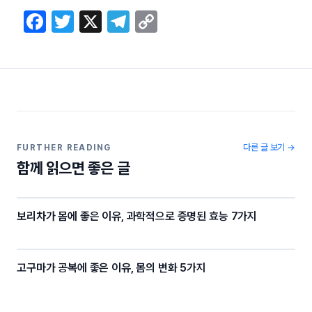
F
T
X
T
C
a
w
el
o
c
itt
e
p
e
er
gr
y
b
a
Li
o
m
n
o
k
다른 글 보기 →
FURTHER READING
함께 읽으면 좋은 글
k
보리차가 몸에 좋은 이유, 과학적으로 증명된 효능 7가지
고구마가 공복에 좋은 이유, 몸의 변화 5가지