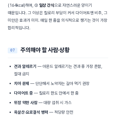
(164kcal)하며, ③
일상 간식
으로 자연스러운 양이기
때문입니다. 그 이상은 칼로리 부담이 커서 다이어트엔 비추, 그
미만은 효과가 미미. 매일 한 줌을 의식적으로 챙기는 것이 가장
합리적입니다.
주의해야 할 사람·상황
견과 알레르기
— 아몬드 알레르기는 견과 중 가장 흔함,
절대 금지
치아 문제
— 단단해서 노약자는 갈아 먹기 권장
다이어트 중
— 칼로리 한도 안에서 한 줌
위장 약한 사람
— 대량 섭취 시 가스
옥살산·요로결석 병력
— 적당량 안전