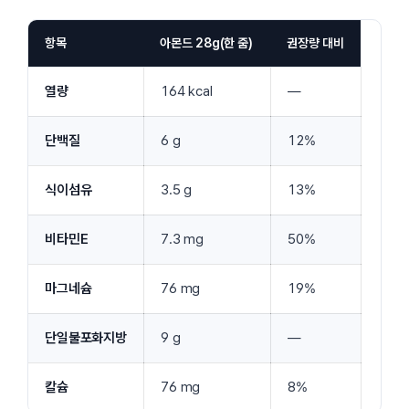
항목
아몬드 28g(한 줌)
권장량 대비
열량
164 kcal
—
단백질
6 g
12%
식이섬유
3.5 g
13%
비타민E
7.3 mg
50%
마그네슘
76 mg
19%
단일불포화지방
9 g
—
칼슘
76 mg
8%