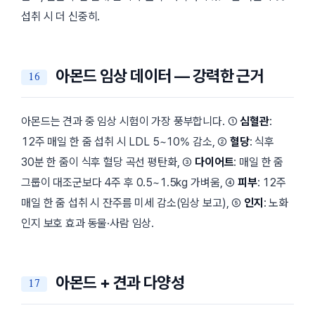
섭취 시 더 신중히.
아몬드 임상 데이터 — 강력한 근거
아몬드는 견과 중 임상 시험이 가장 풍부합니다. ①
심혈관
:
12주 매일 한 줌 섭취 시 LDL 5~10% 감소, ②
혈당
: 식후
30분 한 줌이 식후 혈당 곡선 평탄화, ③
다이어트
: 매일 한 줌
그룹이 대조군보다 4주 후 0.5~1.5kg 가벼움, ④
피부
: 12주
매일 한 줌 섭취 시 잔주름 미세 감소(임상 보고), ⑤
인지
: 노화
인지 보호 효과 동물·사람 임상.
아몬드 + 견과 다양성