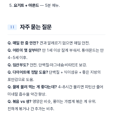
요거트 + 아몬드
— 5분 메뉴.
자주 묻는 질문
Q. 매일 한 줌 안전?
견과 알레르기 없으면 매일 안전.
Q. 어린이 몇 살부터?
만 1세 이상 잘게 부숴서. 통아몬드는 만
4~5세 이후.
Q. 임산부도?
안전. 단백질·마그네슘·비타민E 보강.
Q. 다이어트에 정말 도움?
단백질 + 식이섬유 + 좋은 지방의
포만감으로 도움.
Q. 물에 불려 먹는 게 좋다는데?
4~8시간 불리면 피틴산 줄어
미네랄 흡수율 약간 향상.
Q. 볶음 vs 생?
영양은 비슷, 풍미는 가볍게 볶은 게 우위.
진하게 볶거나 간 추가는 비추.