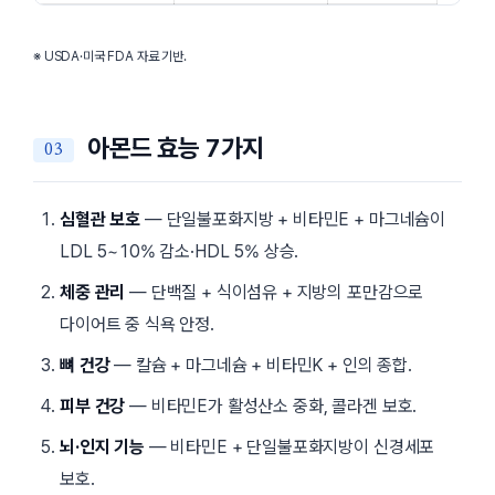
※ USDA·미국 FDA 자료 기반.
아몬드 효능 7가지
심혈관 보호
— 단일불포화지방 + 비타민E + 마그네슘이
LDL 5~10% 감소·HDL 5% 상승.
체중 관리
— 단백질 + 식이섬유 + 지방의 포만감으로
다이어트 중 식욕 안정.
뼈 건강
— 칼슘 + 마그네슘 + 비타민K + 인의 종합.
피부 건강
— 비타민E가 활성산소 중화, 콜라겐 보호.
뇌·인지 기능
— 비타민E + 단일불포화지방이 신경세포
보호.