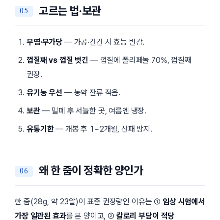
고르는 법·보관
무염·무가당
— 가공·간간 시 효능 반감.
껍질째 vs 껍질 벗긴
— 껍질에 폴리페놀 70%, 껍질째
권장.
유기농 우선
— 농약 잔류 적음.
보관
— 밀폐 후 서늘한 곳, 여름엔 냉장.
유통기한
— 개봉 후 1~2개월, 산패 방지.
왜 한 줌이 정확한 양인가
한 줌(28g, 약 23알)이 표준 권장량인 이유는 ①
임상 시험에서
가장 일관된 효과
를 본 양이고, ②
칼로리 부담이 적당