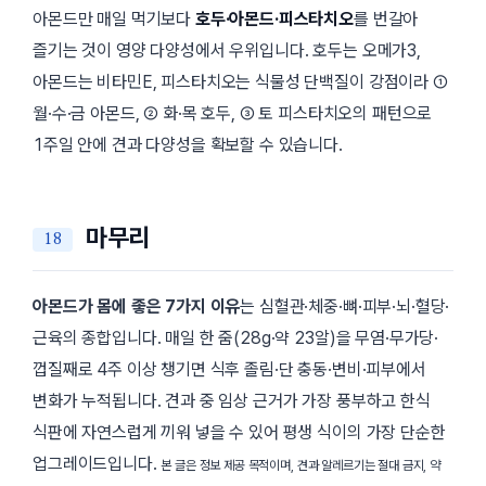
아몬드만 매일 먹기보다
호두·아몬드·피스타치오
를 번갈아
즐기는 것이 영양 다양성에서 우위입니다. 호두는 오메가3,
아몬드는 비타민E, 피스타치오는 식물성 단백질이 강점이라 ①
월·수·금 아몬드, ② 화·목 호두, ③ 토 피스타치오의 패턴으로
1주일 안에 견과 다양성을 확보할 수 있습니다.
마무리
아몬드가 몸에 좋은 7가지 이유
는 심혈관·체중·뼈·피부·뇌·혈당·
근육의 종합입니다. 매일 한 줌(28g·약 23알)을 무염·무가당·
껍질째로 4주 이상 챙기면 식후 졸림·단 충동·변비·피부에서
변화가 누적됩니다. 견과 중 임상 근거가 가장 풍부하고 한식
식판에 자연스럽게 끼워 넣을 수 있어 평생 식이의 가장 단순한
업그레이드입니다.
본 글은 정보 제공 목적이며, 견과 알레르기는 절대 금지, 약