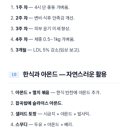
1주 차
— 4시 단 충동 가벼움.
2주 차
— 변비·식후 만족감 개선.
3주 차
— 피부 윤기 미세 향상.
4주 차
— 체중 0.5~1kg 가벼움.
3개월
— LDL 5% 감소(임상 보고).
한식과 아몬드 — 자연스러운 활용
아몬드 + 멸치 볶음
— 한식 반찬에 아몬드 추가.
잡곡밥에 슬라이스 아몬드
.
샐러드 토핑
— 시금치 + 아몬드 + 발사믹.
스무디
— 두유 + 아몬드 + 베리.