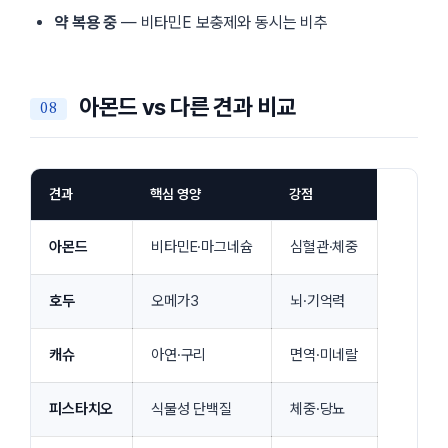
약 복용 중
— 비타민E 보충제와 동시는 비추
아몬드 vs 다른 견과 비교
견과
핵심 영양
강점
아몬드
비타민E·마그네슘
심혈관·체중
호두
오메가3
뇌·기억력
캐슈
아연·구리
면역·미네랄
피스타치오
식물성 단백질
체중·당뇨