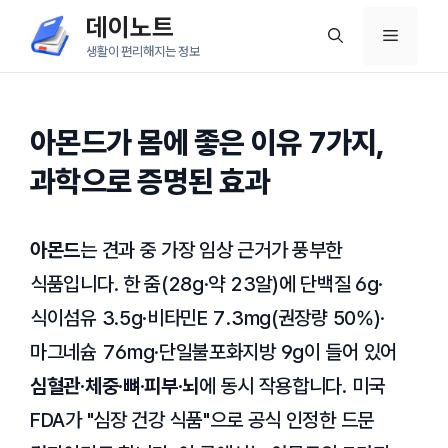
컨
데이노트
메
텐
생활이 편리해지는 정보
츠
뉴
로
건
아몬드가 몸에 좋은 이유 7가지,
너
과학으로 증명된 효과
뛰
기
아몬드
는 견과 중 가장 임상 근거가 풍부한
식품입니다. 한 줌(28g·약 23알)에 단백질 6g·
식이섬유 3.5g·비타민E 7.3mg(권장량 50%)·
마그네슘 76mg·단일불포화지방 9g이 들어 있어
심혈관·체중·뼈·피부·뇌
에 동시 작용합니다. 미국
FDA가
심장 건강 식품
으로 공식 인정한 드문