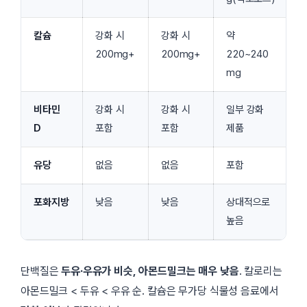
칼슘
강화 시
강화 시
약
200mg+
200mg+
220~240
mg
비타민
강화 시
강화 시
일부 강화
D
포함
포함
제품
유당
없음
없음
포함
포화지방
낮음
낮음
상대적으로
높음
단백질은
두유·우유가 비슷, 아몬드밀크는 매우 낮음
. 칼로리는
아몬드밀크 < 두유 < 우유 순. 칼슘은 무가당 식물성 음료에서