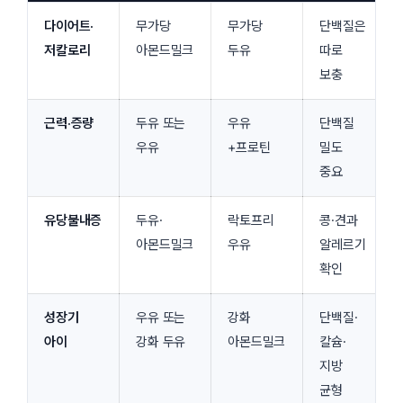
다이어트·
무가당
무가당
단백질은
저칼로리
아몬드밀크
두유
따로
보충
근력·증량
두유 또는
우유
단백질
우유
+프로틴
밀도
중요
유당불내증
두유·
락토프리
콩·견과
아몬드밀크
우유
알레르기
확인
성장기
우유 또는
강화
단백질·
아이
강화 두유
아몬드밀크
칼슘·
지방
균형