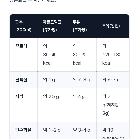
성분표를 꼭 확인하세요.
항목
아몬드밀크
두유
우유(일반)
(200ml)
(무가당)
(무가당)
칼로리
약
약
약
30~40
80~90
120~130
kcal
kcal
kcal
단백질
약 1 g
약 7~8 g
약 6~7 g
지방
약 2.5 g
약 4 g
약 7
g(저지방
3g)
탄수화물
약 1~2 g
약 3~4 g
약 10
g(락토오스)