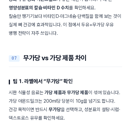
영양성분표의 칼슘·비타민 D 수치
를 확인하세요.
칼슘만 챙기기보다 비타민D·마그네슘·단백질을 함께 보는 것이
실제 뼈 건강에 효과적입니다. 이 점에서 두유+무가당 우유
병행 전략이 자주 쓰입니다.
무가당 vs 가당 제품 차이
팁 1. 라벨에서 “무가당” 확인
시판 식물성 음료는
가당 제품과 무가당 제품
이 섞여 있습니다.
가당 아몬드밀크는 200ml당 당분이 10g을 넘기도 합니다.
건강 목적이면 반드시
무가당
을 선택하고, 성분표의 설탕·시럽·
덱스트로스 유무를 확인하세요.