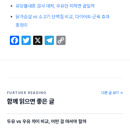
유당불내증 검사 대처, 우유만 피하면 끝일까
닭가슴살 vs 소고기 단백질 비교, 다이어트·근육 효과
총정리
F
T
X
T
C
a
w
el
o
c
itt
e
p
e
er
gr
y
b
a
Li
o
m
n
o
k
다른 글 보기 →
FURTHER READING
함께 읽으면 좋은 글
k
두유 vs 우유 차이 비교, 어떤 걸 마셔야 할까