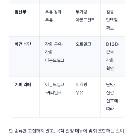
임산부
우유·강화
무가당
칼슘·
두유
아몬드밀크
단백질
확보
비건 식단
강화 두유·
오트밀크
B12·D·
강화
칼슘
아몬드밀크
강화
확인
커피·라떼
아몬드밀크
저지방
단맛·
·귀리밀크
우유
질감
선호에
따라
한 종류만 고집하지 말고, 목적·일정·메뉴에 맞춰 조합하는 것이