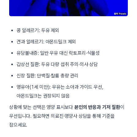
콩 알레르기: 두유 제외
견과 알레르기: 아몬드밀크 제외
유당불내증: 일반 우유 대신 락토프리·식물성
갑상선 질환: 두유 다량 섭취 주의·의사 상담
신장 질환: 단백질·칼륨 총량 관리
영유아(1세 미만): 우유는 소아과 가이드 우선,
아몬드밀크는 권장되지 않음
상황에 맞는 선택은 영양 표시보다
본인의 반응과 기저 질환
이
우선입니다. 필요하면 의료진·영양사 상담을 통해 기준을
잡으세요.