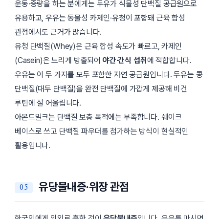
운동·증량을 하는 분에게는 두유가 식물성 단백질 공급원으로
유용하고, 우유는 동물성 카제인·유청이 포함돼 근육 합성
관점에서도 근거가 많습니다.
유청 단백질(Whey)은 근육 합성 속도가 빠르고, 카제인
(Casein)은 느리게 방출되어
야간·간식 섭취
에 적합합니다.
우유는 이 두 가지를 모두 포함한 자연 공급원입니다. 두유는 콩
단백질(대두 단백질)을 완전 단백질에 가깝게 제공해 비건
루틴에 잘 어울립니다.
아몬드밀크는 단백질 보충 목적에는 부족합니다. 쉐이크
베이스로 쓰고 단백질 파우더를 첨가하는 방식이 현실적인
활용입니다.
유당불내증·위장 관점
한국인에게 의외로 흔한 것이
유당불내증
입니다. 우유를 마시면