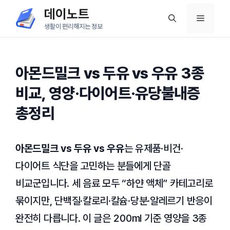
컨
데이노트
메
텐
생활이 편리해지는 정보
츠
뉴
로
건
아몬드밀크 vs 두유 vs 우유 3종
너
비교, 영양·다이어트·유당불내증
뛰
총정리
기
아몬드밀크 vs 두유 vs 우유
는 유제품·비건·
다이어트 식단을 고민하는 분들에게 단골
비교군입니다. 세 음료 모두 “하얀 액체” 카테고리로
묶이지만, 단백질·칼로리·칼슘·당분·알레르기 반응이
완전히 다릅니다. 이 글은 200ml 기준 영양을 3종