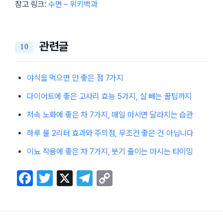
참고 링크:
수면 – 위키백과
관련글
야식을 먹으면 안 좋은 점 7가지
다이어트에 좋은 고사리 효능 5가지, 살 빼는 꿀팁까지
저속 노화에 좋은 차 7가지, 매일 마시면 달라지는 습관
하루 물 2리터 효과와 주의점, 무조건 좋은 건 아닙니다
이뇨 작용에 좋은 차 7가지, 붓기 줄이는 마시는 타이밍
F
T
X
T
C
a
w
el
o
c
itt
e
p