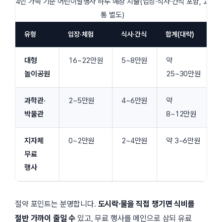
4인 가족 기준 어린이날행사 하루 예상 지출(입장·식사·간식 포함, 교
통 별도)
유형
입장·체험
식사·간식
합계(대략)
대형
16~22만원
5~8만원
약
놀이공원
25~30만원
과학관·
2~5만원
4~6만원
약
박물관
8~12만원
지자체
0~2만원
2~4만원
약 3~6만원
무료
행사
절약 포인트는 분명합니다.
도시락·물을 직접 챙기면 식비를
절반 가까이 줄일 수
있고, 무료 행사를 메인으로 삼되 유료