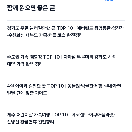
o
k
함께 읽으면 좋은 글
k
경기도 주말 놀러갈만한 곳 TOP 10 | 에버랜드·광명동굴·임진각
·수원화성·대부도 가족·커플 코스 완전정리
수도권 가족 캠핑장 TOP 10 | 자라섬·두물머리·강화도 시설·
예약·가격 완벽 정리
4살 아이와 갈만한 곳 TOP 10 | 동물원·박물관·체험·실내·자연
발달 단계 맞춤 가이드
제주 어린이날 가족여행 TOP 10 | 에코랜드·아쿠아플라넷·
산방산 황금연휴 완전정리