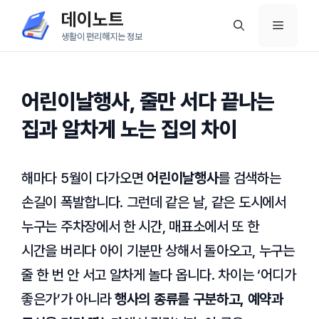
컨
데이노트
메
텐
생활이 편리해지는 정보
츠
뉴
로
건
어린이날행사, 줄만 서다 끝나는
너
집과 알차게 노는 집의 차이
뛰
기
해마다 5월이 다가오면
어린이날행사
를 검색하는
손길이 폭발합니다. 그런데 같은 날, 같은 도시에서
누구는 주차장에서 한 시간, 매표소에서 또 한
시간을 버리다 아이 기분만 상해서 돌아오고, 누구는
줄 한 번 안 서고 알차게 놀다 옵니다. 차이는 ‘어디가
좋은가’가 아니라
행사의 종류를 구분하고, 예약과