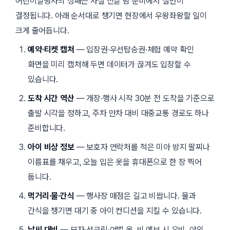
어린이날행사의 성패는 사실 전날 밤 준비에서 절반이
결정됩니다. 아래 순서대로 챙기면 현장에서 우왕좌왕할 일이
크게 줄어듭니다.
예약·티켓 캡처
— 입장권·우선탑승권·체험 예약 확인
화면을 미리 캡처해 두면 데이터가 끊겨도 입장할 수
있습니다.
도착 시간 역산
— 개장·행사 시작 30분 전 도착을 기준으로
출발 시각을 정하고, 주차 만차 대비 대중교통 경로도 하나
준비합니다.
아이 비상 정보
— 보호자 연락처를 적은 미아 방지 팔찌나
이름표를 채우고, 오늘 입은 옷을 휴대폰으로 한 장 찍어
둡니다.
먹거리·물·간식
— 행사장 매점은 길고 비쌉니다. 물과
간식을 챙기면 대기 중 아이 컨디션을 지킬 수 있습니다.
날씨 대비
— 모자·선크림·여벌 옷, 비 예보 시 우비. 야외