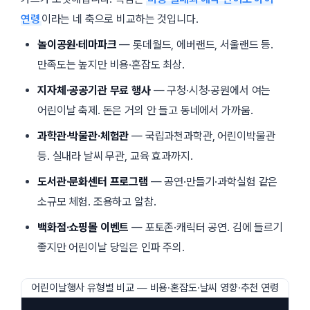
연령
이라는 네 축으로 비교하는 것입니다.
놀이공원·테마파크
— 롯데월드, 에버랜드, 서울랜드 등.
만족도는 높지만 비용·혼잡도 최상.
지자체·공공기관 무료 행사
— 구청·시청·공원에서 여는
어린이날 축제. 돈은 거의 안 들고 동네에서 가까움.
과학관·박물관·체험관
— 국립과천과학관, 어린이박물관
등. 실내라 날씨 무관, 교육 효과까지.
도서관·문화센터 프로그램
— 공연·만들기·과학실험 같은
소규모 체험. 조용하고 알참.
백화점·쇼핑몰 이벤트
— 포토존·캐릭터 공연. 김에 들르기
좋지만 어린이날 당일은 인파 주의.
어린이날행사 유형별 비교 — 비용·혼잡도·날씨 영향·추천 연령