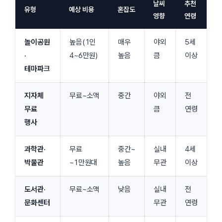
날씨
추천
유형
예상 비용
혼잡도
영향
연령
놀이공원
높음(1인
매우
야외
5세
·
4~6만원)
높음
큼
이상
테마파크
지자체
무료~소액
중간
야외
전
무료
큼
연령
행사
과학관·
무료
중간~
실내
4세
박물관
~1만원대
높음
무관
이상
도서관·
무료~소액
낮음
실내
전
문화센터
무관
연령