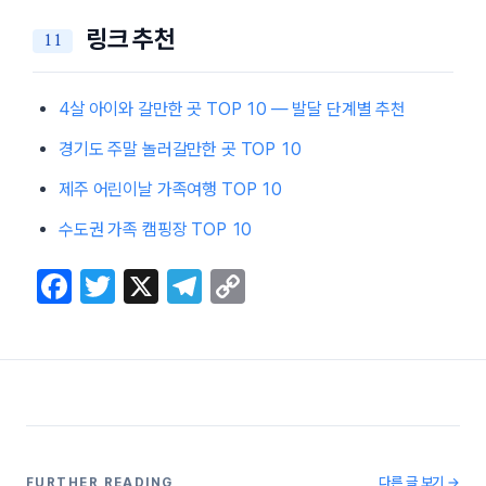
링크 추천
4살 아이와 갈만한 곳 TOP 10 — 발달 단계별 추천
경기도 주말 놀러갈만한 곳 TOP 10
제주 어린이날 가족여행 TOP 10
수도권 가족 캠핑장 TOP 10
F
T
X
T
C
a
w
el
o
c
itt
e
p
e
er
gr
y
b
a
Li
o
m
n
다른 글 보기 →
FURTHER READING