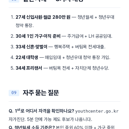
27세 신입사원·월급 280만 원
— 청년월세 + 청년우대
청약 통장.
30세 1인 가구·이직 준비
— 주거급여 + LH 공공임대.
33세 신혼·맞벌이
— 행복주택 + 버팀목 전세대출.
22세 대학생
— 매입임대 + 청년우대 청약 통장 가입.
34세 프리랜서
— 버팀목 전세 + 자치단체 청년수당.
자주 묻는 질문
st
Q. 1
로 어디서 자격을 확인하나요?
youthcenter.go.kr
자가진단. 5분 안에 가능 제도 후보가 나옵니다.
Q. 청년월세 소득 기준은?
본인 중위 60% 이하 + 가구 중위