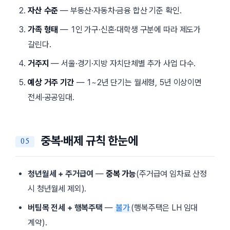
자산 수준
— 부동산·자동차·금융 합산 기준 확인.
가족 형태
— 1인 가구·신혼·대학생 구분에 따라 제도가
갈린다.
거주지
— 서울·경기·지방 자치단체별 추가 사업 다수.
예상 거주 기간
— 1~2년 단기는 월세형, 5년 이상이면
전세·공공임대.
중복·배제 규칙 한눈에
청년월세 + 주거급여
—
중복 가능
(주거급여 임차료 산정
시 청년월세 제외).
버팀목 전세 + 행복주택
—
불가
(행복주택은 LH 임대
계약).