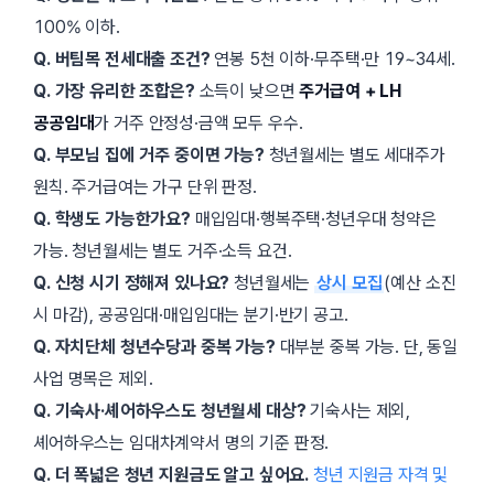
100% 이하.
Q. 버팀목 전세대출 조건?
연봉 5천 이하·무주택·만 19~34세.
Q. 가장 유리한 조합은?
소득이 낮으면
주거급여 + LH
공공임대
가 거주 안정성·금액 모두 우수.
Q. 부모님 집에 거주 중이면 가능?
청년월세는 별도 세대주가
원칙. 주거급여는 가구 단위 판정.
Q. 학생도 가능한가요?
매입임대·행복주택·청년우대 청약은
가능. 청년월세는 별도 거주·소득 요건.
Q. 신청 시기 정해져 있나요?
청년월세는
상시 모집
(예산 소진
시 마감), 공공임대·매입임대는 분기·반기 공고.
Q. 자치단체 청년수당과 중복 가능?
대부분 중복 가능. 단, 동일
사업 명목은 제외.
Q. 기숙사·셰어하우스도 청년월세 대상?
기숙사는 제외,
셰어하우스는 임대차계약서 명의 기준 판정.
Q. 더 폭넓은 청년 지원금도 알고 싶어요.
청년 지원금 자격 및