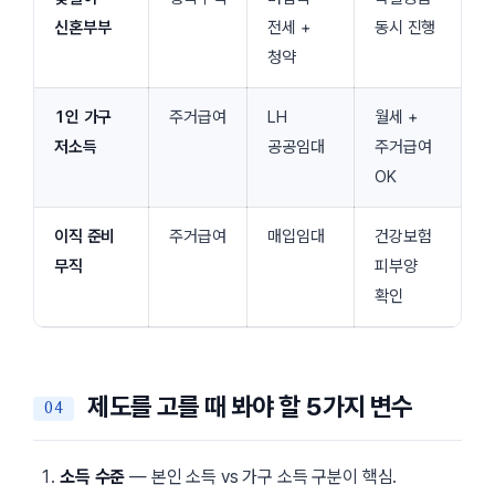
신혼부부
전세 +
동시 진행
청약
1인 가구
주거급여
LH
월세 +
저소득
공공임대
주거급여
OK
이직 준비
주거급여
매입임대
건강보험
무직
피부양
확인
제도를 고를 때 봐야 할 5가지 변수
소득 수준
— 본인 소득 vs 가구 소득 구분이 핵심.