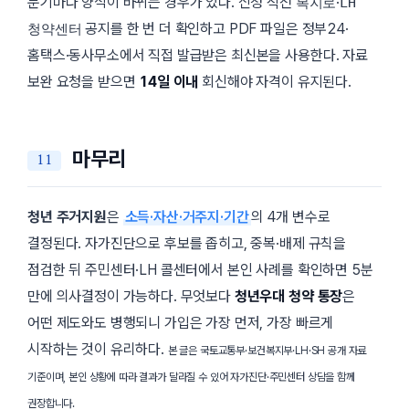
분기마다 양식이 바뀌는 경우가 있다. 신청 직전
·
복지로
LH
공지를 한 번 더 확인하고 PDF 파일은 정부24·
청약센터
홈택스·동사무소에서 직접 발급받은 최신본을 사용한다. 자료
보완 요청을 받으면
14일 이내
회신해야 자격이 유지된다.
마무리
청년 주거지원
은
소득·자산·거주지·기간
의 4개 변수로
결정된다. 자가진단으로 후보를 좁히고, 중복·배제 규칙을
점검한 뒤 주민센터·LH 콜센터에서 본인 사례를 확인하면 5분
만에 의사결정이 가능하다. 무엇보다
청년우대 청약 통장
은
어떤 제도와도 병행되니 가입은 가장 먼저, 가장 빠르게
시작하는 것이 유리하다.
본 글은 국토교통부·보건복지부·LH·SH 공개 자료
기준이며, 본인 상황에 따라 결과가 달라질 수 있어 자가진단·주민센터 상담을 함께
권장합니다.