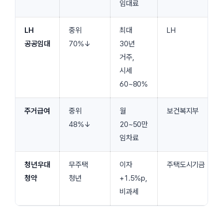
임대료
LH
중위
최대
LH
공공임대
70%↓
30년
거주,
시세
60~80%
주거급여
중위
월
보건복지부
48%↓
20~50만
임차료
청년우대
무주택
이자
주택도시기금
청약
청년
+1.5%p,
비과세