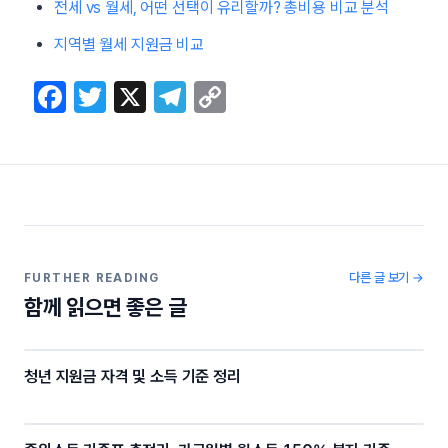
전세 vs 월세, 어떤 선택이 유리할까? 총비용 비교 분석
지역별 월세 지원금 비교
F
T
X
T
C
a
w
el
o
c
itt
e
p
e
er
gr
y
b
a
Li
o
m
n
o
k
다른 글 보기 →
FURTHER READING
함께 읽으면 좋은 글
k
청년 지원금 자격 및 소득 기준 정리