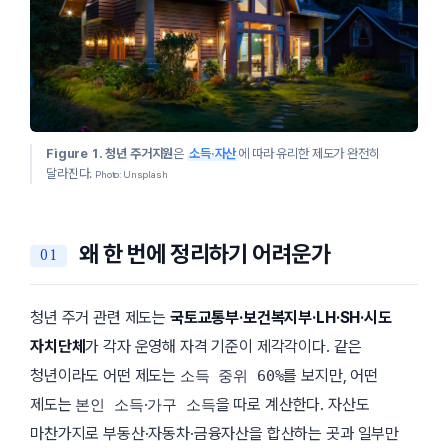
Figure 1.
청년 주거지원
은
소득·자산
에 따라 유리한 제도가 완전히
달라진다.
Photo: Unsplash
왜 한 번에 정리하기 어려운가
청년 주거 관련 제도는
국토교통부·보건복지부·LH·SH·시도
자치단체
가 각자 운영해 자격 기준이 제각각이다. 같은
청년이라도 어떤 제도는
를 보지만, 어떤
소득 중위 60%
제도는
·
을 따로 계산한다. 자산도
본인 소득
가구 소득
마찬가지로 부동산·자동차·금융자산을 합산하는 곳과 일부만