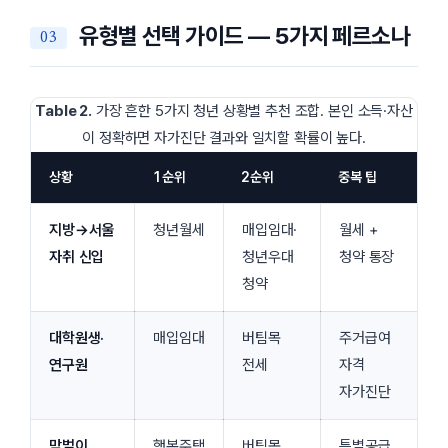
유형별 선택 가이드 — 5가지 페르소나
Table 2.
가장 흔한 5가지 청년 상황별 추천 조합. 본인 소득·자산
이 정확하면 자가진단 결과와 일치할 확률이 높다.
상황
1순위
2순위
중복 팁
지방→서울
청년월세
매입임대·
월세 +
자취 신입
청년우대
청약 통장
청약
대학원생·
매입임대
버팀목
주거급여
연구원
전세
자격
자가진단
맞벌이
행복주택
버팀목
특별공급