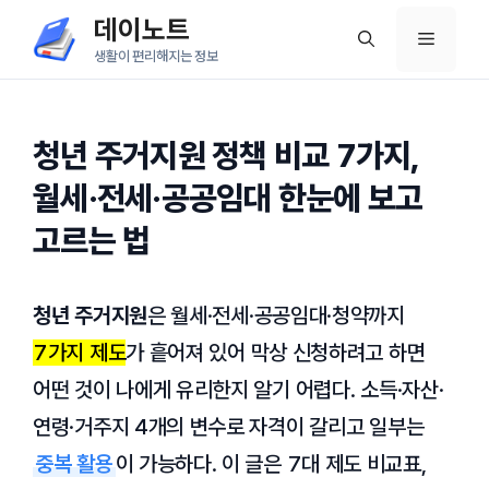
컨
데이노트
메
텐
생활이 편리해지는 정보
츠
뉴
로
건
청년 주거지원 정책 비교 7가지,
너
월세·전세·공공임대 한눈에 보고
뛰
고르는 법
기
청년 주거지원
은 월세·전세·공공임대·청약까지
7가지 제도
가 흩어져 있어 막상 신청하려고 하면
어떤 것이 나에게 유리한지 알기 어렵다. 소득·자산·
연령·거주지 4개의 변수로 자격이 갈리고 일부는
중복 활용
이 가능하다. 이 글은 7대 제도 비교표,