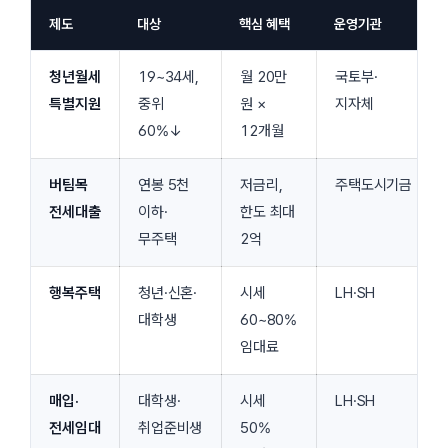
제도
대상
핵심 혜택
운영기관
청년월세
19~34세,
월 20만
국토부·
특별지원
중위
원 ×
지자체
60%↓
12개월
버팀목
연봉 5천
저금리,
주택도시기금
전세대출
이하·
한도 최대
무주택
2억
행복주택
청년·신혼·
시세
LH·SH
대학생
60~80%
임대료
매입·
대학생·
시세
LH·SH
전세임대
취업준비생
50%