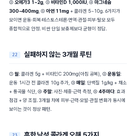
②
오메가3 1~2g
, ③
비타민D 1,000IU
, ④
마그네슘
300~400mg
, ⑤
아연 11mg
+ 콜라겐 5~10g. 6가지가
모이면 운동·회복·테스토스테론·면역·관절·피부·탈모 모두
종합적으로 안정. 비싼 단일 보충제보다 균형이 정답.
실패하지 않는 3개월 루틴
①
월
: 콜라겐 5g + 비타민C 200mg(아침 공복), ②
운동일
:
운동 1시간 전 콜라겐 10g 추가, ③
매일
: 단백질 1g/kg + 채소
+ 통곡물 식단, ④
주말
: 사진·체중·근력 측정, ⑤
4주마다
: 효과
점검 + 양 조절. 3개월 차에 피부·근력·모발·관절 변화가 동시에
보이는 것이 정상 패턴.
흔한 남성 콜라겐 오해 5가지