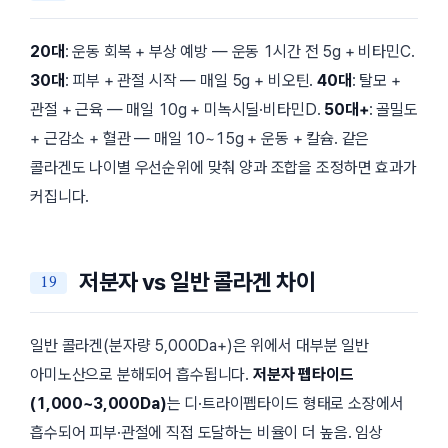
20대
: 운동 회복 + 부상 예방 — 운동 1시간 전 5g + 비타민C.
30대
: 피부 + 관절 시작 — 매일 5g + 비오틴.
40대
: 탈모 +
관절 + 근육 — 매일 10g + 미녹시딜·비타민D.
50대+
: 골밀도
+ 근감소 + 혈관 — 매일 10~15g + 운동 + 칼슘. 같은
콜라겐도 나이별 우선순위에 맞춰 양과 조합을 조정하면 효과가
커집니다.
저분자 vs 일반 콜라겐 차이
일반 콜라겐(분자량 5,000Da+)은 위에서 대부분 일반
아미노산으로 분해되어 흡수됩니다.
저분자 펩타이드
(1,000~3,000Da)
는 디·트라이펩타이드 형태로 소장에서
흡수되어 피부·관절에 직접 도달하는 비율이 더 높음. 임상