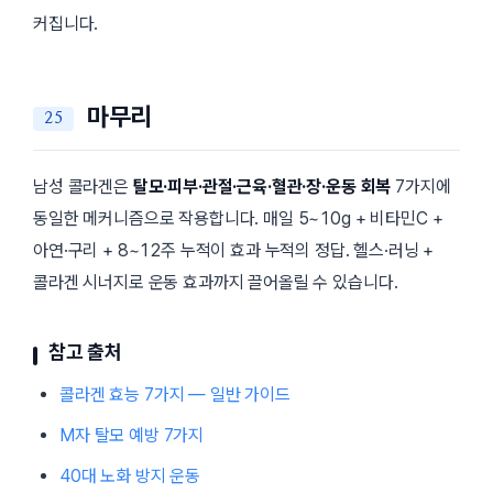
커집니다.
마무리
남성 콜라겐은
탈모·피부·관절·근육·혈관·장·운동 회복
7가지에
동일한 메커니즘으로 작용합니다. 매일 5~10g + 비타민C +
아연·구리 + 8~12주 누적이 효과 누적의 정답. 헬스·러닝 +
콜라겐 시너지로 운동 효과까지 끌어올릴 수 있습니다.
참고 출처
콜라겐 효능 7가지 — 일반 가이드
M자 탈모 예방 7가지
40대 노화 방지 운동