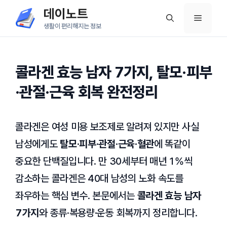
컨
데이노트
메
텐
생활이 편리해지는 정보
츠
뉴
로
건
콜라겐 효능 남자 7가지, 탈모·피부
너
·관절·근육 회복 완전정리
뛰
기
콜라겐은 여성 미용 보조제로 알려져 있지만 사실
남성에게도
탈모·피부·관절·근육·혈관
에 똑같이
중요한 단백질입니다. 만 30세부터 매년 1%씩
감소하는 콜라겐은 40대 남성의 노화 속도를
좌우하는 핵심 변수. 본문에서는
콜라겐 효능 남자
7가지
와 종류·복용량·운동 회복까지 정리합니다.