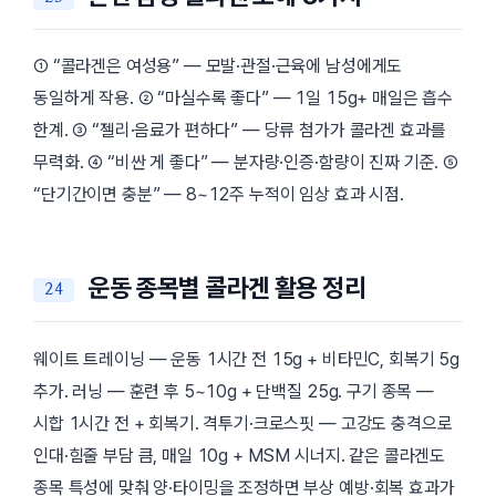
① “콜라겐은 여성용” — 모발·관절·근육에 남성에게도
동일하게 작용. ② “마실수록 좋다” — 1일 15g+ 매일은 흡수
한계. ③ “젤리·음료가 편하다” — 당류 첨가가 콜라겐 효과를
무력화. ④ “비싼 게 좋다” — 분자량·인증·함량이 진짜 기준. ⑤
“단기간이면 충분” — 8~12주 누적이 임상 효과 시점.
운동 종목별 콜라겐 활용 정리
웨이트 트레이닝 — 운동 1시간 전 15g + 비타민C, 회복기 5g
추가. 러닝 — 훈련 후 5~10g + 단백질 25g. 구기 종목 —
시합 1시간 전 + 회복기. 격투기·크로스핏 — 고강도 충격으로
인대·힘줄 부담 큼, 매일 10g + MSM 시너지. 같은 콜라겐도
종목 특성에 맞춰 양·타이밍을 조정하면 부상 예방·회복 효과가