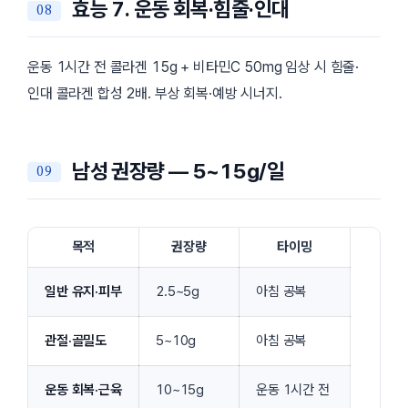
효능 7. 운동 회복·힘줄·인대
운동 1시간 전 콜라겐 15g + 비타민C 50mg 임상 시 힘줄·
인대 콜라겐 합성 2배. 부상 회복·예방 시너지.
남성 권장량 — 5~15g/일
목적
권장량
타이밍
일반 유지·피부
2.5~5g
아침 공복
관절·골밀도
5~10g
아침 공복
운동 회복·근육
10~15g
운동 1시간 전