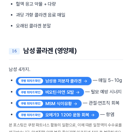
혈액 응고 약물 + 다량
과당 가향 콜라겐 음료 매일
오래된 콜라겐 분말
남성 콜라겐 (영양제)
남성 4가지.
— 매일 5~10g
남성용 저분자 콜라겐
— 탈모 예방 시너지
비오틴·아연 모발
— 관절·연조직 회복
MSM 식이유황
— 항염
오메가3 1200 운동 회복
본 포스팅은 쿠팡 파트너스 활동의 일환으로, 이에 따른 일정액의 수수료를