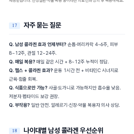
제공받습니다. 만성질환·약물 복용 중이라면 의료진과 상의 후 복용하세요.
자주 묻는 질문
Q. 남성 콜라겐 효과 언제부터?
손톱·머리카락 4~6주, 피부
8~12주, 관절 12~24주.
Q. 매일 복용?
매일 같은 시간 + 8~12주 누적이 정답.
Q. 헬스 + 콜라겐 효과?
운동 1시간 전 + 비타민C 시너지로
근육·힘줄 회복.
Q. 식품으로만 가능?
사골·도가니로 가능하지만 흡수율 낮음.
저분자 펩타이드 보강 권장.
Q. 부작용?
일반 안전. 알레르기·신장·약물 복용자 의사 상담.
나이대별 남성 콜라겐 우선순위