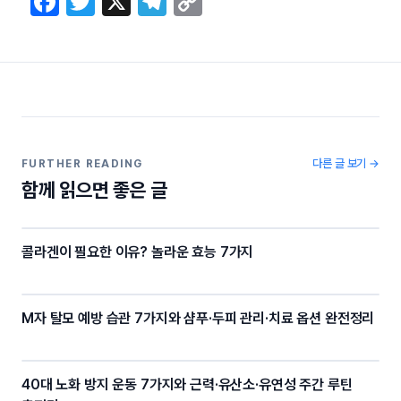
F
T
X
T
C
a
w
el
o
c
itt
e
p
e
er
gr
y
b
a
Li
o
m
n
o
k
다른 글 보기 →
FURTHER READING
함께 읽으면 좋은 글
k
콜라겐이 필요한 이유? 놀라운 효능 7가지
M자 탈모 예방 습관 7가지와 샴푸·두피 관리·치료 옵션 완전정리
40대 노화 방지 운동 7가지와 근력·유산소·유연성 주간 루틴