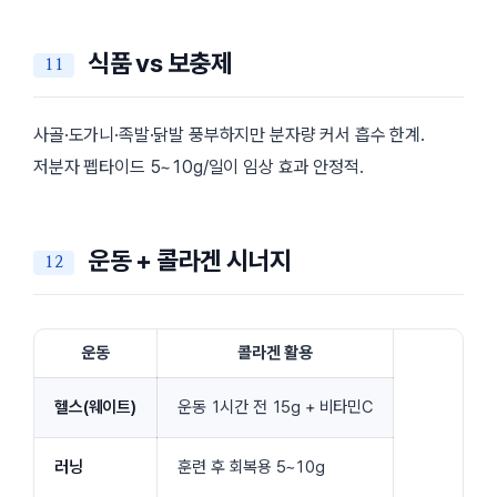
식품 vs 보충제
사골·도가니·족발·닭발 풍부하지만 분자량 커서 흡수 한계.
저분자 펩타이드 5~10g/일이 임상 효과 안정적.
운동 + 콜라겐 시너지
운동
콜라겐 활용
헬스(웨이트)
운동 1시간 전 15g + 비타민C
러닝
훈련 후 회복용 5~10g