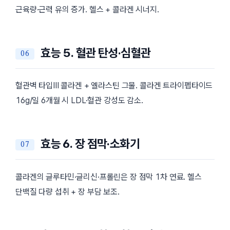
근육량·근력 유의 증가. 헬스 + 콜라겐 시너지.
효능 5. 혈관 탄성·심혈관
혈관벽 타입III 콜라겐 + 엘라스틴 그물. 콜라겐 트라이펩타이드
16g/일 6개월 시 LDL·혈관 강성도 감소.
효능 6. 장 점막·소화기
콜라겐의 글루타민·글리신·프롤린은 장 점막 1차 연료. 헬스
단백질 다량 섭취 + 장 부담 보조.