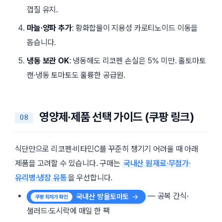
껍질 유지.
마늘·양파 추가
: 황화합물이 지용성 카로티노이드 이동을
돕습니다.
냉동 보관 OK
: 냉동해도 리코펜 손실은 5% 미만. 홀토마토
캔·냉동 토마토도 훌륭한 공급원.
영양제·제품 선택 가이드 (쿠팡 링크)
식단만으로 리코펜·비타민C를 꾸준히 챙기기 어려울 때 아래
제품을 고려할 수 있습니다. 구매는
국내산 원재료·무첨가·
유리병·냉장 유통
을 우선합니다.
— 공복 간식·
국내산 방울토마토
샐러드·도시락에 매일 한 팩