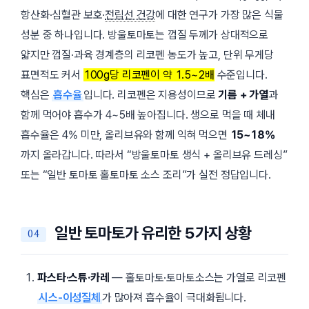
항산화·심혈관 보호·
전립선 건강
에 대한 연구가 가장 많은 식물
성분 중 하나입니다. 방울토마토는 껍질 두께가 상대적으로
얇지만 껍질·과육 경계층의 리코펜 농도가 높고, 단위 무게당
표면적도 커서
100g당 리코펜이 약 1.5~2배
수준입니다.
핵심은
흡수율
입니다. 리코펜은 지용성이므로
기름 + 가열
과
함께 먹어야 흡수가 4~5배 높아집니다. 생으로 먹을 때 체내
흡수율은 4% 미만, 올리브유와 함께 익혀 먹으면
15~18%
까지 올라갑니다. 따라서 “방울토마토 생식 + 올리브유 드레싱”
또는 “일반 토마토 홀토마토 소스 조리”가 실전 정답입니다.
일반 토마토가 유리한 5가지 상황
파스타·스튜·카레
— 홀토마토·토마토소스는 가열로 리코펜
시스-이성질체
가 많아져 흡수율이 극대화됩니다.