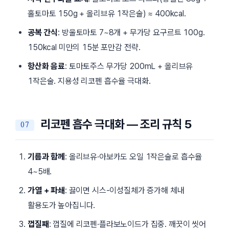
홀토마토 150g + 올리브유 1작은술) ≈ 400kcal.
공복 간식
: 방울토마토 7~8개 + 무가당 요구르트 100g.
150kcal 미만의
15분
포만감 전략.
항산화 음료
: 토마토주스 무가당 200mL + 올리브유
1작은술. 지용성 리코펜 흡수율 극대화.
리코펜 흡수 극대화 — 조리 규칙 5
기름과 함께
: 올리브유·아보카도 오일 1작은술로 흡수율
4~5배.
가열 + 파쇄
: 끓이면 시스-이성질체가 증가해 체내
활용도가 높아집니다.
껍질째
: 껍질에 리코펜·플라보노이드가 집중. 깨끗이 씻어