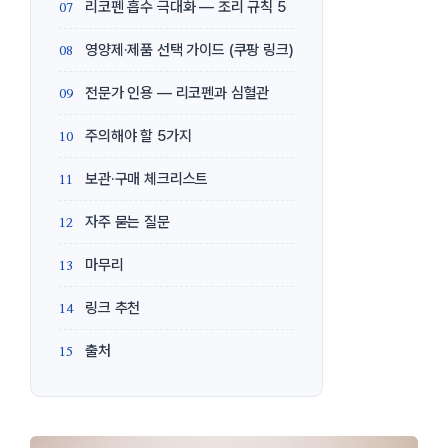
리코펜 흡수 극대화 — 조리 규칙 5
영양제·제품 선택 가이드 (쿠팡 링크)
전문가 인용 — 리코펜과 심혈관
주의해야 할 5가지
보관·구매 체크리스트
자주 묻는 질문
마무리
링크 추천
출처