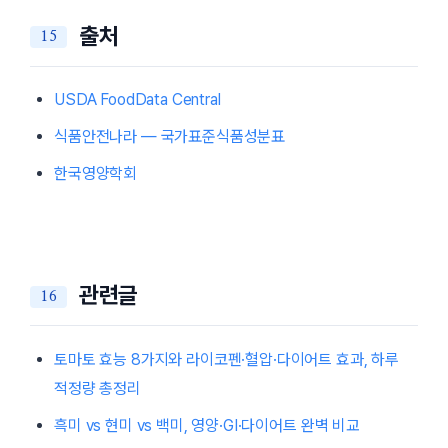
출처
USDA FoodData Central
식품안전나라 — 국가표준식품성분표
한국영양학회
관련글
토마토 효능 8가지와 라이코펜·혈압·다이어트 효과, 하루
적정량 총정리
흑미 vs 현미 vs 백미, 영양·GI·다이어트 완벽 비교