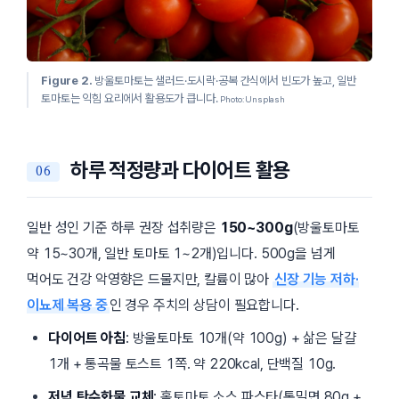
Figure 2.
방울토마토는 샐러드·도시락·공복 간식에서 빈도가 높고, 일반
토마토는 익힘 요리에서 활용도가 큽니다.
Photo: Unsplash
하루 적정량과 다이어트 활용
일반 성인 기준 하루 권장 섭취량은
150~300g
(방울토마토
약 15~30개, 일반 토마토 1~2개)입니다. 500g을 넘게
먹어도 건강 악영향은 드물지만, 칼륨이 많아
신장 기능 저하·
이뇨제 복용 중
인 경우 주치의 상담이 필요합니다.
다이어트 아침
: 방울토마토 10개(약 100g) + 삶은 달걀
1개 + 통곡물 토스트 1쪽. 약 220kcal, 단백질 10g.
저녁 탄수화물 교체
: 홀토마토 소스 파스타(통밀면 80g +