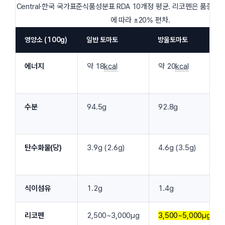
Central
·한국
국가표준식품성분표 RDA 10개정
평균. 리코펜은 품종·숙
에 따라 ±20% 편차.
영양소 (100g)
일반 토마토
방울토마토
에너지
약 18
kcal
약 20
kcal
수분
94.5g
92.8g
탄수화물(당)
3.9g (2.6g)
4.6g (3.5g)
식이섬유
1.2g
1.4g
리코펜
2,500~3,000μg
3,500~5,000μg