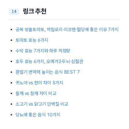
링크 추천
공복 방울토마토, 저칼로리·리코펜·혈당에 좋은 이유 7가지
토마토 효능 6가지
수박 효능 7가지와 하루 적정량
호두 효능 6가지, 오메가3·두뇌·심혈관
환절기 면역력 높이는 음식 BEST 7
퀴노아 vs 현미 차이 5가지
들깨 vs 참깨 차이 비교
소고기 vs 닭고기 단백질 비교
당뇨에 좋은 음식 10가지