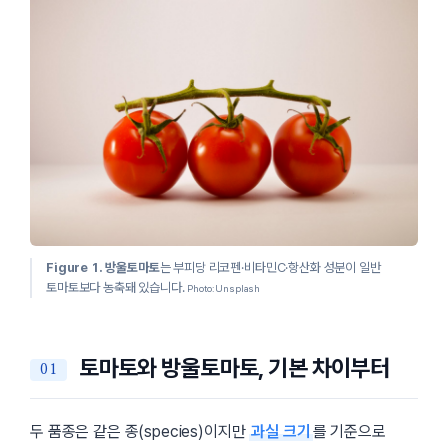
Figure 1.
방울토마토
는 부피당 리코펜·비타민C·항산화 성분이 일반
토마토보다 농축돼 있습니다.
Photo: Unsplash
토마토와 방울토마토, 기본 차이부터
두 품종은 같은 종(species)이지만
과실 크기
를 기준으로