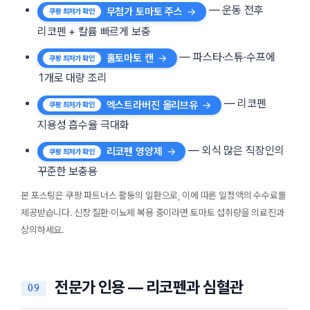
— 운동 전후
무첨가 토마토 주스
리코펜 + 칼륨 빠르게 보충
— 파스타·스튜·수프에
홀토마토 캔
1개로 대량 조리
— 리코펜
엑스트라버진 올리브유
지용성 흡수율 극대화
— 외식 많은 직장인의
리코펜 영양제
꾸준한 보충용
본 포스팅은 쿠팡 파트너스 활동의 일환으로, 이에 따른 일정액의 수수료를
제공받습니다. 신장 질환·이뇨제 복용 중이라면 토마토 섭취량을 의료진과
상의하세요.
전문가 인용 — 리코펜과 심혈관