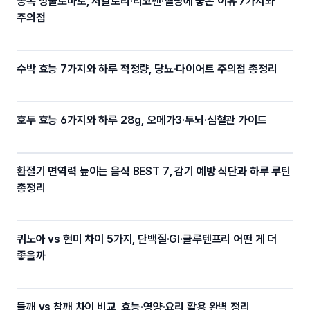
공복 방울토마토, 저칼로리·리코펜·혈당에 좋은 이유 7가지와
주의점
수박 효능 7가지와 하루 적정량, 당뇨·다이어트 주의점 총정리
호두 효능 6가지와 하루 28g, 오메가3·두뇌·심혈관 가이드
환절기 면역력 높이는 음식 BEST 7, 감기 예방 식단과 하루 루틴
총정리
퀴노아 vs 현미 차이 5가지, 단백질·GI·글루텐프리 어떤 게 더
좋을까
들깨 vs 참깨 차이 비교, 효능·영양·요리 활용 완벽 정리