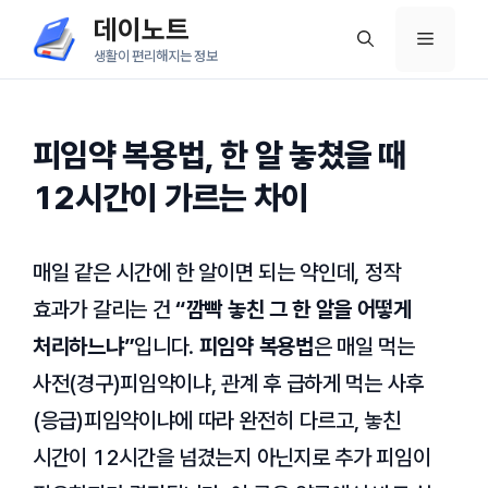
컨
데이노트
메
텐
생활이 편리해지는 정보
츠
뉴
로
건
피임약 복용법, 한 알 놓쳤을 때
너
12시간이 가르는 차이
뛰
기
매일 같은 시간에 한 알이면 되는 약인데, 정작
효과가 갈리는 건
“깜빡 놓친 그 한 알을 어떻게
처리하느냐”
입니다.
피임약 복용법
은 매일 먹는
사전(경구)피임약이냐, 관계 후 급하게 먹는 사후
(응급)피임약이냐에 따라 완전히 다르고, 놓친
시간이
12시간
을 넘겼는지 아닌지로 추가 피임이