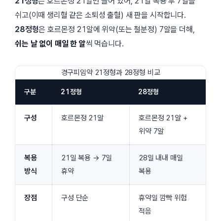
21정형
은 호르몬정 21알만 들어 있어, 21일 복용 후
7일
을
쉬고(이때 생리혈 같은 소퇴성 출혈) 새 판을 시작합니다.
28정형
은 호르몬정 21알에 위약(또는 철분정) 7알을 더해,
쉬는 날 없이 매일 한 알
씩 먹습니다.
경구피임약 21정형과 28정형 비교
구분
21정형
28정형
구성
호르몬정 21알
호르몬정 21알 +
위약 7알
복용
21일 복용 → 7일
28일 내내 매일
방식
휴약
복용
장점
구성 단순
휴약일 깜빡 위험
적음