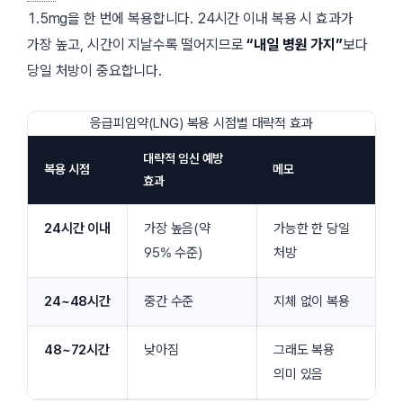
1.5mg을 한 번에 복용합니다. 24시간 이내 복용 시 효과가
가장 높고, 시간이 지날수록 떨어지므로
“내일 병원 가지”
보다
당일 처방이 중요합니다.
응급피임약(LNG) 복용 시점별 대략적 효과
대략적 임신 예방
복용 시점
메모
효과
24시간 이내
가장 높음(약
가능한 한 당일
95% 수준)
처방
24~48시간
중간 수준
지체 없이 복용
48~72시간
낮아짐
그래도 복용
의미 있음