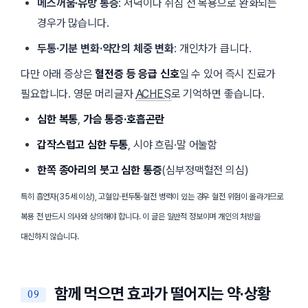
메스꺼움·유방 통증
: 저녁이나 취침 전 복용으로 완화되는
경우가 많습니다.
두통·기분 변화·약간의 체중 변화
: 개인차가 큽니다.
다만 아래 증상은
혈전증 등 응급 신호
일 수 있어 즉시 진료가
필요합니다. 영문 머리글자
ACHES
로 기억하면 좋습니다.
심한 복통
,
가슴 통증·호흡곤란
갑작스럽고 심한 두통
, 시야 흐림·말 어눌함
한쪽 종아리의 붓고 심한 통증
(심부정맥혈전 의심)
특히 흡연자(35세 이상), 고혈압·편두통·혈전 병력이 있는 경우 혈전 위험이 올라가므로
복용 전 반드시 의사와 상의해야 합니다. 이 글은 일반적 정보이며 개인의 처방을
대신하지 않습니다.
함께 먹으면 효과가 떨어지는 약·상황