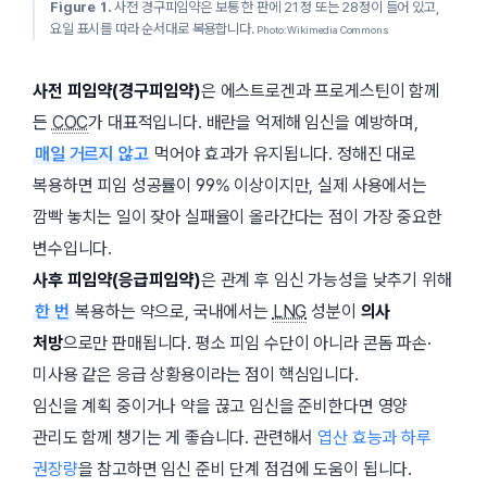
Figure 1.
사전 경구피임약은 보통 한 판에 21정 또는 28정이 들어 있고,
요일 표시를 따라 순서대로 복용합니다.
Photo: Wikimedia Commons
사전 피임약(경구피임약)
은 에스트로겐과 프로게스틴이 함께
든
COC
가 대표적입니다. 배란을 억제해 임신을 예방하며,
매일 거르지 않고
먹어야 효과가 유지됩니다. 정해진 대로
복용하면 피임 성공률이 99% 이상이지만, 실제 사용에서는
깜빡 놓치는 일이 잦아 실패율이 올라간다는 점이 가장 중요한
변수입니다.
사후 피임약(응급피임약)
은 관계 후 임신 가능성을 낮추기 위해
한 번
복용하는 약으로, 국내에서는
LNG
성분이
의사
처방
으로만 판매됩니다. 평소 피임 수단이 아니라 콘돔 파손·
미사용 같은 응급 상황용이라는 점이 핵심입니다.
임신을 계획 중이거나 약을 끊고 임신을 준비한다면 영양
관리도 함께 챙기는 게 좋습니다. 관련해서
엽산 효능과 하루
권장량
을 참고하면 임신 준비 단계 점검에 도움이 됩니다.