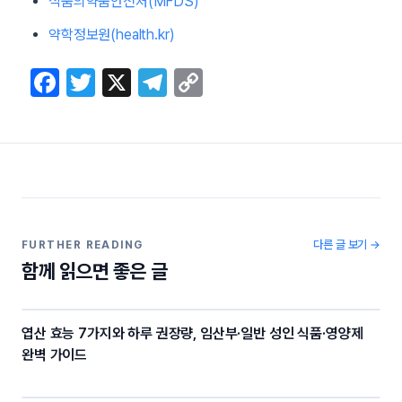
식품의약품안전처(MFDS)
약학정보원(health.kr)
F
T
X
T
C
a
w
el
o
c
itt
e
p
e
er
gr
y
b
a
Li
o
m
n
o
k
다른 글 보기 →
FURTHER READING
함께 읽으면 좋은 글
k
엽산 효능 7가지와 하루 권장량, 임산부·일반 성인 식품·영양제
완벽 가이드