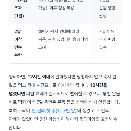
초과
가능), 이후 정상 복용
콘돔 병행
(1알)
권장
2알
설명서·약사 안내에 따라
7일 이상
이상
복용, 관계 있었다면 응급피임
추가 피임
연속
고려
필수
누락
정리하면,
12시간 이내
에 알아챘다면 당황하지 말고 즉시 한
알을 먹고 원래 시간표대로 이어가면 됩니다.
12시간을
넘겼다면
피임 효과가 일시적으로 떨어질 수 있으니, 놓친 알을
바로 먹되 이후
7일
동안은 콘돔 등을 병행하는 게 안전합니다.
특히 누락이
한 판의 첫 주(1~7번 알)
에 생겼고 그 전후로
관계가 있었다면 임신 가능성이 높아져 응급피임을 고려해야
합니다.