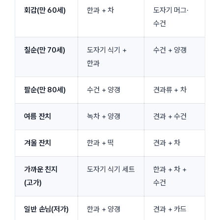
회갑(만 60세)
한과 + 차
도자기 머그·
수건
칠순(만 70세)
도자기 식기 +
수건 + 양갱
한과
팔순(만 80세)
수건 + 양갱
견과류 + 차
여름 잔치
녹차 + 양갱
견과 + 수건
겨울 잔치
한과 + 떡
견과 + 차
가까운 친지
도자기 식기 세트
한과 + 차 +
(고가)
수건
일반 손님(저가)
한과 + 양갱
견과 + 카드