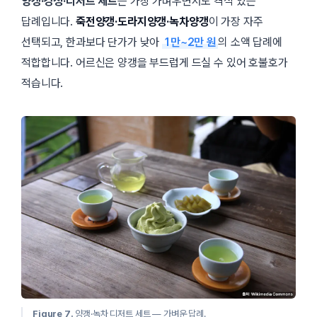
양갱·강정·디저트 세트
는 가장 가벼우면서도 격식 있는
답례입니다.
죽전양갱·도라지양갱·녹차양갱
이 가장 자주
선택되고, 한과보다 단가가 낮아
1만~2만 원
의 소액 답례에
적합합니다. 어르신은 양갱을 부드럽게 드실 수 있어 호불호가
적습니다.
Figure 7.
양갱·녹차 디저트 세트 — 가벼운 답례.