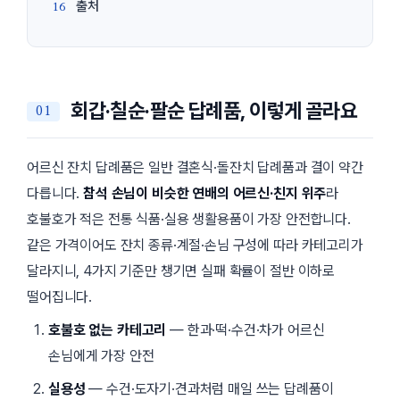
출처
회갑·칠순·팔순 답례품, 이렇게 골라요
어르신 잔치 답례품은 일반 결혼식·돌잔치 답례품과 결이 약간
다릅니다.
참석 손님이 비슷한 연배의 어르신·친지 위주
라
호불호가 적은 전통 식품·실용 생활용품이 가장 안전합니다.
같은 가격이어도 잔치 종류·계절·손님 구성에 따라 카테고리가
달라지니, 4가지 기준만 챙기면 실패 확률이 절반 이하로
떨어집니다.
호불호 없는 카테고리
— 한과·떡·수건·차가 어르신
손님에게 가장 안전
실용성
— 수건·도자기·견과처럼 매일 쓰는 답례품이