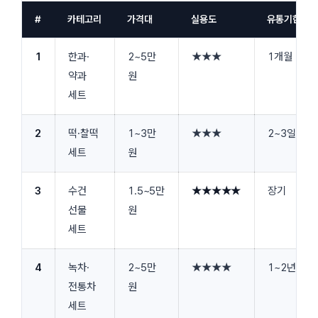
#
카테고리
가격대
실용도
유통기한
1
한과·
2~5만
★★★
1개월
약과
원
세트
2
떡·찰떡
1~3만
★★★
2~3일
세트
원
3
수건
1.5~5만
★★★★★
장기
선물
원
세트
4
녹차·
2~5만
★★★★
1~2년
전통차
원
세트