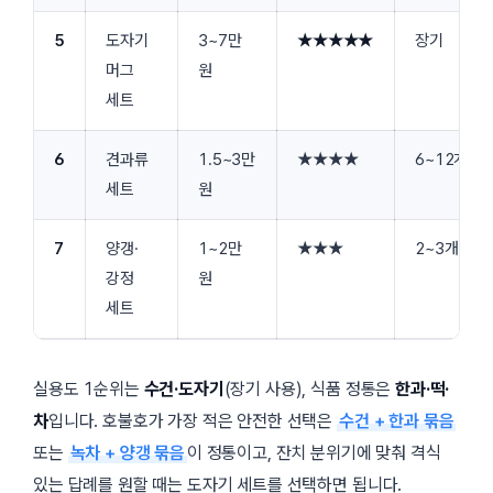
5
도자기
3~7만
★★★★★
장기
머그
원
세트
6
견과류
1.5~3만
★★★★
6~12개월
세트
원
7
양갱·
1~2만
★★★
2~3개월
강정
원
세트
실용도 1순위는
수건·도자기
(장기 사용), 식품 정통은
한과·떡·
차
입니다. 호불호가 가장 적은 안전한 선택은
수건 + 한과 묶음
또는
녹차 + 양갱 묶음
이 정통이고, 잔치 분위기에 맞춰 격식
있는 답례를 원할 때는 도자기 세트를 선택하면 됩니다.