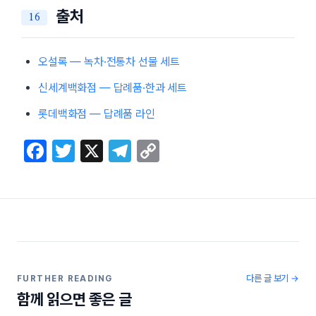
출처
오설록 — 녹차·전통차 선물 세트
신세계백화점 — 답례품·한과 세트
롯데백화점 — 답례품 라인
F
T
X
T
C
a
w
el
o
c
itt
e
p
e
er
gr
y
b
a
Li
o
m
n
o
k
다른 글 보기 →
FURTHER READING
함께 읽으면 좋은 글
k