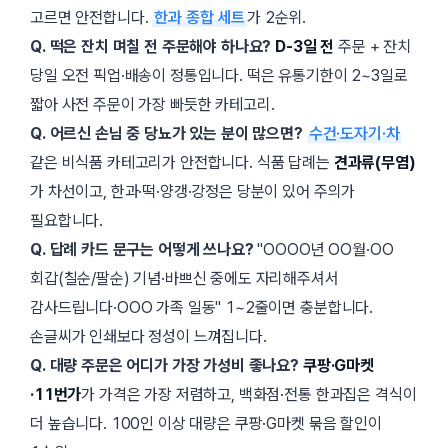
고르면 안전합니다.
한과 종합 세트
가 2순위.
Q. 떡은 잔치 며칠 전 주문해야 하나요?
D-3일 전
주문 + 잔치
당일 오전 픽업·배송이 정통입니다. 떡은 유통기한이 2~3일로
짧아 사전 주문이 가장 빠듯한 카테고리.
Q. 어르신 손님 중 당뇨가 있는 분이 많으면?
수건·도자기·차
같은 비식품 카테고리가 안전합니다. 식품 답례는
견과류(무염)
가 차선이고, 한과·떡·양갱·강정은 당분이 있어 주의가
필요합니다.
Q. 답례 카드 문구는 어떻게 쓰나요?
OOOO년 OO월·OO
회갑(칠순/팔순) 기념·바쁘신 중에도 자리해주셔서
감사드립니다·OOO 가족 일동
1~2줄이면 충분합니다.
손글씨가 인쇄보다 정성이 느껴집니다.
Q. 대량 주문은 어디가 가장 가성비 좋나요?
쿠팡·G마켓
·11번가
가 가격은 가장 저렴하고, 백화점·전통 한과집은 격식이
더 높습니다. 100인 이상 대량은 쿠팡·G마켓 묶음 할인이