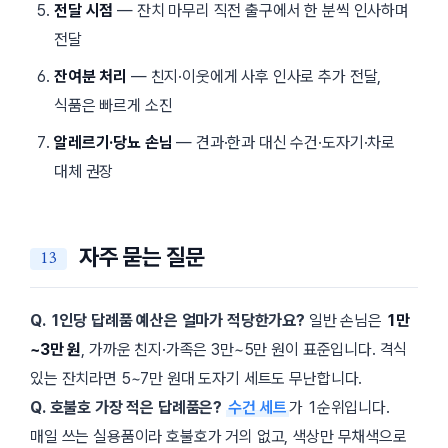
전달 시점
— 잔치 마무리 직전 출구에서 한 분씩 인사하며
전달
잔여분 처리
— 친지·이웃에게 사후 인사로 추가 전달,
식품은 빠르게 소진
알레르기·당뇨 손님
— 견과·한과 대신 수건·도자기·차로
대체 권장
자주 묻는 질문
Q. 1인당 답례품 예산은 얼마가 적당한가요?
일반 손님은
1만
~3만 원
, 가까운 친지·가족은 3만~5만 원이 표준입니다. 격식
있는 잔치라면 5~7만 원대 도자기 세트도 무난합니다.
Q. 호불호 가장 적은 답례품은?
수건 세트
가 1순위입니다.
매일 쓰는 실용품이라 호불호가 거의 없고, 색상만 무채색으로