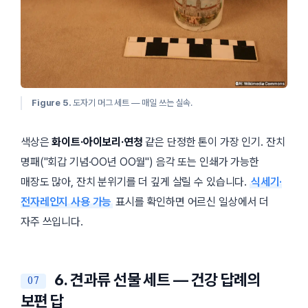
Figure 5.
도자기 머그 세트 — 매일 쓰는 실속.
색상은
화이트·아이보리·연청
같은 단정한 톤이 가장 인기. 잔치
명패(
회갑 기념·OO년 OO월
) 음각 또는 인쇄가 가능한
매장도 많아, 잔치 분위기를 더 깊게 살릴 수 있습니다.
식세기·
전자레인지 사용 가능
표시를 확인하면 어르신 일상에서 더
자주 쓰입니다.
6. 견과류 선물 세트 — 건강 답례의
보편 답