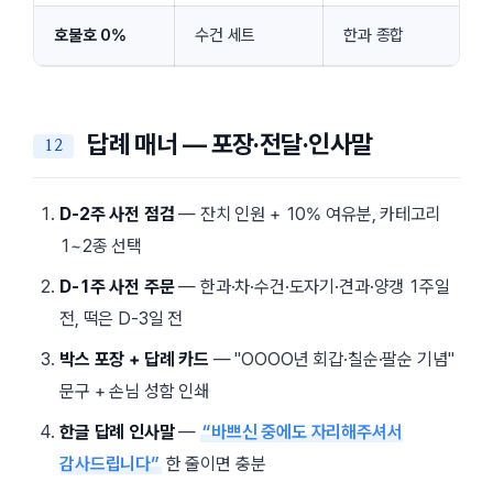
호불호 0%
수건 세트
한과 종합
답례 매너 — 포장·전달·인사말
D-2주 사전 점검
— 잔치 인원 + 10% 여유분, 카테고리
1~2종 선택
D-1주 사전 주문
— 한과·차·수건·도자기·견과·양갱 1주일
전, 떡은 D-3일 전
박스 포장 + 답례 카드
—
OOOO년 회갑·칠순·팔순 기념
문구 + 손님 성함 인쇄
한글 답례 인사말
—
“바쁘신 중에도 자리해주셔서
감사드립니다”
한 줄이면 충분