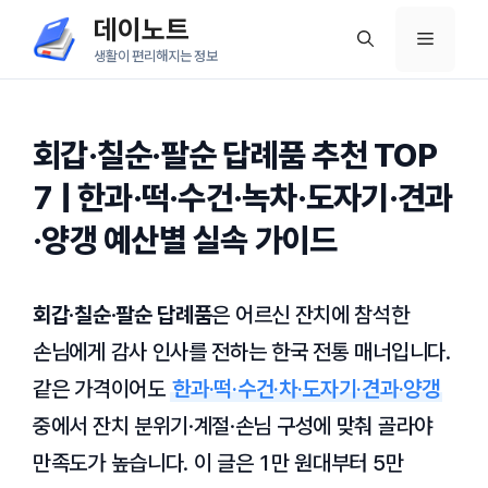
컨
데이노트
메
텐
생활이 편리해지는 정보
츠
뉴
로
건
회갑·칠순·팔순 답례품 추천 TOP
너
7 | 한과·떡·수건·녹차·도자기·견과
뛰
·양갱 예산별 실속 가이드
기
회갑·칠순·팔순 답례품
은 어르신 잔치에 참석한
손님에게 감사 인사를 전하는 한국 전통 매너입니다.
같은 가격이어도
한과·떡·수건·차·도자기·견과·양갱
중에서 잔치 분위기·계절·손님 구성에 맞춰 골라야
만족도가 높습니다. 이 글은 1만 원대부터 5만