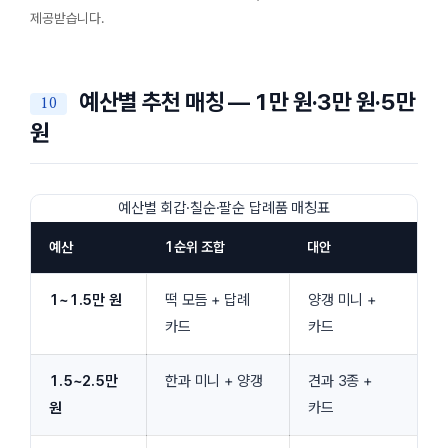
제공받습니다.
예산별 추천 매칭 — 1만 원·3만 원·5만
원
예산별 회갑·칠순·팔순 답례품 매칭표
예산
1순위 조합
대안
1~1.5만 원
떡 모듬 + 답례
양갱 미니 +
카드
카드
1.5~2.5만
한과 미니 + 양갱
견과 3종 +
원
카드