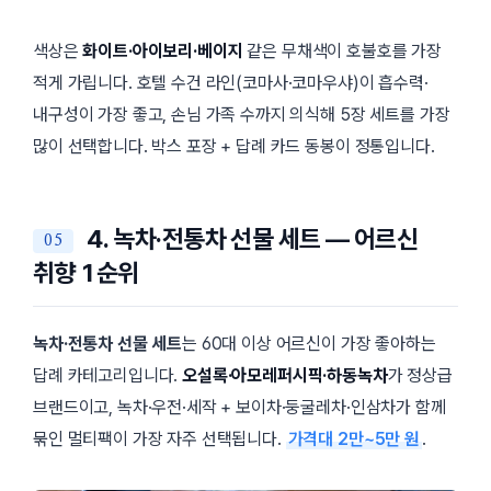
색상은
화이트·아이보리·베이지
같은 무채색이 호불호를 가장
적게 가립니다. 호텔 수건 라인(코마사·코마우샤)이 흡수력·
내구성이 가장 좋고, 손님 가족 수까지 의식해 5장 세트를 가장
많이 선택합니다. 박스 포장 + 답례 카드 동봉이 정통입니다.
4. 녹차·전통차 선물 세트 — 어르신
취향 1순위
녹차·전통차 선물 세트
는 60대 이상 어르신이 가장 좋아하는
답례 카테고리입니다.
오설록·아모레퍼시픽·하동녹차
가 정상급
브랜드이고, 녹차·우전·세작 + 보이차·둥굴레차·인삼차가 함께
묶인 멀티팩이 가장 자주 선택됩니다.
가격대 2만~5만 원
.