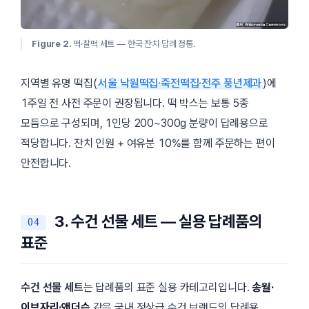
Figure 2.
떡·찰떡 세트 — 한국 잔치 답례 정통.
지역별 유명 떡집(
서울 낙원떡집·죽전떡집·전주 풍년제과
)에
1주일 전 사전 주문이 권장됩니다. 떡 박스는 보통 5종
모듬으로 구성되며, 1인당 200~300g 분량이 답례용으로
적당합니다. 잔치 인원 + 여유분 10%를 함께 주문하는 편이
안전합니다.
3. 수건 선물 세트 — 실용 답례품의
표준
수건 선물 세트
는 답례품의 표준 실용 카테고리입니다.
송월·
이브자리·앤더슨
같은 국내 정상급 수건 브랜드의 답례용