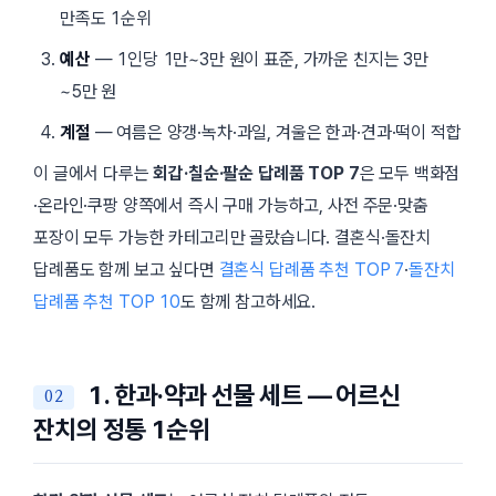
만족도 1순위
예산
— 1인당
1만~3만 원
이 표준, 가까운 친지는 3만
~5만 원
계절
— 여름은 양갱·녹차·과일, 겨울은 한과·견과·떡이 적합
이 글에서 다루는
회갑·칠순·팔순 답례품 TOP 7
은 모두 백화점
·온라인·쿠팡 양쪽에서 즉시 구매 가능하고, 사전 주문·맞춤
포장이 모두 가능한 카테고리만 골랐습니다. 결혼식·돌잔치
답례품도 함께 보고 싶다면
결혼식 답례품 추천 TOP 7
·
돌잔치
답례품 추천 TOP 10
도 함께 참고하세요.
1. 한과·약과 선물 세트 — 어르신
잔치의 정통 1순위