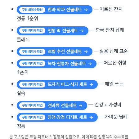
— 어르신 잔치
한과·약과 선물세트
정통 1순위
— 한국 잔치 답례
전통 떡 선물세트
클래식
— 실용 답례 표준
호텔 수건 선물세트
— 어르신 취향
녹차·전통차 선물세트
1순위
— 매일 쓰는
도자기 머그·식기 세트
실속
— 건강 + 가성비
견과류 선물세트
— 가벼운 답례
양갱·강정 디저트 세트
정통
본 포스팅은 쿠팡 파트너스 활동의 일환으로, 이에 따른 일정액의 수수료를