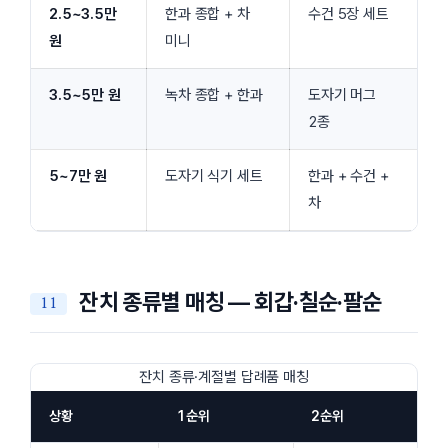
2.5~3.5만
한과 종합 + 차
수건 5장 세트
원
미니
3.5~5만 원
녹차 종합 + 한과
도자기 머그
2종
5~7만 원
도자기 식기 세트
한과 + 수건 +
차
잔치 종류별 매칭 — 회갑·칠순·팔순
잔치 종류·계절별 답례품 매칭
상황
1순위
2순위