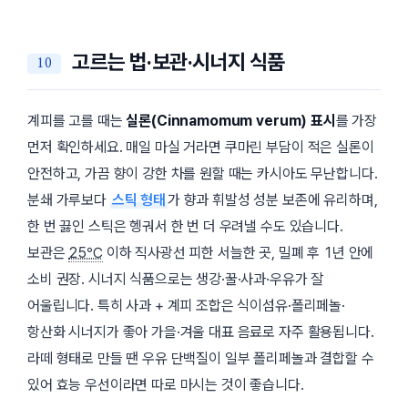
고르는 법·보관·시너지 식품
계피를 고를 때는
실론(Cinnamomum verum) 표시
를 가장
먼저 확인하세요. 매일 마실 거라면 쿠마린 부담이 적은 실론이
안전하고, 가끔 향이 강한 차를 원할 때는 카시아도 무난합니다.
분쇄 가루보다
스틱 형태
가 향과 휘발성 성분 보존에 유리하며,
한 번 끓인 스틱은 헹궈서 한 번 더 우려낼 수도 있습니다.
보관은
25℃
이하 직사광선 피한 서늘한 곳, 밀폐 후 1년 안에
소비 권장. 시너지 식품으로는
생강·꿀·사과·우유
가 잘
어울립니다. 특히 사과 + 계피 조합은 식이섬유·폴리페놀·
항산화 시너지가 좋아 가을·겨울 대표 음료로 자주 활용됩니다.
라떼 형태로 만들 땐 우유 단백질이 일부 폴리페놀과 결합할 수
있어 효능 우선이라면 따로 마시는 것이 좋습니다.