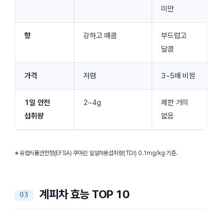
미만
향
강하고 매콤
부드럽고
달콤
가격
저렴
3~5배 비쌈
1일 안전
2~4g
제한 거의
섭취량
없음
※ 유럽식품안전청(EFSA) 쿠마린 일일허용섭취량(TDI) 0.1mg/kg 기준.
계피차 효능 TOP 10