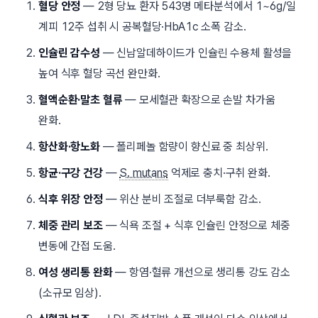
혈당 안정
— 2형 당뇨 환자 543명 메타분석에서 1~6g/일
계피 12주 섭취 시 공복혈당·HbA1c 소폭 감소.
인슐린 감수성
— 신남알데하이드가 인슐린 수용체 활성을
높여 식후 혈당 곡선 완만화.
혈액순환·말초 혈류
— 모세혈관 확장으로 손발 차가움
완화.
항산화·항노화
— 폴리페놀 함량이 향신료 중 최상위.
항균·구강 건강
—
S. mutans
억제로 충치·구취 완화.
식후 위장 안정
— 위산 분비 조절로 더부룩함 감소.
체중 관리 보조
— 식욕 조절 + 식후 인슐린 안정으로 체중
변동에 간접 도움.
여성 생리통 완화
— 항염·혈류 개선으로 생리통 강도 감소
(소규모 임상).