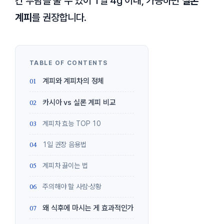
간 부담을 줄 수 있어 1일 4g 이내, 가능하면
실론
계피
를 권장합니다.
계피와 계피차의 정체
카시아 vs 실론 계피 비교
계피차 효능 TOP 10
1일 권장 음용법
계피차 끓이는 법
주의해야 할 사람·상황
왜 식후에 마시는 게 효과적인가