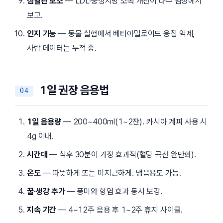
심혈관 보조
— LDL·중성지방 소폭 개선이 다수 임상에서
보고.
인지 기능
— 동물 실험에서 베타아밀로이드 응집 억제,
사람 데이터는 누적 중.
1일 권장 음용법
1일 음용량
— 200~400ml(1~2잔). 카시아 계피 사용 시
4g 이내.
시간대
— 식후 30분이 가장 효과적(혈당 곡선 완만화).
온도
— 따뜻하게 또는 미지근하게. 냉음용도 가능.
꿀·생강 추가
— 풍미와 항염 효과 동시 보강.
지속 기간
— 4~12주 음용 후 1~2주 휴지 사이클.