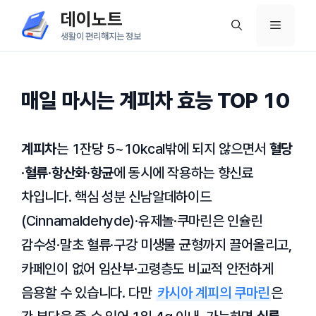
컨
데이노트
메
텐
생활이 편리해지는 정보
츠
뉴
로
건
매일 마시는 계피차 효능 TOP 10
너
뛰
계피차
는 1잔당 5~10kcal밖에 되지 않으면서
혈당
기
·혈류·항산화·항균
에 동시에 작용하는 향신료
차입니다. 핵심 성분
신남알데하이드
(Cinnamaldehyde)·
유제놀
·
쿠마린
은 인슐린
감수성·말초 혈류·구강 미생물 균형까지 끌어올리고,
카페인이 없어 임산부·고령층도 비교적 안전하게
음용할 수 있습니다. 다만
카시아 계피의 쿠마린
은