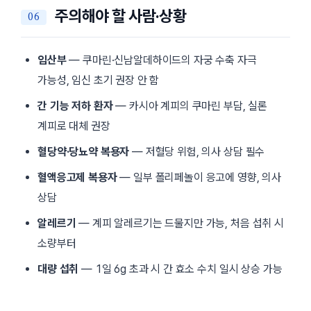
주의해야 할 사람·상황
임산부
— 쿠마린·신남알데하이드의 자궁 수축 자극
가능성, 임신 초기 권장 안 함
간 기능 저하 환자
— 카시아 계피의 쿠마린 부담, 실론
계피로 대체 권장
혈당약·당뇨약 복용자
— 저혈당 위험, 의사 상담 필수
혈액응고제 복용자
— 일부 폴리페놀이 응고에 영향, 의사
상담
알레르기
— 계피 알레르기는 드물지만 가능, 처음 섭취 시
소량부터
대량 섭취
— 1일 6g 초과 시 간 효소 수치 일시 상승 가능