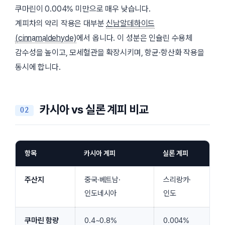
쿠마린이 0.004% 미만으로 매우 낮습니다.
계피차의 약리 작용은 대부분
신남알데하이드
(cinnamaldehyde)
에서 옵니다. 이 성분은 인슐린 수용체
감수성을 높이고, 모세혈관을 확장시키며, 항균·항산화 작용을
동시에 합니다.
카시아 vs 실론 계피 비교
항목
카시아 계피
실론 계피
주산지
중국·베트남·
스리랑카·
인도네시아
인도
쿠마린 함량
0.4~0.8%
0.004%