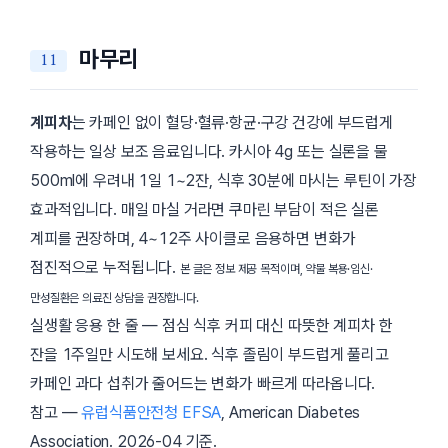
마무리
계피차
는 카페인 없이 혈당·혈류·항균·구강 건강에 부드럽게
작용하는 일상 보조 음료입니다. 카시아 4g 또는 실론을 물
500ml에 우려내 1일 1~2잔, 식후 30분에 마시는 루틴이 가장
효과적입니다. 매일 마실 거라면 쿠마린 부담이 적은 실론
계피를 권장하며, 4~12주 사이클로 음용하면 변화가
점진적으로 누적됩니다.
본 글은 정보 제공 목적이며, 약물 복용·임신·
만성질환은 의료진 상담을 권장합니다.
실생활 응용 한 줄 — 점심 식후 커피 대신 따뜻한 계피차 한
잔을 1주일만 시도해 보세요. 식후 졸림이 부드럽게 풀리고
카페인 과다 섭취가 줄어드는 변화가 빠르게 따라옵니다.
참고 —
유럽식품안전청 EFSA
, American Diabetes
Association.
2026-04
기준.