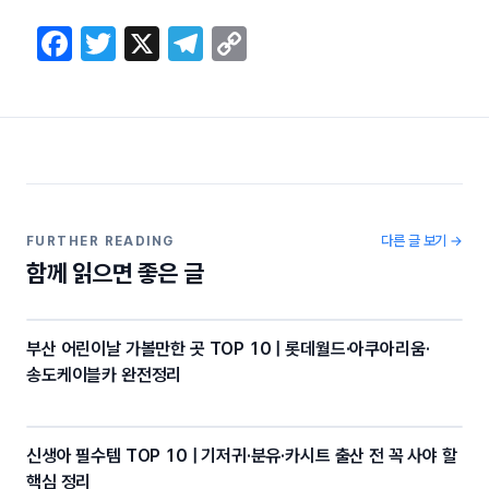
F
T
X
T
C
a
w
el
o
c
itt
e
p
e
er
gr
y
b
a
Li
o
m
n
o
k
다른 글 보기 →
FURTHER READING
함께 읽으면 좋은 글
k
부산 어린이날 가볼만한 곳 TOP 10 | 롯데월드·아쿠아리움·
송도케이블카 완전정리
신생아 필수템 TOP 10 | 기저귀·분유·카시트 출산 전 꼭 사야 할
핵심 정리