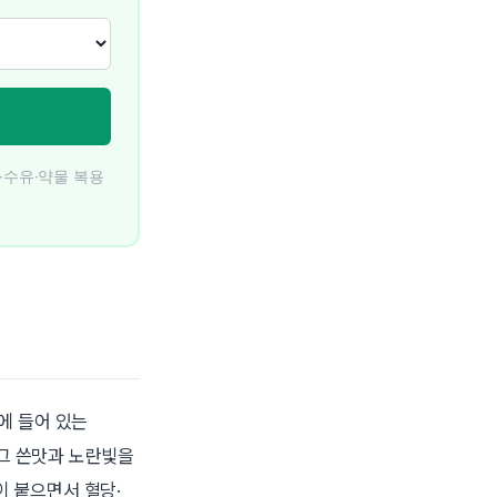
·수유·약물 복용
에 들어 있는
 그 쓴맛과 노란빛을
이 붙으면서 혈당·