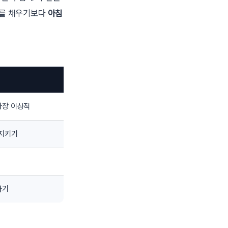
회를 채우기보다
아침
가장 이상적
 지키기
하기