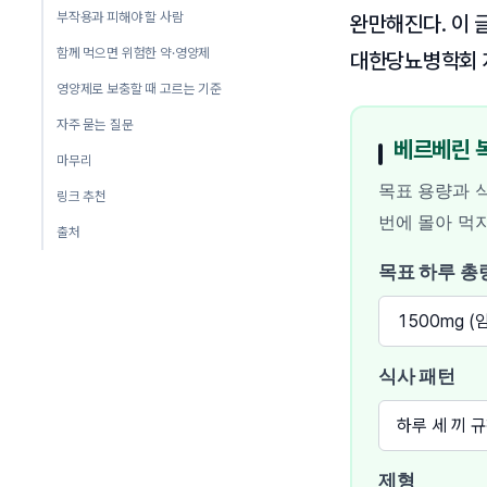
부작용과 피해야 할 사람
완만해진다. 이 
함께 먹으면 위험한 약·영양제
대한당뇨병학회 
영양제로 보충할 때 고르는 기준
자주 묻는 질문
베르베린 
마무리
목표 용량과 
링크 추천
번에 몰아 먹
출처
목표 하루 총
식사 패턴
제형