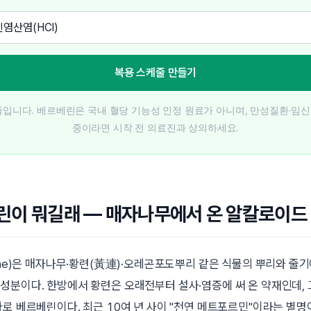
복용 스케줄 만들기
줄입니다. 베르베린은 국내 혈당 기능성 인정 원료가 아니며, 만성질환·임신
중이라면 시작 전 의료진과 상의하세요.
린이 뭐길래 — 매자나무에서 온 알칼로이드
rine)은 매자나무·황련(黃連)·오레곤포도뿌리 같은 식물의 뿌리와 줄기
 성분이다. 한방에서
황련
은 오래전부터 설사·염증에 써 온 약재인데,
바로 베르베린이다. 최근 10여 년 사이
천연 메트포르민
이라는 별명