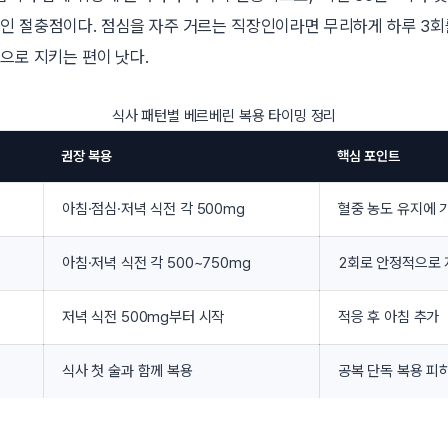
인 절충점이다. 점심을 자주 거르는 직장인이라면 무리하게 하루 3
으로 지키는 편이 낫다.
식사 패턴별 베르베린 복용 타이밍 정리
권장 복용
핵심 포인트
아침·점심·저녁 식전 각 500mg
혈중 농도 유지에 
아침·저녁 식전 각 500~750mg
2회로 안정적으로
저녁 식전 500mg부터 시작
적응 후 아침 추가
식사 첫 술과 함께 복용
공복 단독 복용 피