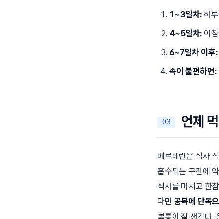
1~3일차:
하루 
4~5일차:
아침·
6~7일차 이후:
속이 불편하면:
언제 먹
베르베린은 식사 직
흡수되는 구간에 약
식사를 마치고 한참
다만
공복에 단독으
복통이 잘 생긴다. 