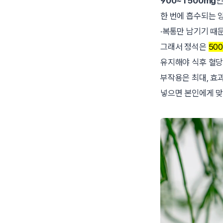
900~1500mg
인
한 번에 흡수되는 
·복통만 남기기 때
그래서 정석은
50
유지해야 식후 혈당
부작용은 최대, 효
넣으면 본인에게 맞