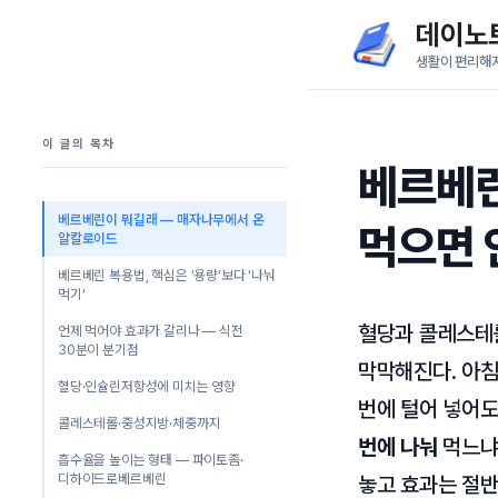
컨
데이노
텐
생활이 편리해
츠
로
이 글의 목차
건
베르베린
너
뛰
베르베린이 뭐길래 — 매자나무에서 온
먹으면 
알칼로이드
기
베르베린 복용법, 핵심은 ‘용량’보다 ‘나눠
먹기’
혈당과 콜레스테롤
언제 먹어야 효과가 갈리나 — 식전
30분이 분기점
막막해진다. 아침
혈당·인슐린저항성에 미치는 영향
번에 털어 넣어도
콜레스테롤·중성지방·체중까지
번에 나눠
먹느냐에
흡수율을 높이는 형태 — 파이토좀·
디하이드로베르베린
놓고 효과는 절반