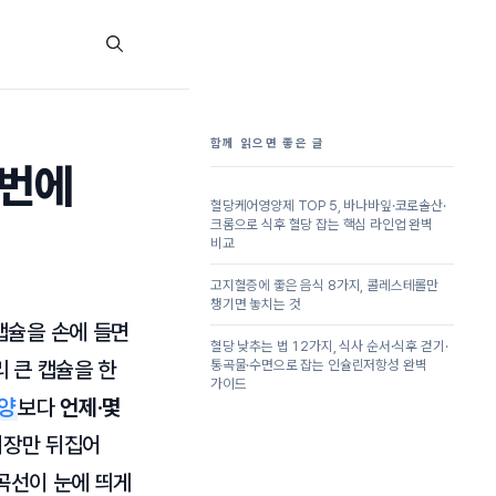
함께 읽으면 좋은 글
 번에
혈당케어영양제 TOP 5, 바나바잎·코로솔산·
크롬으로 식후 혈당 잡는 핵심 라인업 완벽
비교
고지혈증에 좋은 음식 8가지, 콜레스테롤만
챙기면 놓치는 것
캡슐을 손에 들면
혈당 낮추는 법 12가지, 식사 순서·식후 걷기·
리 큰 캡슐을 한
통곡물·수면으로 잡는 인슐린저항성 완벽
가이드
양
보다
언제·몇
위장만 뒤집어
 곡선이 눈에 띄게