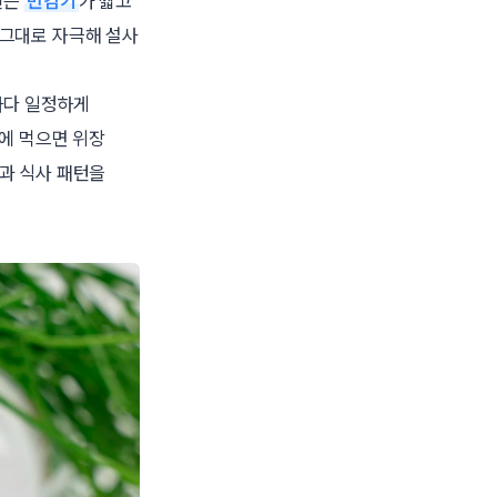
린은
반감기
가 짧고
 그대로 자극해 설사
마다 일정하게
번에 먹으면 위장
량과 식사 패턴을