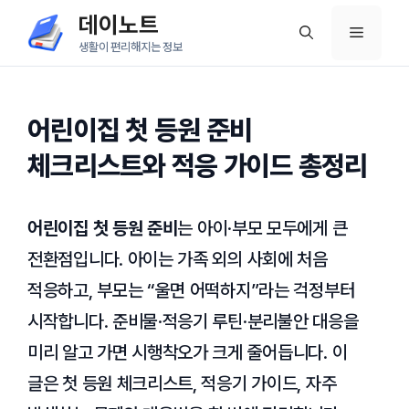
컨
데이노트
메
텐
생활이 편리해지는 정보
츠
뉴
로
건
어린이집 첫 등원 준비
너
체크리스트와 적응 가이드 총정리
뛰
기
어린이집 첫 등원 준비
는 아이·부모 모두에게 큰
전환점입니다. 아이는 가족 외의 사회에 처음
적응하고, 부모는 “울면 어떡하지”라는 걱정부터
시작합니다. 준비물·적응기 루틴·분리불안 대응을
미리 알고 가면 시행착오가 크게 줄어듭니다. 이
글은 첫 등원 체크리스트, 적응기 가이드, 자주