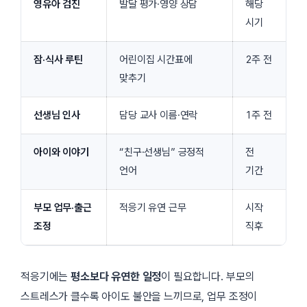
영유아 검진
발달 평가·영양 상담
해당
시기
잠·식사 루틴
어린이집 시간표에
2주 전
맞추기
선생님 인사
담당 교사 이름·연락
1주 전
아이와 이야기
“친구·선생님” 긍정적
전
언어
기간
부모 업무·출근
적응기 유연 근무
시작
조정
직후
적응기에는
평소보다 유연한 일정
이 필요합니다. 부모의
스트레스가 클수록 아이도 불안을 느끼므로, 업무 조정이