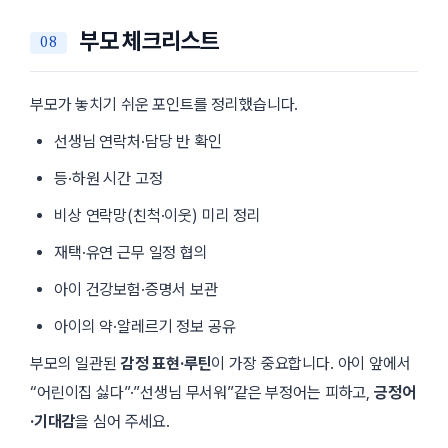
부모 체크리스트
부모가 놓치기 쉬운 포인트를 정리했습니다.
선생님 연락처·담당 반 확인
등·하원 시간 고정
비상 연락망(친척·이웃) 미리 정리
재택·유연 근무 일정 협의
아이 건강보험·증명서 보관
아이의 약·알레르기 정보 공유
부모의 일관된
감정 표현·루틴
이 가장 중요합니다. 아이 앞에서
“어린이집 싫다”·”선생님 무서워”같은 부정어는 피하고,
긍정어
·기대감
을 심어 주세요.