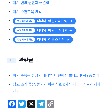
아기 변비 원인과 해결법
아기 수면교육 방법
다나와: 어린이집 가방
다나와: 어린이 실내화
다나와: 이름 스티커
관련글
아기 수족구 증상과 대처법, 어린이집 보내도 될까? 총정리
당뇨 초기 증상, 놓치기 쉬운 신호 8가지 체크리스트와 자가
진단
F
T
X
T
C