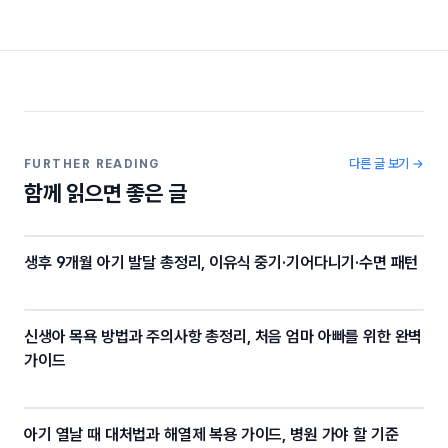
a
w
el
o
c
itt
e
p
e
er
gr
y
b
a
Li
o
m
n
o
k
다른 글 보기 →
FURTHER READING
함께 읽으면 좋은 글
k
생후 9개월 아기 발달 총정리, 이유식 중기·기어다니기·수면 패턴
신생아 목욕 방법과 주의사항 총정리, 처음 엄마 아빠를 위한 완벽
가이드
아기 열날 때 대처법과 해열제 복용 가이드, 병원 가야 할 기준