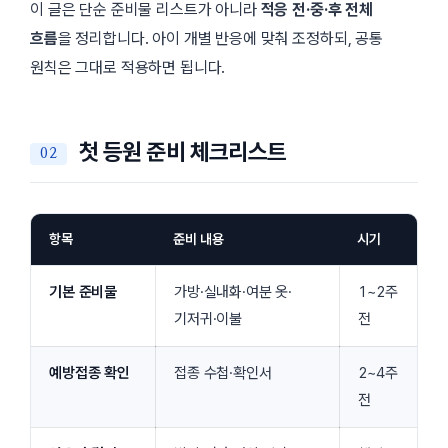
이 글은 단순 준비물 리스트가 아니라
적응 전·중·후 전체
흐름
을 정리합니다. 아이 개별 반응에 맞춰 조정하되, 공통
원칙은 그대로 적용하면 됩니다.
첫 등원 준비 체크리스트
항목
준비 내용
시기
기본 준비물
가방·실내화·여분 옷·
1~2주
기저귀·이불
전
예방접종 확인
접종 수첩·확인서
2~4주
전