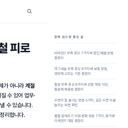
함께 읽으면 좋은 글
철 피로
비타민D 부족 증상 7가지와 원인·해결 방법
총정리
마그네슘 부족 증상 8가지와 보충 방법,
영양제 고르는 기준 총정리
문제가 아니라
계절
철분 부족 증상 8가지와 빈혈 예방 식단,
철분제 복용법 총정리
질 수 있어 업무·
수면의 질 높이는 방법 6가지, 깊은 수면 비율
낼 수 있습니다.
늘리는 숙면 루틴
 정리합니다.
봄철 알레르기 비염 완화 방법 7가지, 꽃가루·
미세먼지 대응 총정리