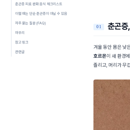
춘곤증 피로 완화 음식 체크리스트
이럴 때는 단순 춘곤증이 아닐 수 있음
자주 묻는 질문 (FAQ)
춘곤증,
마무리
참고 링크
겨울 동안 몸은 낮
관련글
호르몬
이 새 환경
졸리고, 머리가 무