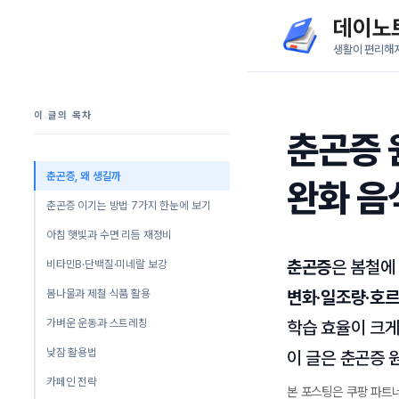
컨
데이노
텐
생활이 편리해
츠
로
이 글의 목차
건
춘곤증 
너
뛰
춘곤증, 왜 생길까
완화 음
기
춘곤증 이기는 방법 7가지 한눈에 보기
아침 햇빛과 수면 리듬 재정비
춘곤증
은 봄철에
비타민B·단백질·미네랄 보강
봄나물과 제철 식품 활용
변화·일조량·호
가벼운 운동과 스트레칭
학습 효율이 크게
낮잠 활용법
이 글은 춘곤증 
카페인 전략
본 포스팅은 쿠팡 파트