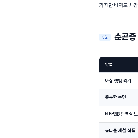
가지만 바꿔도 체감
춘곤증 
방법
아침 햇빛 쬐기
충분한 수면
비타민B·단백질 
봄나물·제철 식품