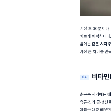
기상 후 30분 이내
빠르게 회복됩니다. 
밤에는
같은 시각 
가장 큰 차이를 만
비타민
춘곤증 시기에는
에
육류·견과·콩·생선
아침을 대충 때우면