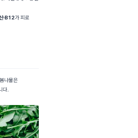
산·B12
가 피로
 봄나물은
니다.