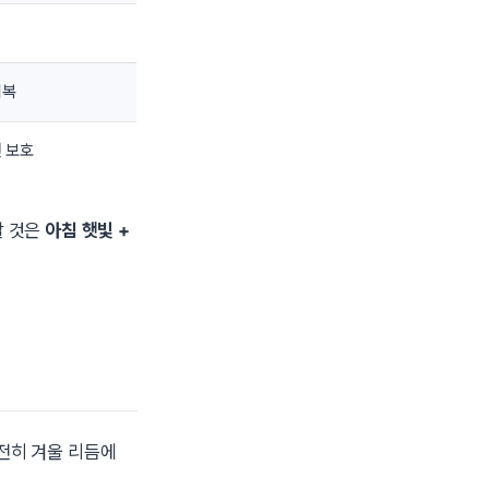
회복
면 보호
할 것은
아침 햇빛 +
여전히 겨울 리듬에