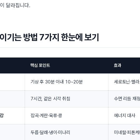
이 달라집니다.
이기는 방법 7가지 한눈에 보기
핵심 포인트
효과
기상 후 30분 이내 10~20분
세로토닌·멜라
7시간, 같은 시각 취침
수면 리듬 재
보강
잡곡·계란·육류·콩
에너지 대사
두릅·달래·냉이·미나리
미네랄·피톤케