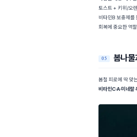
토스트 + 키위/오
비타민B 보충제를 
회복에 중요한 역할
봄나물과
봄철 피로에 딱 맞
비타민C·A·미네랄