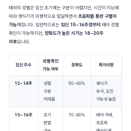
태아의 성별은 임신 초기에는 구분이 어렵지만, 시간이 지남에
따라 생식기가 외형적으로 발달하면서
초음파를 통한 구별이
가능
해집니다. 일반적으로는
임신 15~16주경부터
태아 성별
확인이 가능하지만,
정확도가 높은 시기는 18~20주
이후
입니다.
성별 확인
임신 주수
정확도
특이사항
가능 여부
12~14주
성별
50~60%
생식기
구분
유사, 오진
어려움
가능성 높음
15~16주
초기
70~80%
태아 자세,
판별
초음파
가능
해상도에