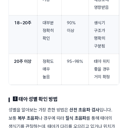
영향받음
18~20주
대부분
90%
생식기
정확히
이상
구조가
확인
명확히
구분됨
20주 이상
정확도
95~98%
태아 위치
매우
좋을 경우
높음
거의 확정
🩻 태아 성별 확인 방법
성별을 알아보는 가장 흔한 방법은
산전 초음파 검사
입니다.
보통
복부 초음파
나 경우에 따라
질식 초음파
를 통해 태아의
생식기를 관찰하는데, 태아가 다리를 오므리고 있거나 위치가