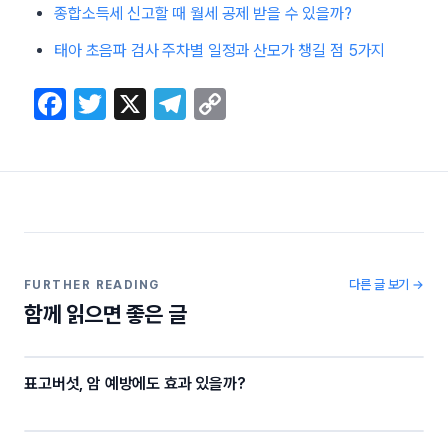
종합소득세 신고할 때 월세 공제 받을 수 있을까?
태아 초음파 검사 주차별 일정과 산모가 챙길 점 5가지
F
T
X
T
C
a
w
el
o
c
itt
e
p
e
er
gr
y
b
a
Li
o
m
n
o
k
다른 글 보기 →
FURTHER READING
함께 읽으면 좋은 글
k
표고버섯, 암 예방에도 효과 있을까?