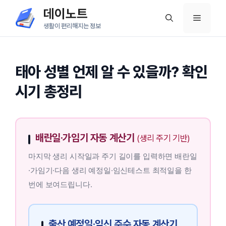
컨
데이노트
메
텐
생활이 편리해지는 정보
츠
뉴
로
건
태아 성별 언제 알 수 있을까? 확인
너
시기 총정리
뛰
기
배란일·가임기 자동 계산기
(생리 주기 기반)
마지막 생리 시작일과 주기 길이를 입력하면 배란일
·가임기·다음 생리 예정일·임신테스트 최적일을 한
번에 보여드립니다.
출산 예정일·임신 주수 자동 계산기