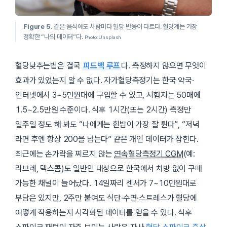
Figure 5.
같은 음식에도 사람마다 혈당 반응이 다르다. 혈당계는 가장
정확한 “나의 데이터”다.
Photo: Unsplash
혈당낮추는법은 결국
피드백 루프
다. 측정하지 않으면 무엇이
효과가 있었는지 알 수 없다. 자가혈당측정기는 한국 약국·
인터넷에서 3~5만원대에 구입할 수 있고, 시험지는 50매에
1.5~2.5만원 수준이다. 식후 1시간(또는 2시간) 측정만
일주일 정도 해 봐도 “나에게는 흰밥이 가장 잘 튄다”, “저녁
라면 후엔 항상 200을 넘는다” 같은 개인 데이터가 잡힌다.
최근에는 손가락을 찌르지 않는
연속혈당측정기 CGM
(예:
리브레
,
덱스콤
)도 일반인 대상으로 한국에서 처방 없이 구매
가능한 채널이 늘어났다. 14일짜리 센서가 7~10만원대로
부담은 있지만, 2주만 붙여도 식단·수면·스트레스가 혈당에
어떻게 작용하는지 시각화된 데이터를 얻을 수 있다. 식후