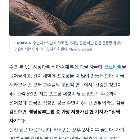
Figure 4.
수면이 5시간 이하로 떨어지면 같은 식단·같은 운동량에서도
인슐린저항성이 의미 있게 악화된다.
Photo: Unsplash
수면 부족은
시상하부·뇌하수체·부신 축
을 자극해
코르티솔
을
끌어올리고, 간이 새벽에 포도당을 더 많이 만들게 한다. 미국
시카고대 반 코터 교수팀의 고전적 연구에서, 건강한 청년이
4시간씩 6일만 자도 포도당 내성이 당뇨 전단계 수준까지
떨어졌다. 한국인 직장인 평균 수면이 6시간 안팎이라는 점을
감안하면,
혈당낮추는법 중 가장 저평가된 한 가지가 “일찍
자기”
다.
실전 팁은 다음과 같다. 카페인은 오후
2시
이후 끊는다. 자기
90분 전엔 휴대폰 밝기를 50% 이하로 낮추고, 침실 온도는