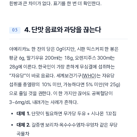
흰빵과 큰 차이가 없다. 표기를 한 번 더 확인한다.
4. 단맛 음료와 과당을 끊는다
아메리카노 한 잔의 당은 0g이지만, 시판
믹스커피
한 봉은
평균 6g,
딸기우유
200ml는 18g,
오렌지주스
300ml는
28g에 이른다. 한국인이 가장 흔하게 무심결에 섭취하는
“자유당”이 바로 음료다. 세계보건기구(
WHO
)는 자유당
섭취를 총열량의 10% 미만, 가능하다면 5% 미만(약 25g)
으로 줄일 것을 권한다. 이 한 가지만 끊어도 공복혈당이
3~6mg/dL 내려가는 사례가 흔하다.
대체 1.
단맛이 필요하면 무가당 두유 + 시나몬 1꼬집
대체 2.
갈증엔 보리차·옥수수수염차·우엉차 같은 무당
곡물차