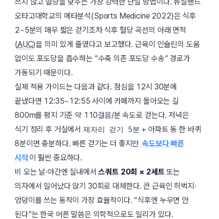
쓰지 않고 혈당을 낮추는 가장 강력한 단일 방법이다. 뉴질랜드
오타고대학교의 메타분석(
Sports Medicine
2022)은 식후
2~5분의 매우 짧은 걷기조차 식후 혈당 곡선의 아래 면적
(
AUC
)을 의미 있게 줄였다고 보고했다. 근육이 인슐린의 도움
없이도 포도당을 흡수하는 “수축 의존 포도당 수송” 경로가
가동되기 때문이다.
실제 적용 가이드는 다음과 같다. 점심을 12시 30분에
끝냈다면
12:35~12:55
사이에 카페까지 돌아오는 길
800m를 평지 기준 약 110걸음/분 속도로 걷는다. 저녁은
식기 정리 후 거실에서
+ 아파트 동 한 바퀴
제자리 걷기 5분
8분이면 충분하다. 빠른 걷기는 더 좋지만
속도보다 빠른
시작
이 훨씬 중요하다.
비 오는 날·야간엔 실내에서
스쿼트 20회 × 2세트
또는
의자에서 일어났다 앉기 30회로 대체한다. 큰 근육인 허벅지·
엉덩이를 쓰는 동작이 가장 효율적이다. “식후엔 누우면 안
된다”는 한국 어른 말씀은 의학적으로도 일리가 있다.