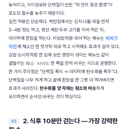
늦어지고, 식이섬유와 단백질이 만든
위 안의 점성 환경
이
포도당 흡수를 늦추기 때문이다.
실전 적용은 단순하다. 백반집에서는 김치·나물·국을 먼저
3~4분 정도 먹고, 생선·계란·두부·고기를 이어 먹은 뒤,
마지막에 흰밥을 먹는다. 비빔밥처럼 섞어 먹는 메뉴는
비비기
직전
에 채소만 한 젓가락 따로 먹고 시작해도 효과가 살아 있다.
김밥·도시락처럼 한 입에 모든 영양이 섞이는 메뉴는 같이
곁들이는
한 팩을 먼저 비우는 식으로 운영한다.
채소 사이드
한 가지 주의점은 “단백질 폭식 → 마지막에 탄수화물 폭주”다.
단백질을 너무 적게 먹고 끝에 흰밥을 한 그릇 더 먹어버리면
효과가 사라진다.
탄수화물 양 자체는 평소와 비슷
하게
유지하면서 순서만 바꾸는 것이 핵심이다.
2. 식후 10분만 걷는다 — 가장 강력한