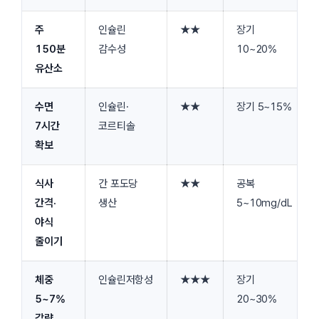
주
인슐린
★★
장기
150분
감수성
10~20%
유산소
수면
인슐린·
★★
장기 5~15%
7시간
코르티솔
확보
식사
간 포도당
★★
공복
간격·
생산
5~10mg/dL
야식
줄이기
체중
인슐린저항성
★★★
장기
5~7%
20~30%
감량