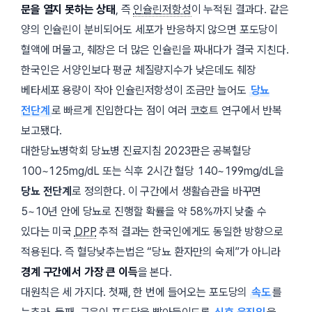
문을 열지 못하는 상태
, 즉
인슐린저항성
이 누적된 결과다. 같은
양의 인슐린이 분비되어도 세포가 반응하지 않으면 포도당이
혈액에 머물고, 췌장은 더 많은 인슐린을 짜내다가 결국 지친다.
한국인은 서양인보다 평균 체질량지수가 낮은데도 췌장
베타세포 용량이 작아 인슐린저항성이 조금만 늘어도
당뇨
전단계
로 빠르게 진입한다는 점이 여러 코호트 연구에서 반복
보고됐다.
대한당뇨병학회
당뇨병 진료지침
2023판은 공복혈당
100~125mg/dL 또는 식후 2시간 혈당 140~199mg/dL을
당뇨 전단계
로 정의한다. 이 구간에서 생활습관을 바꾸면
5~10년 안에 당뇨로 진행할 확률을 약 58%까지 낮출 수
있다는 미국
DPP
추적 결과는 한국인에게도 동일한 방향으로
적용된다. 즉 혈당낮추는법은 “당뇨 환자만의 숙제”가 아니라
경계 구간에서 가장 큰 이득
을 본다.
대원칙은 세 가지다. 첫째, 한 번에 들어오는 포도당의
속도
를