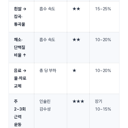
흰쌀 →
흡수 속도
★★
15~25%
잡곡·
통곡물
채소·
흡수 속도
★★
10~20%
단백질
비율 ↑
음료 →
총 당 부하
★
10~20%
물·차로
교체
주
인슐린
★★★
장기
2~3회
감수성
10~15%
근력
운동