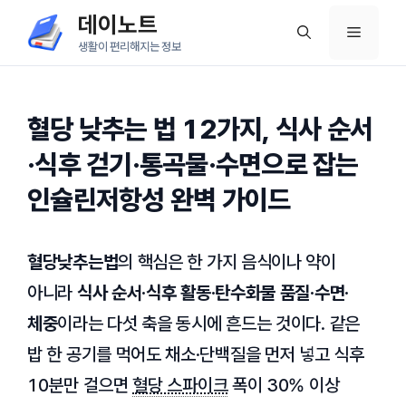
컨
데이노트
메
텐
생활이 편리해지는 정보
츠
뉴
로
건
혈당 낮추는 법 12가지, 식사 순서
너
·식후 걷기·통곡물·수면으로 잡는
뛰
인슐린저항성 완벽 가이드
기
혈당낮추는법
의 핵심은 한 가지 음식이나 약이
아니라
식사 순서·식후 활동·탄수화물 품질·수면·
체중
이라는 다섯 축을 동시에 흔드는 것이다. 같은
밥 한 공기를 먹어도 채소·단백질을 먼저 넣고 식후
10분만 걸으면
혈당 스파이크
폭이 30% 이상