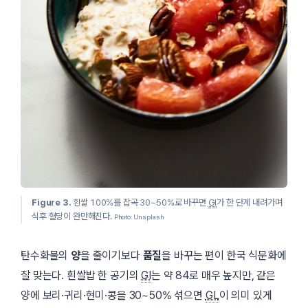
Figure 3.
흰쌀 100%를 잡곡 30~50%로 바꾸면
GI
가 한 단계 내려가며
식후 혈당이 완만해진다.
Photo: Unsplash
탄수화물의
양
을 줄이기보다
품질
을 바꾸는 편이 한국 식문화에
잘 맞는다. 흰쌀밥 한 공기의
GI
는 약 84로 매우 높지만, 같은
양에 보리·귀리·현미·콩을 30~50% 섞으면
GL
이 의미 있게