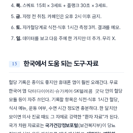
목.
스쿼트 15회 × 3세트 + 플랭크 30초 × 3세트.
금.
자정 전 취침. 카페인은 오후 2시 이후 금지.
토.
자가혈당계로 식전·식후 1시간 측정 3끼. 결과를 메모.
일.
데이터를 보고 다음 주에 한 가지만 더 추가. 무리 X.
한국에서 도움 되는 도구·자료
혈당 기록은 종이도 좋지만 휴대폰 앱이 훨씬 오래간다. 무료
한국어 앱
·
·
안의 혈당
닥터다이어리
슈가케어
SK텔레콤 굿닥
모듈 등이 자주 쓰인다. 기록할 항목은 식전·식후 1시간 혈당,
식사 메뉴, 운동 여부, 수면 시간 정도면 충분하다. 한 달치만
모이면 의사 진료 때도 그 자체로 강력한 “환자 자료”가 된다.
국가 차원 자료로는
국가건강정보포털
(보건복지부)이 당뇨