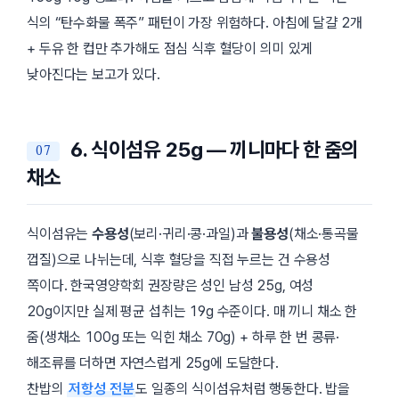
식의 “탄수화물 폭주” 패턴이 가장 위험하다. 아침에 달걀 2개
+ 두유 한 컵만 추가해도 점심 식후 혈당이 의미 있게
낮아진다는 보고가 있다.
6. 식이섬유 25g — 끼니마다 한 줌의
채소
식이섬유는
수용성
(보리·귀리·콩·과일)과
불용성
(채소·통곡물
껍질)으로 나뉘는데, 식후 혈당을 직접 누르는 건 수용성
쪽이다. 한국영양학회 권장량은 성인 남성 25g, 여성
20g이지만 실제 평균 섭취는 19g 수준이다. 매 끼니 채소 한
줌(생채소 100g 또는 익힌 채소 70g) + 하루 한 번 콩류·
해조류를 더하면 자연스럽게 25g에 도달한다.
찬밥의
저항성 전분
도 일종의 식이섬유처럼 행동한다. 밥을