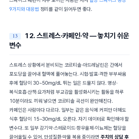
스파이크 패턴이 자주 보이는 사람은 자사
혈당 스파이크 증상
9가지와 대응법
정리를 같이 읽어두면 좋다.
12. 스트레스·카페인·약 — 놓치기 쉬운
변수
스트레스 상황에서 분비되는 코르티솔·아드레날린은 간에서
포도당을 끌어내 혈액에 풀어놓는다. 시험·발표·격한 부부싸움
후에 혈당이 30~50mg/dL 튀는 일은 드물지 않다. 명상·
복식호흡·산책·요가처럼 부교감을 활성화시키는 활동을 하루
10분이라도 끼워 넣으면 코르티솔 곡선이 완만해진다.
카페인은 사람마다 다르다. 일부는 같은 음식에 커피만 더해도
식후 혈당이 15~30mg/dL 오른다. 자기 데이터로 확인해야 할
변수다. 또 일부 감기약·스테로이드·항우울제·이뇨제는 혈당을
끌어올릴 수 있어, 만성질환·약물 복용 중이라면
주치의 상담 후