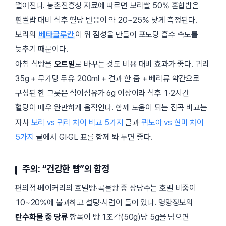
떨어진다. 농촌진흥청 자료에 따르면 보리쌀 50% 혼합밥은
흰쌀밥 대비 식후 혈당 반응이 약 20~25% 낮게 측정된다.
보리의
베타글루칸
이 위 점성을 만들어 포도당 흡수 속도를
늦추기 때문이다.
아침 식빵을
오트밀
로 바꾸는 것도 비용 대비 효과가 좋다. 귀리
35g + 무가당 두유 200ml + 견과 한 줌 + 베리류 약간으로
구성된 한 그릇은 식이섬유가 6g 이상이라 식후 1·2시간
혈당이 매우 완만하게 움직인다. 함께 도움이 되는 잡곡 비교는
자사
보리 vs 귀리 차이 비교 5가지
글과
퀴노아 vs 현미 차이
5가지
글에서 GI·GL 표를 함께 봐 두면 좋다.
주의: “건강한 빵”의 함정
편의점·베이커리의
호밀빵
·
곡물빵
중 상당수는 호밀 비중이
10~20%에 불과하고 설탕·시럽이 들어 있다. 영양정보의
탄수화물 중 당류
항목이 빵 1조각(50g)당 5g을 넘으면