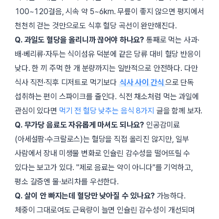
100~120걸음, 시속 약 5~6km. 무릎이 좋지 않으면 평지에서
천천히 걷는 것만으로도 식후 혈당 곡선이 완만해진다.
Q. 과일도 혈당을 올리니까 끊어야 하나요?
통째로 먹는 사과·
배·베리류·자두는 식이섬유 덕분에 같은 당류 대비 혈당 반응이
낮다. 한 끼 주먹 한 개 분량까지는 일반적으로 안전하다. 다만
식사 직전·직후 디저트로 먹기보다
식사 사이 간식
으로 단독
섭취하는 편이 스파이크를 줄인다. 식전 채소처럼 먹는 과일에
관심이 있다면
먹기 전 혈당 낮추는 음식 8가지
글을 함께 보자.
Q. 무가당 음료도 자유롭게 마셔도 되나요?
인공감미료
(아세설팜·수크랄로스)는 혈당을 직접 올리진 않지만, 일부
사람에서 장내 미생물 변화로 인슐린 감수성을 떨어뜨릴 수
있다는 보고가 있다.
제로 음료는 약이 아니다
를 기억하고,
평소 갈증엔 물·보리차를 우선한다.
Q. 살이 안 빠지는데 혈당만 낮아질 수 있나요?
가능하다.
체중이 그대로여도 근육량이 늘면 인슐린 감수성이 개선되며