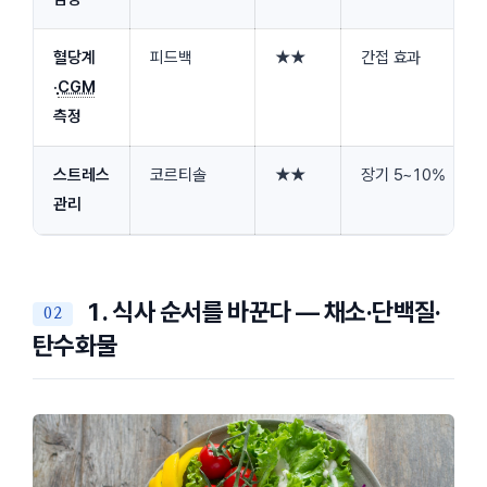
혈당계
피드백
★★
간접 효과
·
CGM
측정
스트레스
코르티솔
★★
장기 5~10%
관리
1. 식사 순서를 바꾼다 — 채소·단백질·
탄수화물