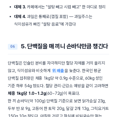
대체 3.
카페에서는
설탕 빼고 시럽 빼고
한 마디로 정리
대체 4.
과일은 통째로(껍질 포함) — 과일주스는
식이섬유가 빠진 “설탕 음료”에 가깝다
5. 단백질을 매 끼니 손바닥만큼 챙긴다
단백질은 인슐린 분비를 자극하지만 혈당 자체를 거의 올리지
않고, 식이섬유와 비슷하게
위 배출
을 늦춘다. 한국인 평균
단백질 섭취량은 체중 1kg당 약 0.9g 수준으로, 60kg 성인
기준 하루 54g 정도다. 혈당 관리·근감소 예방을 같이 고려하면
체중 1kg당 1.0~1.2g
(60~72g)이 목표다.
한 끼 손바닥(약 100g) 단백질 기준으로 보면
닭가슴살
23g,
두부 반 모
9g,
고등어 한 토막
20g,
달걀 2개
13g,
그릭요거트
150g
10g 정도다. 아침을 거르고 점심에 비빔국수만 먹는