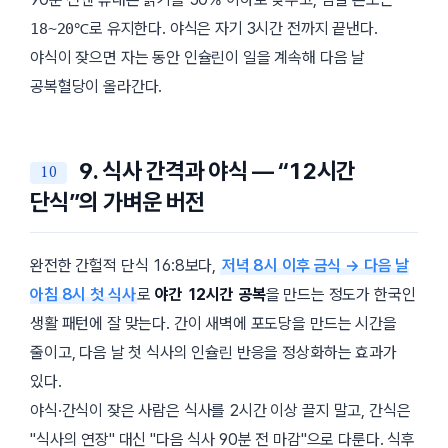
로 유지한다. 야식은 자기 3시간 전까지 끝낸다.
18~20℃
야식이 잦으면 자는 동안 인슐린이 일을 계속해 다음 날
공복혈당이 올라간다.
9. 식사 간격과 야식 — “12시간
단식”의 가벼운 버전
완전한 간헐적 단식 16:8보다,
저녁 8시 이후 금식 → 다음 날
아침 8시 첫 식사
로
야간 12시간 공복
을 만드는 정도가 한국인
생활 패턴에 잘 맞는다. 간이 새벽에 포도당을 만드는 시간을
줄이고, 다음 날 첫 식사의 인슐린 반응을 정상화하는 효과가
있다.
야식·간식이 잦은 사람은 식사를 2시간 이상 끌지 말고, 간식은
식사의 연장
대신
다음 식사 90분 전 마감
으로 다룬다. 식후