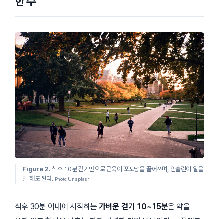
한 수
Figure 2.
식후
10분
걷기만으로 근육이 포도당을 끌어쓰며, 인슐린이 일을
덜 해도 된다.
Photo: Unsplash
식후 30분 이내에 시작하는
가벼운 걷기 10~15분
은 약을