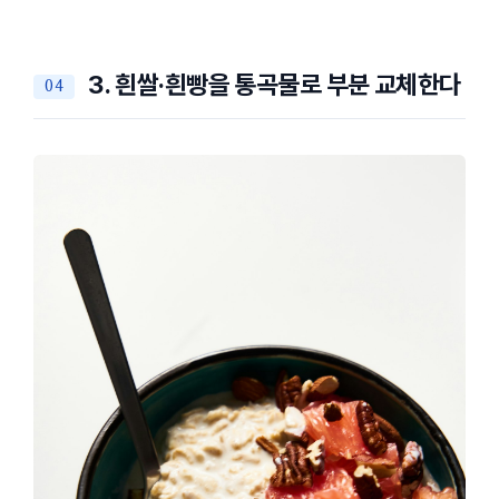
3. 흰쌀·흰빵을 통곡물로 부분 교체한다