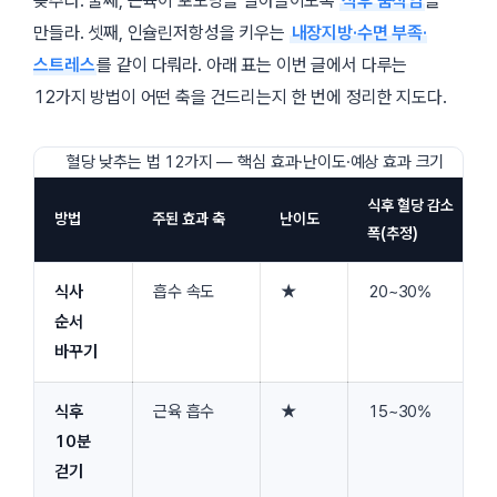
늦추라. 둘째, 근육이 포도당을 빨아들이도록
식후 움직임
을
만들라. 셋째, 인슐린저항성을 키우는
내장지방·수면 부족·
스트레스
를 같이 다뤄라. 아래 표는 이번 글에서 다루는
12가지 방법이 어떤 축을 건드리는지 한 번에 정리한 지도다.
혈당 낮추는 법 12가지 — 핵심 효과·난이도·예상 효과 크기
식후 혈당 감소
방법
주된 효과 축
난이도
폭(추정)
식사
흡수 속도
★
20~30%
순서
바꾸기
식후
근육 흡수
★
15~30%
10분
걷기