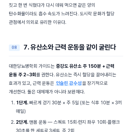
짓고 한 번 식혔다가 다시 데워 먹으면 같은 양의
탄수화물이라도 흡수 속도가 느려진다. 도시락 문화가 혈당
관점에서 의외로 유리한 이유다.
7. 유산소와 근력 운동을 같이 굴린다
대한당뇨병학회 가이드는
중강도 유산소 주 150분 + 근력
운동 주 2~3회
를 권한다. 유산소는 즉시 혈당을 끌어내리는
효과가 있고, 근력 운동은
인슐린 감수성
을 장기적으로
개선한다. 둘은 대체재가 아니라 보완재다.
1단계.
빠르게 걷기 30분 × 주 5일 (또는 식후 10분 × 3끼
매일)
2단계.
맨몸 운동 — 스쿼트 15회·런지 좌우 10회·플랭크
30초를 한 세트로 3세트, 주 2회