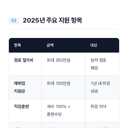
2025년 주요 지원 항목
항목
금액
대상
점포 철거비
최대 250만원
임차 점포
폐업
재취업
최대 100만원
1년 내 취업
지원금
성공
직업훈련
국비 100% +
취업 의사
훈련수당