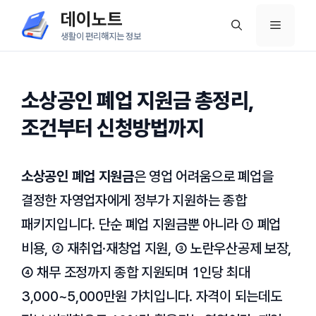
컨
데이노트
메
텐
생활이 편리해지는 정보
츠
뉴
로
건
소상공인 폐업 지원금 총정리,
너
조건부터 신청방법까지
뛰
기
소상공인 폐업 지원금
은 영업 어려움으로 폐업을
결정한 자영업자에게 정부가 지원하는 종합
패키지입니다. 단순 폐업 지원금뿐 아니라 ① 폐업
비용, ② 재취업·재창업 지원, ③ 노란우산공제 보장,
④ 채무 조정까지 종합 지원되며 1인당 최대
3,000~5,000만원 가치입니다. 자격이 되는데도