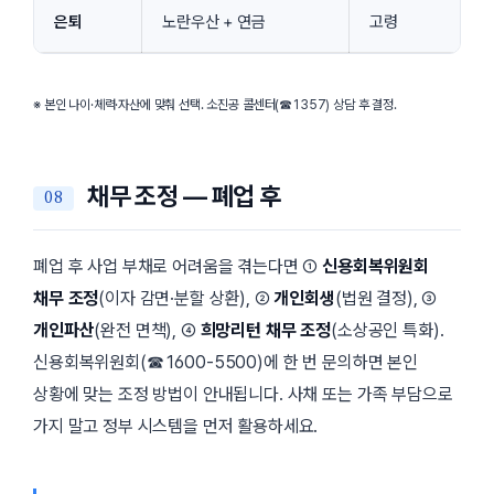
은퇴
노란우산 + 연금
고령
※ 본인 나이·체력·자산에 맞춰 선택. 소진공 콜센터(☎1357) 상담 후 결정.
채무 조정 — 폐업 후
폐업 후 사업 부채로 어려움을 겪는다면 ①
신용회복위원회
채무 조정
(이자 감면·분할 상환), ②
개인회생
(법원 결정), ③
개인파산
(완전 면책), ④
희망리턴 채무 조정
(소상공인 특화).
신용회복위원회(☎1600-5500)에 한 번 문의하면 본인
상황에 맞는 조정 방법이 안내됩니다. 사채 또는 가족 부담으로
가지 말고 정부 시스템을 먼저 활용하세요.