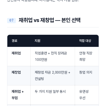
재취업 vs 재창업 — 본인 선택
경로
지원
적합 대상
재취업
직업훈련 + 전직 장려금
안정 직장
100만원
희망
재창업
재창업 자금 2,000만원 +
창업 의지
컨설팅
재취업 +
두 가지 지원 일부 동시
유연성
부업
우선