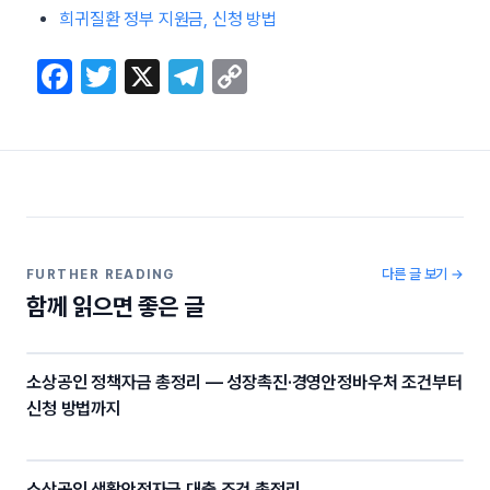
희귀질환 정부 지원금, 신청 방법
F
T
X
T
C
a
w
el
o
c
itt
e
p
e
er
gr
y
b
a
Li
o
m
n
o
k
다른 글 보기 →
FURTHER READING
함께 읽으면 좋은 글
k
소상공인 정책자금 총정리 — 성장촉진·경영안정바우처 조건부터
신청 방법까지
소상공인 생활안정자금 대출 조건 총정리