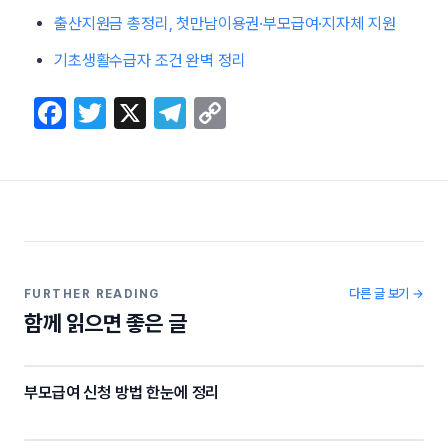
출산지원금 총정리, 첫만남이용권·부모급여·지자체 지원
기초생활수급자 조건 완벽 정리
F
T
X
T
C
a
w
el
o
c
itt
e
p
e
er
gr
y
b
a
Li
o
m
n
o
k
다른 글 보기 →
FURTHER READING
함께 읽으면 좋은 글
k
부모급여 신청 방법 한눈에 정리