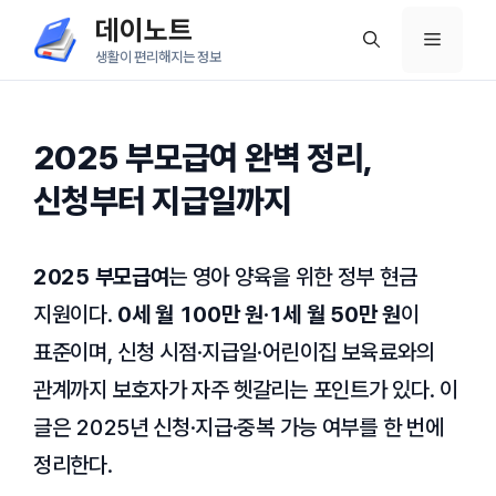
컨
데이노트
메
텐
생활이 편리해지는 정보
츠
뉴
로
건
2025 부모급여 완벽 정리,
너
신청부터 지급일까지
뛰
기
2025 부모급여
는 영아 양육을 위한 정부 현금
지원이다.
0세 월 100만 원·1세 월 50만 원
이
표준이며, 신청 시점·지급일·어린이집 보육료와의
관계까지 보호자가 자주 헷갈리는 포인트가 있다. 이
글은 2025년 신청·지급·중복 가능 여부를 한 번에
정리한다.