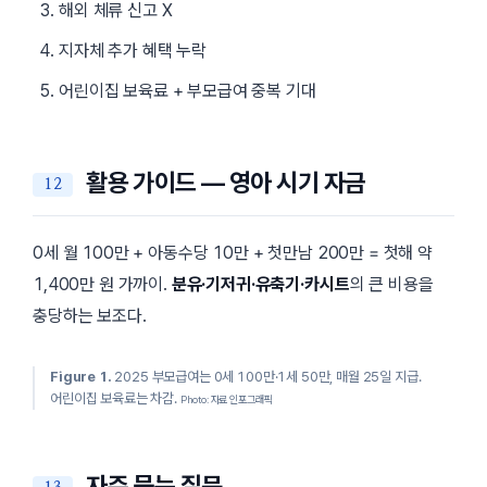
해외 체류 신고 X
지자체 추가 혜택 누락
어린이집 보육료 + 부모급여 중복 기대
활용 가이드 — 영아 시기 자금
0세 월 100만 + 아동수당 10만 + 첫만남 200만 = 첫해 약
1,400만 원 가까이.
분유·기저귀·유축기·카시트
의 큰 비용을
충당하는 보조다.
Figure 1.
2025 부모급여는 0세 100만·1세 50만, 매월 25일 지급.
어린이집 보육료는 차감.
Photo: 자료 인포그래픽
자주 묻는 질문