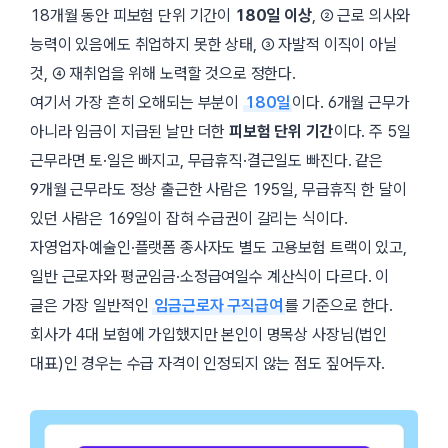
18개월 동안 피보험 단위 기간이
180일 이상
, ② 근로 의사와
능력이 있음에도 취업하지 못한 상태, ③ 자발적 이직이 아닐
것, ④ 재취업을 위해 노력할 것으로 정한다.
여기서 가장 흔히 오해되는 부분이
180일
이다. 6개월 근무가
아니라 임금이 지급된 날만 더한
피보험 단위 기간
이다. 주 5일
근무라면 토·일은 빠지고, 무급휴직·결근일도 빠진다. 같은
9개월 근무라도 정상 출근한 사람은 195일, 무급휴직 한 달이
있던 사람은 169일이 잡혀 수급권이 갈리는 식이다.
자영업자·예술인·플랫폼 종사자도 별도 고용보험 트랙이 있고,
일반 근로자와 평균임금·소정급여일수 계산식이 다르다. 이
글은 가장 일반적인
임금근로자 구직급여
를 기준으로 한다.
회사가 4대 보험에 가입했지만 본인이 명목상 사장님(법인
대표)인 경우는 수급 자격이 인정되지 않는 점도 짚어두자.