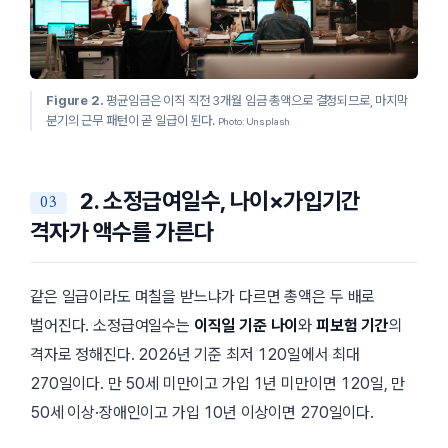
Figure 2.
평균임금은 이직 직전 3개월 임금 총액으로 결정되므로, 마지막
분기의 근무 패턴이 곧 일급이 된다.
Photo: Unsplash
2. 소정급여일수, 나이×가입기간
격자가 액수를 가른다
같은 일급이라도 며칠을 받느냐가 다르면 총액은 두 배로
벌어진다. 소정급여일수는
이직일 기준 나이
와
피보험 기간
의
격자로 정해진다. 2026년 기준 최저
120일
에서 최대
270일
이다. 만 50세 미만이고 가입 1년 미만이면 120일, 만
50세 이상·장애인이고 가입 10년 이상이면 270일이다.