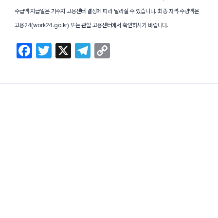
수급액·지급일은 거주지 고용센터 결정에 따라 달라질 수 있습니다. 최종 자격·수령액은
고용24(work24.go.kr) 또는 관할 고용센터에서 확인하시기 바랍니다.
F
T
X
T
C
a
w
el
o
c
itt
e
p
e
er
gr
y
b
a
Li
o
m
n
o
k
다른 글 보기 →
FURTHER READING
함께 읽으면 좋은 글
k
실업급여 신청기간, 12개월 넘기면 한 푼도 못 받습니다