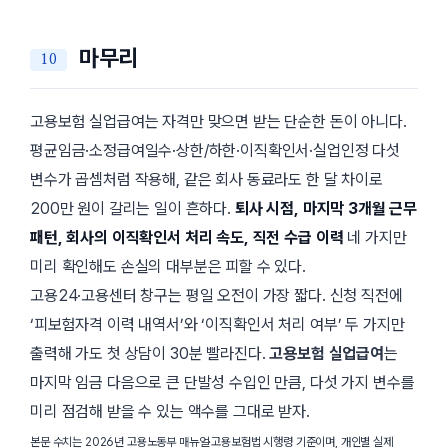
마무리
고용보험 실업급여는 자격만 맞으면 받는 단순한 돈이 아니다.
평균임금·소정급여일수·상한/하한·이직확인서·실업인정 다섯
변수가 곱셈처럼 작용해, 같은 회사 동료라도 한 달 차이로
200만 원이 갈리는 일이 흔하다.
퇴사 시점, 마지막 3개월 근무
패턴, 회사의 이직확인서 처리 속도, 직전 수급 이력
네 가지만
미리 확인해도 손실의 대부분은 피할 수 있다.
고용24·고용센터 창구는 평일 오전이 가장 짧다. 신청 직전에
‘피보험자격 이력 내역서’와 ‘이직확인서 처리 여부’ 두 가지만
출력해 가도 첫 상담이 30분 빨라진다.
고용보험 실업급여
는
마지막 임금 다음으로 큰 단발성 수입인 만큼, 다섯 가지 변수를
미리 점검해 받을 수 있는 액수를 그대로 받자.
본문 수치는 2026년 고용노동부 매뉴얼·고용보험법 시행령 기준이며, 개인별 실제