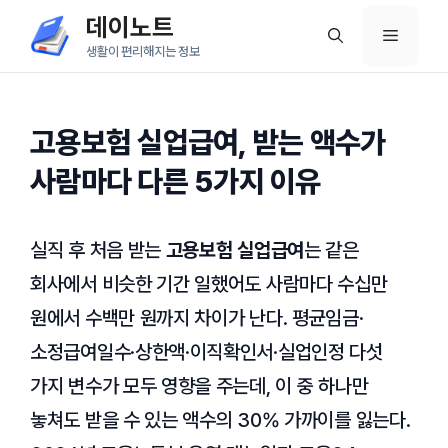
컨
데이노트
메
텐
생활이 편리해지는 정보
츠
뉴
로
건
고용보험 실업급여, 받는 액수가
너
사람마다 다른 5가지 이유
뛰
기
실직 후 처음 받는
고용보험 실업급여
는 같은
회사에서 비슷한 기간 일했어도 사람마다 수십만
원에서 수백만 원까지 차이가 난다. 평균임금·
소정급여일수·상한액·이직확인서·실업인정 다섯
가지 변수가 모두 영향을 주는데, 이 중 하나만
놓쳐도 받을 수 있는 액수의 30% 가까이를 잃는다.