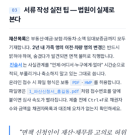
서류 작성 실전 팁 — 법원이 실제로
본다
재산목록
은 부동산·예금·보험·자동차·소액 임대보증금까지 모두
기재합니다.
2년 내 가족 명의 이전·차량 명의 변경
은 반드시
밝혀야 하며, 숨겼다가 발견되면 면책 불허로 직행합니다.
진술서
는 사실관계를
언제·어디서·누구에게·얼마
시간순으로
적되, 부풀리거나 축소하지 말고 있는 그대로 씁니다.
온라인 접수 시 파일 형식은 보통
·
를 허용합니다.
PDF
HWP
파일명은
처럼 접수번호를 앞에
1_파산신청서_홍길동.pdf
붙이면 심사 속도가 빨라집니다. 제출 전에
+
로 채권자
Ctrl
F
수와 금액을 채권자목록과 대조해 오차가 없는지 확인하세요.
“면책 신청인이 재산·채무를 고의로 허위