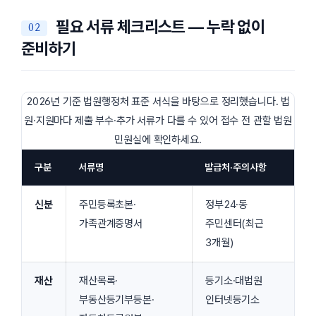
필요 서류 체크리스트 — 누락 없이
준비하기
2026년 기준 법원행정처 표준 서식을 바탕으로 정리했습니다. 법
원·지원마다 제출 부수·추가 서류가 다를 수 있어 접수 전 관할 법원
민원실에 확인하세요.
구분
서류명
발급처·주의사항
신분
주민등록초본·
정부24·동
가족관계증명서
주민센터(최근
3개월)
재산
재산목록·
등기소·대법원
부동산등기부등본·
인터넷등기소