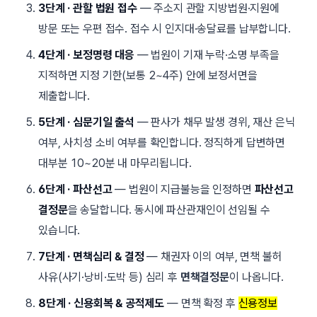
3단계 · 관할 법원 접수
— 주소지 관할 지방법원·지원에
방문 또는 우편 접수. 접수 시
인지대·송달료
를 납부합니다.
4단계 · 보정명령 대응
— 법원이 기재 누락·소명 부족을
지적하면 지정 기한(보통
2~4주
) 안에 보정서면을
제출합니다.
5단계 · 심문기일 출석
— 판사가 채무 발생 경위, 재산 은닉
여부, 사치성 소비 여부를 확인합니다. 정직하게 답변하면
대부분 10~20분 내 마무리됩니다.
6단계 · 파산선고
— 법원이 지급불능을 인정하면
파산선고
결정문
을 송달합니다. 동시에 파산관재인이 선임될 수
있습니다.
7단계 · 면책심리 & 결정
— 채권자 이의 여부, 면책 불허
사유(사기·낭비·도박 등) 심리 후
면책결정문
이 나옵니다.
8단계 · 신용회복 & 공적제도
— 면책 확정 후
신용정보