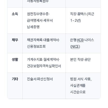
자동차등록원부
소득
원천징수영수증·
직장·홈택스(최근
급여명세서·세무서
1~2년)
납세증명
채무
채권자목록·대출계약서·
은행·
KCB
·나이스
신용정보조회
(
NICE
)
생활
가계수지표·월세계약서·
본인 작성·공단
건강보험자격득실확인서
기타
진술서·파산신청서
법원 서식 사용,
사실관계를
시간순으로