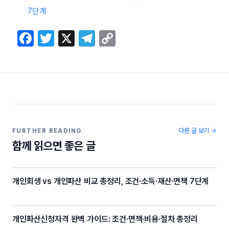
7단계
F
T
X
T
C
a
w
el
o
c
itt
e
p
e
er
gr
y
b
a
Li
o
m
n
o
k
다른 글 보기 →
FURTHER READING
함께 읽으면 좋은 글
k
개인회생 vs 개인파산 비교 총정리, 조건·소득·재산·면책 7단계
개인파산신청자격 완벽 가이드: 조건·면책·비용·절차 총정리